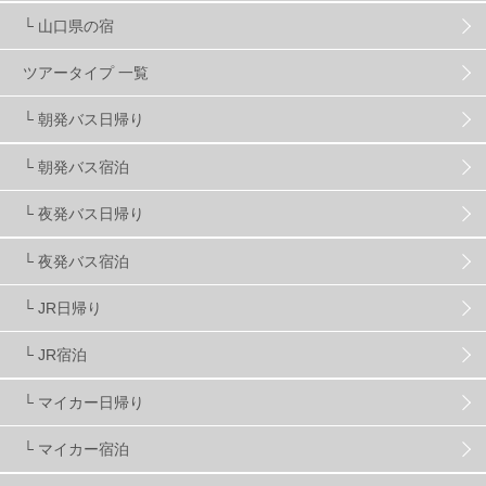
└ 山口県の宿
スノーボーダーおすすめ
90
ツアータイプ 一覧
スキーヤーおすすめ
42
パウダースノー
29
└ 朝発バス日帰り
└ 朝発バス宿泊
アクセス抜群
25
東京近郊
11
長野県
78
└ 夜発バス日帰り
新潟県
16
群馬県
17
山梨県
4
└ 夜発バス宿泊
└ JR日帰り
上信越
7
関越
5
白馬
51
志賀
4
└ JR宿泊
軽井沢
6
湯沢
4
舞子
4
水上
3
└ マイカー日帰り
└ マイカー宿泊
苗場
2
丸沼
5
たんばら
6