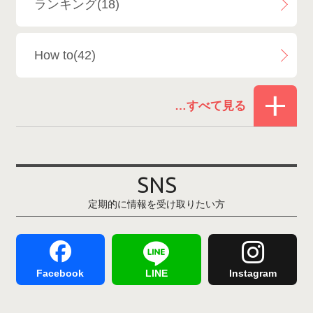
ランキング(18)
白馬乗鞍温泉スキー場
4
How to(42)
Snowboard Shop F.JANCK
15
お役立ち情報(61)
ウイングヒルズ白鳥リゾート
1
その他(21)
上越国際スキー場
1
戸狩温泉スキー場
2
SNS
定期的に情報を受け取りたい方
Hakuba47
1
つがいけマウンテンリゾート
5
舞子スノーリゾート
1
志賀高原
3
Facebook
LINE
Instagram
軽井沢プリンスホテルスキー場
1