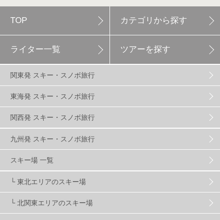
TOP
カテゴリから探す
白馬岩岳スノーフィールド
9
ライター一覧
ツアーを探す
エイブル白馬五竜
5
関東発 スキー・スノボ旅行
群馬みなかみほうだいぎスキー場
1
東海発 スキー・スノボ旅行
関西発 スキー・スノボ旅行
ハンターマウンテン塩原
2
九州発 スキー・スノボ旅行
グランスノー奥伊吹
1
川場スキー場
3
スキー場 一覧
└ 東北エリアのスキー場
関東
5
FUSO SKI & BOOTS TUNE
7
SAJ
4
└ 北関東エリアのスキー場
株式会社アルペン
4
北海道
1
札幌
1