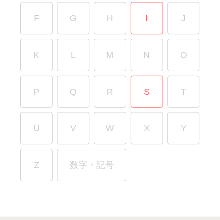
F
G
H
I
J
K
L
M
N
O
P
Q
R
S
T
U
V
W
X
Y
Z
数字・記号