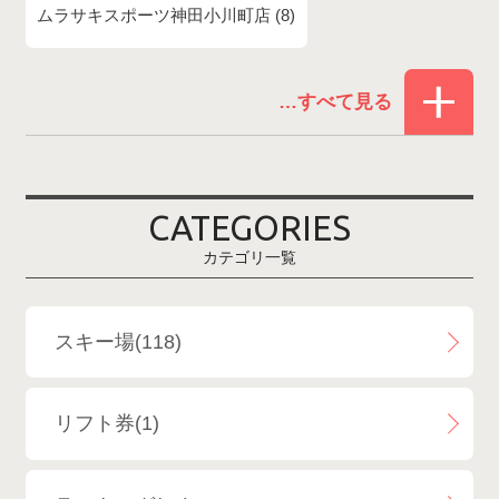
ムラサキスポーツ神田小川町店
8
赤倉温泉スキー場
1
白馬コルチナスキー場
3
爺ガ岳スキー場
2
CATEGORIES
鹿島槍スキー場ファミリーパーク
2
カテゴリ一覧
斑尾高原スキー場
4
白馬さのさかスキー場
3
スキー場(118)
白馬八方尾根スキー場
4
リフト券(1)
エイブル白馬五竜＆Hakuba47
6