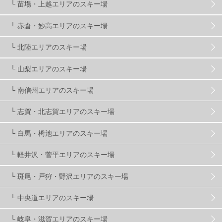
└ 苗場・上越エリアのスキー場
└ 赤倉・妙高エリアのスキー場
滋賀県
2
キャンペーン
5
全国旅行支援
1
└ 北陸エリアのスキー場
長野
16
朝発日帰り
8
初すべり
8
└ 山梨エリアのスキー場
└ 南信州エリアのスキー場
夏のアウトドア
2
ハイキング
1
入笠山
1
└ 志賀・北志賀エリアのスキー場
温泉
2
JRSKI
2
よませ温泉
3
└ 白馬・栂池エリアのスキー場
└ 軽井沢・菅平エリアのスキー場
X-JAM高井富士
3
北志賀小丸山
2
└ 斑尾・戸狩・野沢エリアのスキー場
ゴールデンウィーク
1
春スキー
3
栃木県
7
└ 中央道エリアのスキー場
└ 岐阜・滋賀エリアのスキー場