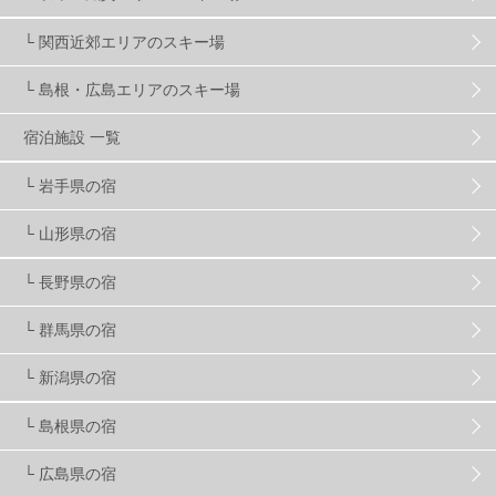
マイカー派
8
学生＆卒業旅行
5
JSBA
10
└ 関西近郊エリアのスキー場
└ 島根・広島エリアのスキー場
竜王スキーパーク
17
斑尾高原
6
宿泊施設 一覧
現地レポート
61
ショップ
29
ウエア
28
└ 岩手県の宿
└ 山形県の宿
プロから教わる
51
ビギナー・初心者
105
└ 長野県の宿
スノーボード ギア
31
└ 群馬県の宿
└ 新潟県の宿
スキー場・ゲレンデ情報
116
└ 島根県の宿
キッズ・ファミリー
31
日帰り
34
新幹線
8
└ 広島県の宿