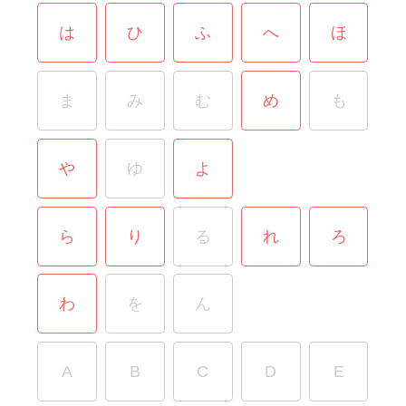
は
ひ
ふ
へ
ほ
ま
み
む
め
も
や
ゆ
よ
ら
り
る
れ
ろ
わ
を
ん
A
B
C
D
E