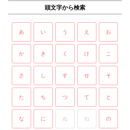
頭文字から検索
あ
い
う
え
お
か
き
く
け
こ
さ
し
す
せ
そ
た
ち
つ
て
と
な
に
ぬ
ね
の