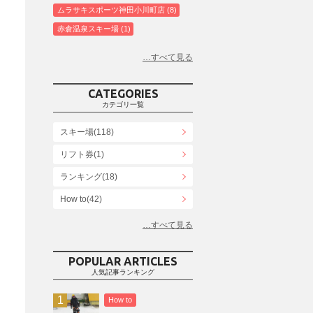
ムラサキスポーツ神田小川町店
8
赤倉温泉スキー場
1
白馬コルチナスキー場
3
爺ガ岳スキー場
2
鹿島槍スキー場ファミリーパーク
2
CATEGORIES
斑尾高原スキー場
4
カテゴリ一覧
白馬さのさかスキー場
3
スキー場(118)
白馬八方尾根スキー場
4
リフト券(1)
エイブル白馬五竜＆Hakuba47
6
ランキング(18)
白馬乗鞍温泉スキー場
4
Snowboard Shop F.JANCK
How to(42)
15
ウイングヒルズ白鳥リゾート
1
お役立ち情報(61)
上越国際スキー場
1
その他(21)
戸狩温泉スキー場
2
POPULAR ARTICLES
人気記事ランキング
Hakuba47
1
つがいけマウンテンリゾート
5
How to
舞子スノーリゾート
1