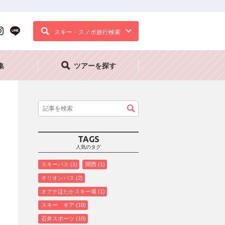
スキー・スノボ旅行検索
集
ツアーを探す
TAGS
人気のタグ
スキーバス
1
関西
1
オリオンバス
2
オグナほたかスキー場
1
スキー ギア
10
石井スポーツ
10