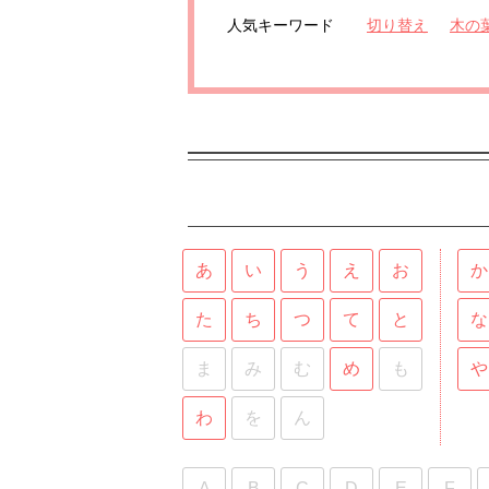
人気キーワード
切り替え
木の
あ
い
う
え
お
か
た
ち
つ
て
と
な
ま
み
む
め
も
や
わ
を
ん
A
B
C
D
E
F