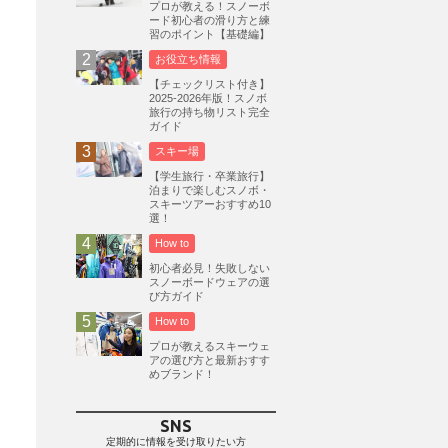
プロが教える！スノーボ
ード初心者の滑り方と練
志賀高原
3
習のポイント【基礎編】
軽井沢プリンスホテルスキー場
1
お役立ち情報
白馬岩岳スノーフィールド
9
【チェックリスト付き】
2025-2026年版！スノボ
エイブル白馬五竜
5
旅行の持ち物リスト完全
ガイド
群馬みなかみほうだいぎスキー場
1
スキー場
ハンターマウンテン塩原
2
【学生旅行・卒業旅行】
グランスノー奥伊吹
1
泊まりで楽しむスノボ・
スキーツアーおすすめ10
川場スキー場
3
関東
5
選！
FUSO SKI & BOOTS TUNE
7
How to
SAJ
4
株式会社アルペン
初心者必見！失敗しない
4
スノーボードウェアの選
北海道
1
札幌
1
滋賀県
2
び方ガイド
How to
キャンペーン
5
全国旅行支援
1
プロが教えるスキーウェ
長野
16
朝発日帰り
8
アの選び方と最新おすす
めブランド！
初すべり
8
夏のアウトドア
2
ハイキング
1
入笠山
1
SNS
温泉
2
JRSKI
2
定期的に情報を受け取りたい方