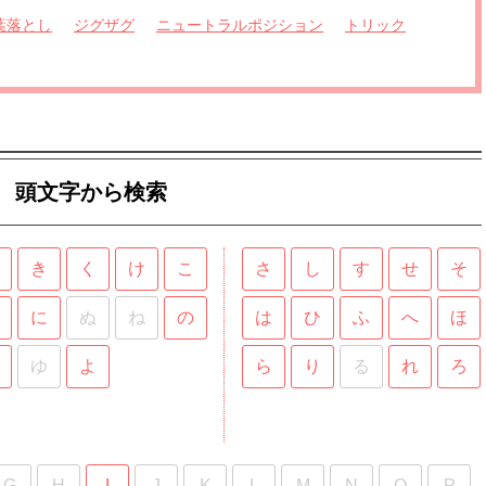
葉落とし
ジグザグ
ニュートラルポジション
トリック
頭文字から検索
き
く
け
こ
さ
し
す
せ
そ
に
ぬ
ね
の
は
ひ
ふ
へ
ほ
ゆ
よ
ら
り
る
れ
ろ
G
H
I
J
K
L
M
N
O
P