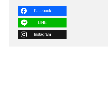
よませ温泉
3
X-JAM高井富士
3
北志賀小丸山
2
Facebook
ゴールデンウィーク
1
春スキー
3
栃木県
7
LINE
マイカー派
8
学生＆卒業旅行
5
Instagram
JSBA
10
竜王スキーパーク
17
斑尾高原
6
現地レポート
61
ショップ
29
ウエア
28
プロから教わる
51
ビギナー・初心者
105
スノーボード ギア
31
スキー場・ゲレンデ情報
116
キッズ・ファミリー
31
日帰り
34
新幹線
8
スノーボーダーおすすめ
90
スキーヤーおすすめ
42
パウダースノー
29