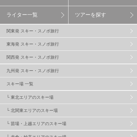
ライター一覧
ツアーを探す
エイブル白馬五竜
5
関東発 スキー・スノボ旅行
群馬みなかみほうだいぎスキー場
1
東海発 スキー・スノボ旅行
関西発 スキー・スノボ旅行
ハンターマウンテン塩原
2
九州発 スキー・スノボ旅行
グランスノー奥伊吹
1
川場スキー場
3
スキー場 一覧
└ 東北エリアのスキー場
関東
5
FUSO SKI & BOOTS TUNE
7
SAJ
4
└ 北関東エリアのスキー場
株式会社アルペン
4
北海道
1
札幌
1
└ 苗場・上越エリアのスキー場
└ 赤倉・妙高エリアのスキー場