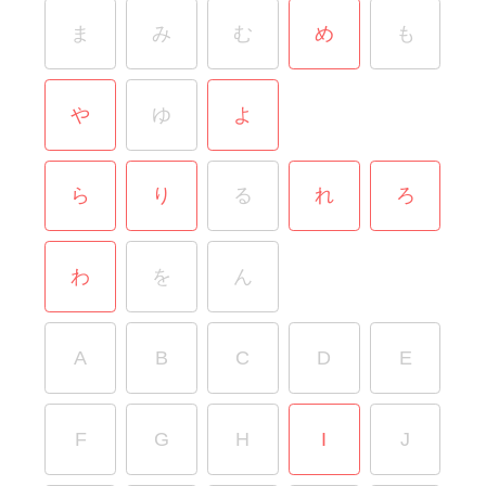
ま
み
む
め
も
や
ゆ
よ
ら
り
る
れ
ろ
わ
を
ん
A
B
C
D
E
F
G
H
I
J