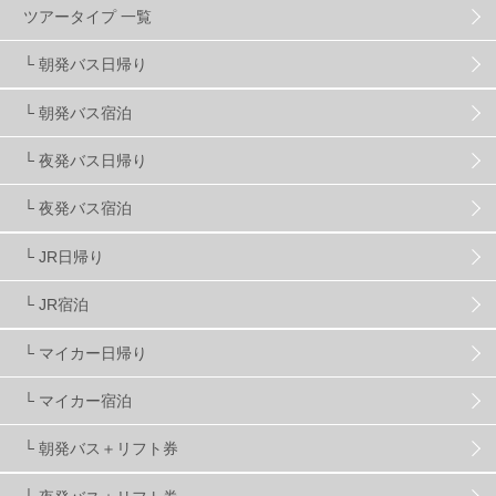
ツアータイプ 一覧
スキーヤーおすすめ
42
パウダースノー
29
└ 朝発バス日帰り
└ 朝発バス宿泊
アクセス抜群
25
東京近郊
11
長野県
78
└ 夜発バス日帰り
新潟県
16
群馬県
17
山梨県
4
└ 夜発バス宿泊
└ JR日帰り
上信越
7
関越
5
白馬
51
志賀
4
└ JR宿泊
軽井沢
6
湯沢
4
舞子
4
水上
3
└ マイカー日帰り
└ マイカー宿泊
苗場
2
丸沼
5
たんばら
6
└ 朝発バス＋リフト券