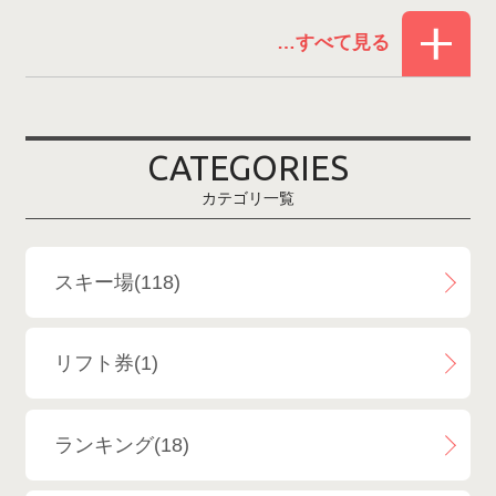
赤倉温泉スキー場
1
白馬コルチナスキー場
3
爺ガ岳スキー場
2
CATEGORIES
鹿島槍スキー場ファミリーパーク
2
カテゴリ一覧
斑尾高原スキー場
4
白馬さのさかスキー場
3
スキー場(118)
白馬八方尾根スキー場
4
リフト券(1)
エイブル白馬五竜＆Hakuba47
6
ランキング(18)
白馬乗鞍温泉スキー場
4