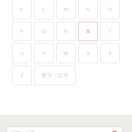
K
L
M
N
O
P
Q
R
S
T
U
V
W
X
Y
Z
数字・記号