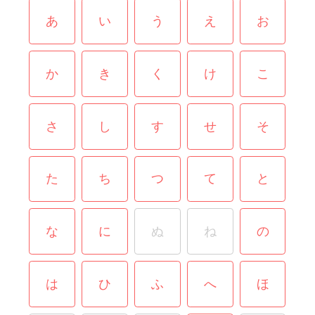
あ
い
う
え
お
か
き
く
け
こ
さ
し
す
せ
そ
た
ち
つ
て
と
な
に
ぬ
ね
の
は
ひ
ふ
へ
ほ