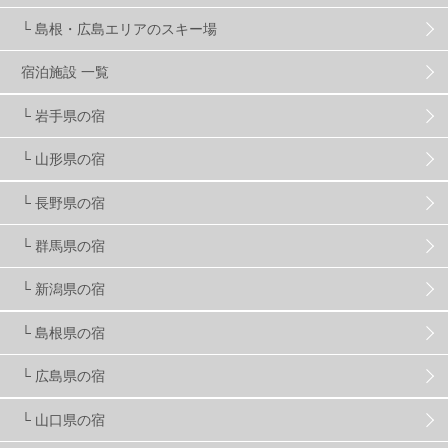
└ 島根・広島エリアのスキー場
竜王スキーパーク
17
斑尾高原
6
宿泊施設 一覧
現地レポート
61
ショップ
29
ウエア
28
└ 岩手県の宿
└ 山形県の宿
プロから教わる
51
ビギナー・初心者
106
└ 長野県の宿
スノーボード ギア
31
└ 群馬県の宿
└ 新潟県の宿
スキー場・ゲレンデ情報
117
└ 島根県の宿
キッズ・ファミリー
31
日帰り
34
新幹線
8
└ 広島県の宿
└ 山口県の宿
スノーボーダーおすすめ
90