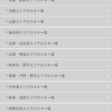
滋賀県
2
キャンペーン
5
全国旅行支援
1
└ 北陸エリアのスキー場
長野
16
朝発日帰り
8
初すべり
8
└ 山梨エリアのスキー場
└ 南信州エリアのスキー場
夏のアウトドア
2
ハイキング
1
入笠山
1
└ 志賀・北志賀エリアのスキー場
温泉
2
JRSKI
2
よませ温泉
3
└ 白馬・栂池エリアのスキー場
└ 軽井沢・菅平エリアのスキー場
X-JAM高井富士
3
北志賀小丸山
2
└ 斑尾・戸狩・野沢エリアのスキー場
ゴールデンウィーク
1
春スキー
3
栃木県
7
└ 中央道エリアのスキー場
└ 岐阜・滋賀エリアのスキー場
マイカー派
8
学生＆卒業旅行
5
JSBA
10
└ 関西近郊エリアのスキー場