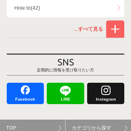
How to(42)
Snowboard Shop F.JANCK
15
お役立ち情報(62)
ウイングヒルズ白鳥リゾート
1
その他(21)
上越国際スキー場
1
戸狩温泉スキー場
2
SNS
定期的に情報を受け取りたい方
Hakuba47
1
つがいけマウンテンリゾート
5
舞子スノーリゾート
1
志賀高原
3
Facebook
LINE
Instagram
軽井沢プリンスホテルスキー場
1
TOP
カテゴリから探す
白馬岩岳スノーフィールド
9