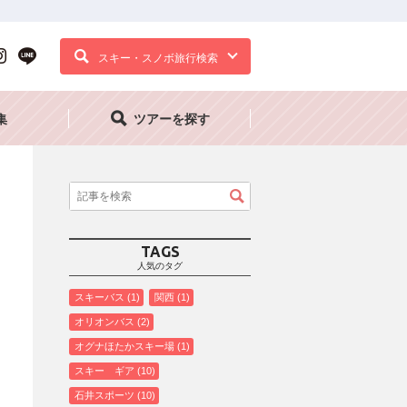
スキー・スノボ旅行検索
集
ツアーを探す
TAGS
人気のタグ
スキーバス
1
関西
1
オリオンバス
2
オグナほたかスキー場
1
スキー ギア
10
石井スポーツ
10