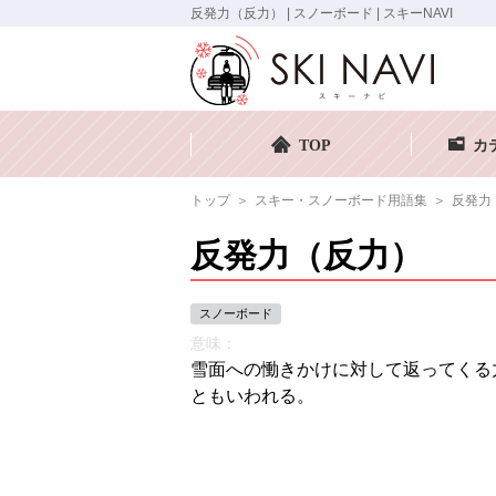
反発力（反力） | スノーボード | スキーNAVI
TOP
カ
トップ
スキー・スノーボード用語集
反発力
反発力（反力）
スノーボード
意味：
雪面への慟きかけに対して返ってくる
ともいわれる。