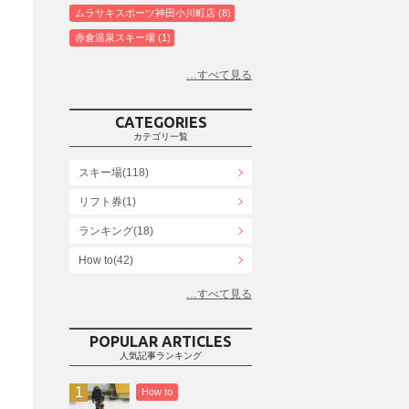
ムラサキスポーツ神田小川町店
8
赤倉温泉スキー場
1
白馬コルチナスキー場
3
爺ガ岳スキー場
2
鹿島槍スキー場ファミリーパーク
2
CATEGORIES
斑尾高原スキー場
4
カテゴリ一覧
白馬さのさかスキー場
3
スキー場(118)
白馬八方尾根スキー場
4
リフト券(1)
エイブル白馬五竜＆Hakuba47
6
ランキング(18)
白馬乗鞍温泉スキー場
4
Snowboard Shop F.JANCK
How to(42)
15
ウイングヒルズ白鳥リゾート
1
お役立ち情報(61)
上越国際スキー場
1
その他(21)
戸狩温泉スキー場
2
POPULAR ARTICLES
人気記事ランキング
Hakuba47
1
つがいけマウンテンリゾート
5
How to
舞子スノーリゾート
1