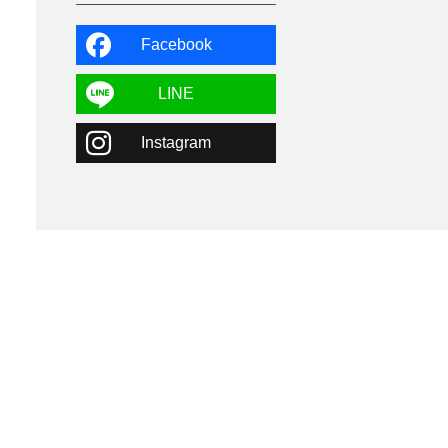
よませ温泉
3
X-JAM高井富士
3
北志賀小丸山
2
Facebook
ゴールデンウィーク
1
春スキー
3
栃木県
7
LINE
マイカー派
8
学生＆卒業旅行
5
Instagram
JSBA
10
竜王スキーパーク
17
斑尾高原
6
現地レポート
61
ショップ
29
ウエア
28
プロから教わる
51
ビギナー・初心者
105
スノーボード ギア
31
スキー場・ゲレンデ情報
116
キッズ・ファミリー
31
日帰り
34
新幹線
8
スノーボーダーおすすめ
90
スキーヤーおすすめ
42
パウダースノー
29