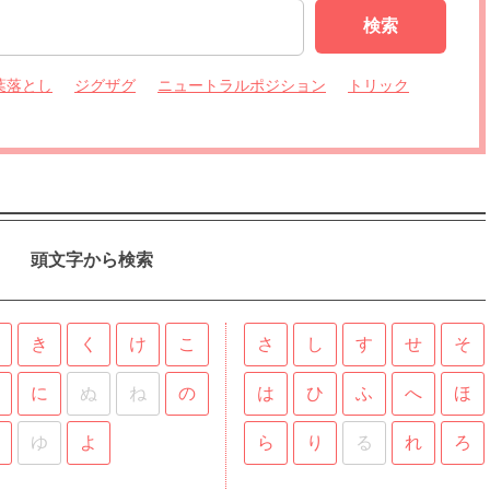
検索
葉落とし
ジグザグ
ニュートラルポジション
トリック
頭文字から検索
き
く
け
こ
さ
し
す
せ
そ
に
ぬ
ね
の
は
ひ
ふ
へ
ほ
ゆ
よ
ら
り
る
れ
ろ