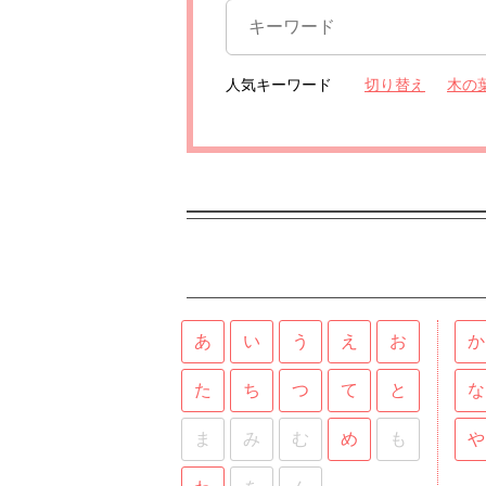
人気キーワード
切り替え
木の
あ
い
う
え
お
か
た
ち
つ
て
と
な
ま
み
む
め
も
や