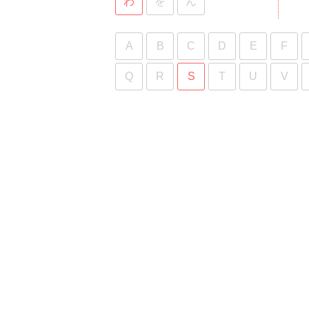
わ
を
ん
A
B
C
D
E
F
Q
R
S
T
U
V