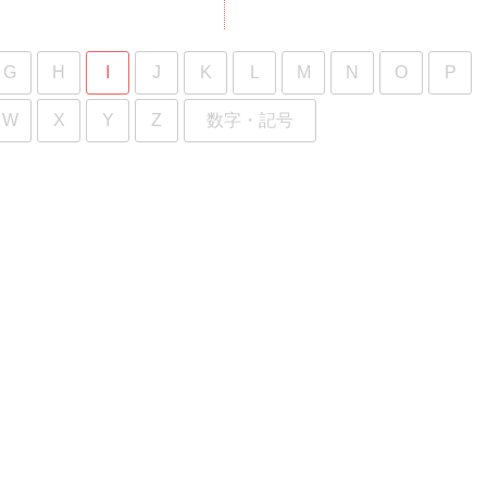
G
H
I
J
K
L
M
N
O
P
W
X
Y
Z
数字・記号