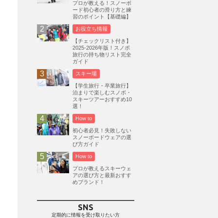
プロが教える！スノーボ
ード初心者の滑り方と練
志賀高原
3
習のポイント【基礎編】
軽井沢プリンスホテルスキー場
1
お役立ち情報
白馬岩岳スノーフィールド
9
【チェックリスト付き】
2025-2026年版！スノボ
エイブル白馬五竜
5
旅行の持ち物リスト完全
ガイド
群馬みなかみほうだいぎスキー場
1
スキー場
ハンターマウンテン塩原
2
【学生旅行・卒業旅行】
グランスノー奥伊吹
1
泊まりで楽しむスノボ・
スキーツアーおすすめ10
川場スキー場
3
関東
5
選！
FUSO SKI & BOOTS TUNE
7
How to
SAJ
4
株式会社アルペン
初心者必見！失敗しない
4
スノーボードウェアの選
北海道
1
札幌
1
滋賀県
2
び方ガイド
How to
キャンペーン
5
全国旅行支援
1
プロが教えるスキーウェ
長野
16
朝発日帰り
8
アの選び方と最新おすす
めブランド！
初すべり
8
夏のアウトドア
2
ハイキング
1
入笠山
1
SNS
温泉
2
JRSKI
2
定期的に情報を受け取りたい方