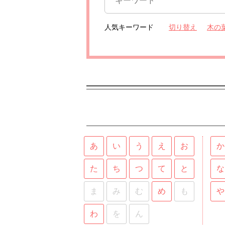
人気キーワード
切り替え
木の
あ
い
う
え
お
か
た
ち
つ
て
と
な
ま
み
む
め
も
や
わ
を
ん