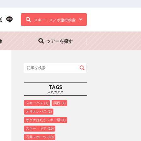
スキー・スノボ旅行検索
集
ツアーを探す
TAGS
人気のタグ
スキーバス
1
関西
1
オリオンバス
2
オグナほたかスキー場
1
スキー ギア
10
石井スポーツ
10