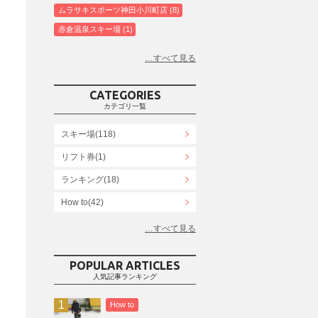
ムラサキスポーツ神田小川町店
8
赤倉温泉スキー場
1
白馬コルチナスキー場
3
爺ガ岳スキー場
2
鹿島槍スキー場ファミリーパーク
2
CATEGORIES
斑尾高原スキー場
4
カテゴリ一覧
白馬さのさかスキー場
3
スキー場(118)
白馬八方尾根スキー場
4
リフト券(1)
エイブル白馬五竜＆Hakuba47
6
ランキング(18)
白馬乗鞍温泉スキー場
4
Snowboard Shop F.JANCK
How to(42)
15
ウイングヒルズ白鳥リゾート
1
お役立ち情報(61)
上越国際スキー場
1
その他(21)
戸狩温泉スキー場
2
POPULAR ARTICLES
人気記事ランキング
Hakuba47
1
つがいけマウンテンリゾート
5
How to
舞子スノーリゾート
1