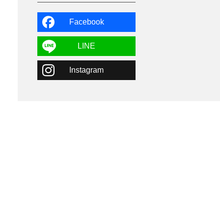
よませ温泉
3
X-JAM高井富士
3
北志賀小丸山
2
Facebook
ゴールデンウィーク
1
春スキー
3
栃木県
7
LINE
マイカー派
8
学生＆卒業旅行
5
Instagram
JSBA
10
竜王スキーパーク
17
斑尾高原
6
現地レポート
61
ショップ
29
ウエア
28
プロから教わる
51
ビギナー・初心者
105
スノーボード ギア
31
スキー場・ゲレンデ情報
116
キッズ・ファミリー
31
日帰り
34
新幹線
8
スノーボーダーおすすめ
90
スキーヤーおすすめ
42
パウダースノー
29