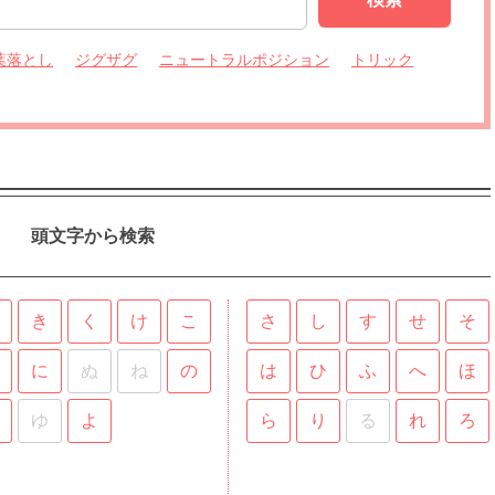
葉落とし
ジグザグ
ニュートラルポジション
トリック
頭文字から検索
き
く
け
こ
さ
し
す
せ
そ
に
ぬ
ね
の
は
ひ
ふ
へ
ほ
ゆ
よ
ら
り
る
れ
ろ