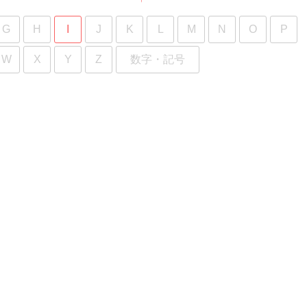
G
H
I
J
K
L
M
N
O
P
W
X
Y
Z
数字・記号