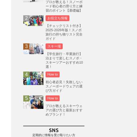
プロが教える！スノーボ
ード初心者の滑り方と練
志賀高原
3
習のポイント【基礎編】
軽井沢プリンスホテルスキー場
1
お役立ち情報
白馬岩岳スノーフィールド
9
【チェックリスト付き】
2025-2026年版！スノボ
エイブル白馬五竜
5
旅行の持ち物リスト完全
ガイド
群馬みなかみほうだいぎスキー場
1
スキー場
ハンターマウンテン塩原
2
【学生旅行・卒業旅行】
グランスノー奥伊吹
1
泊まりで楽しむスノボ・
スキーツアーおすすめ10
川場スキー場
3
関東
5
選！
FUSO SKI & BOOTS TUNE
7
How to
SAJ
4
株式会社アルペン
初心者必見！失敗しない
4
スノーボードウェアの選
北海道
1
札幌
1
滋賀県
2
び方ガイド
How to
キャンペーン
5
全国旅行支援
1
プロが教えるスキーウェ
長野
16
朝発日帰り
8
アの選び方と最新おすす
めブランド！
初すべり
8
夏のアウトドア
2
ハイキング
1
入笠山
1
SNS
温泉
2
JRSKI
2
定期的に情報を受け取りたい方