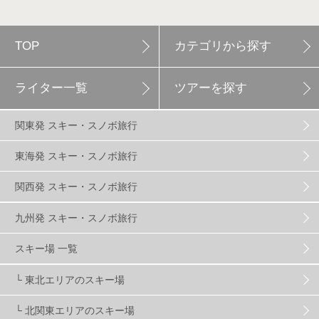
軽井沢プリンスホテルスキー場
1
TOP
カテゴリから探す
白馬岩岳スノーフィールド
9
ライター一覧
ツアーを探す
エイブル白馬五竜
5
関東発 スキー・スノボ旅行
群馬みなかみほうだいぎスキー場
1
東海発 スキー・スノボ旅行
関西発 スキー・スノボ旅行
ハンターマウンテン塩原
2
九州発 スキー・スノボ旅行
グランスノー奥伊吹
1
川場スキー場
3
スキー場 一覧
└ 東北エリアのスキー場
関東
5
FUSO SKI & BOOTS TUNE
7
SAJ
4
└ 北関東エリアのスキー場