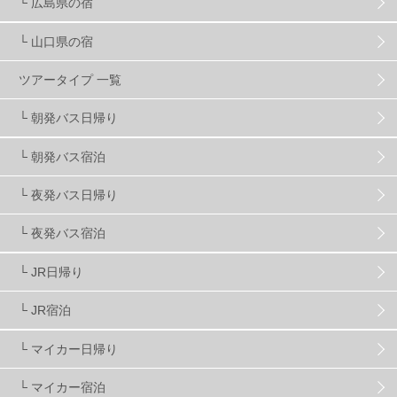
└ 広島県の宿
└ 山口県の宿
スノーボーダーおすすめ
90
ツアータイプ 一覧
スキーヤーおすすめ
42
パウダースノー
29
└ 朝発バス日帰り
└ 朝発バス宿泊
アクセス抜群
25
東京近郊
11
長野県
78
└ 夜発バス日帰り
新潟県
16
群馬県
17
山梨県
4
└ 夜発バス宿泊
└ JR日帰り
上信越
7
関越
5
白馬
51
志賀
4
└ JR宿泊
軽井沢
6
湯沢
4
舞子
4
水上
3
└ マイカー日帰り
└ マイカー宿泊