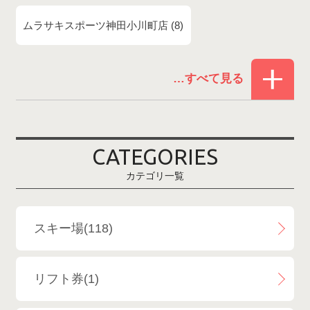
ムラサキスポーツ神田小川町店
8
赤倉温泉スキー場
1
白馬コルチナスキー場
3
爺ガ岳スキー場
2
CATEGORIES
鹿島槍スキー場ファミリーパーク
2
カテゴリ一覧
斑尾高原スキー場
4
白馬さのさかスキー場
3
スキー場(118)
白馬八方尾根スキー場
4
リフト券(1)
エイブル白馬五竜＆Hakuba47
6