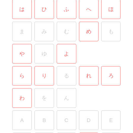
は
ひ
ふ
へ
ほ
ま
み
む
め
も
や
ゆ
よ
ら
り
る
れ
ろ
わ
を
ん
A
B
C
D
E