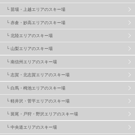
株式会社アルペン
4
北海道
1
札幌
1
└ 苗場・上越エリアのスキー場
└ 赤倉・妙高エリアのスキー場
滋賀県
2
キャンペーン
5
全国旅行支援
1
└ 北陸エリアのスキー場
長野
16
朝発日帰り
8
初すべり
8
└ 山梨エリアのスキー場
└ 南信州エリアのスキー場
夏のアウトドア
2
ハイキング
1
入笠山
1
└ 志賀・北志賀エリアのスキー場
温泉
2
JRSKI
2
よませ温泉
3
└ 白馬・栂池エリアのスキー場
└ 軽井沢・菅平エリアのスキー場
X-JAM高井富士
3
北志賀小丸山
2
└ 斑尾・戸狩・野沢エリアのスキー場
ゴールデンウィーク
1
春スキー
3
栃木県
7
└ 中央道エリアのスキー場