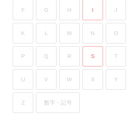
F
G
H
I
J
K
L
M
N
O
P
Q
R
S
T
U
V
W
X
Y
Z
数字・記号