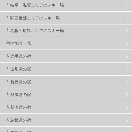
└ 岐阜・滋賀エリアのスキー場
マイカー派
8
学生＆卒業旅行
5
JSBA
10
└ 関西近郊エリアのスキー場
└ 島根・広島エリアのスキー場
竜王スキーパーク
17
斑尾高原
6
宿泊施設 一覧
現地レポート
61
ショップ
29
ウエア
28
└ 岩手県の宿
└ 山形県の宿
プロから教わる
51
ビギナー・初心者
105
└ 長野県の宿
スノーボード ギア
31
└ 群馬県の宿
└ 新潟県の宿
スキー場・ゲレンデ情報
116
└ 島根県の宿
キッズ・ファミリー
31
日帰り
34
新幹線
8