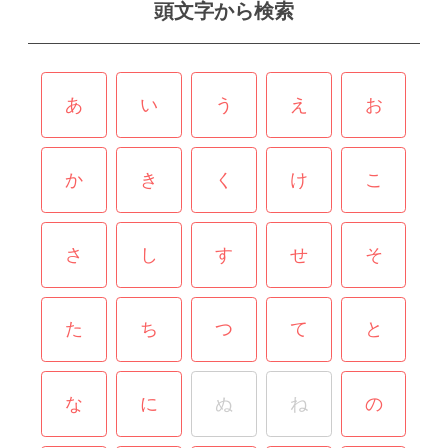
頭文字から検索
あ
い
う
え
お
か
き
く
け
こ
さ
し
す
せ
そ
た
ち
つ
て
と
な
に
ぬ
ね
の