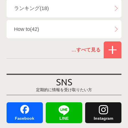
ランキング(18)
白馬乗鞍温泉スキー場
4
How to(42)
Snowboard Shop F.JANCK
15
お役立ち情報(61)
ウイングヒルズ白鳥リゾート
1
その他(21)
上越国際スキー場
1
戸狩温泉スキー場
2
SNS
定期的に情報を受け取りたい方
Hakuba47
1
つがいけマウンテンリゾート
5
舞子スノーリゾート
1
志賀高原
3
Facebook
LINE
Instagram