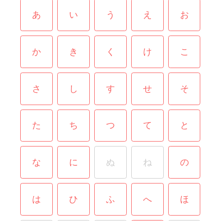
あ
い
う
え
お
か
き
く
け
こ
さ
し
す
せ
そ
た
ち
つ
て
と
な
に
ぬ
ね
の
は
ひ
ふ
へ
ほ