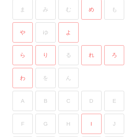
ま
み
む
め
も
や
ゆ
よ
ら
り
る
れ
ろ
わ
を
ん
A
B
C
D
E
F
G
H
I
J