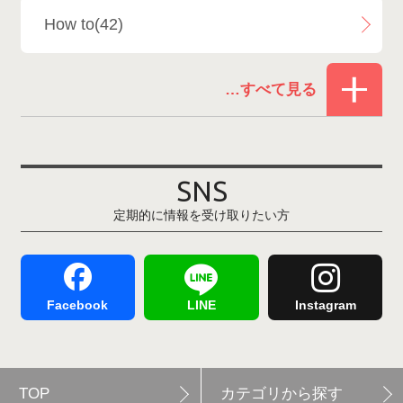
How to(42)
Snowboard Shop F.JANCK
15
お役立ち情報(61)
ウイングヒルズ白鳥リゾート
1
その他(21)
上越国際スキー場
1
戸狩温泉スキー場
2
SNS
定期的に情報を受け取りたい方
Hakuba47
1
つがいけマウンテンリゾート
5
舞子スノーリゾート
1
志賀高原
3
Facebook
LINE
Instagram
軽井沢プリンスホテルスキー場
1
TOP
カテゴリから探す
白馬岩岳スノーフィールド
9