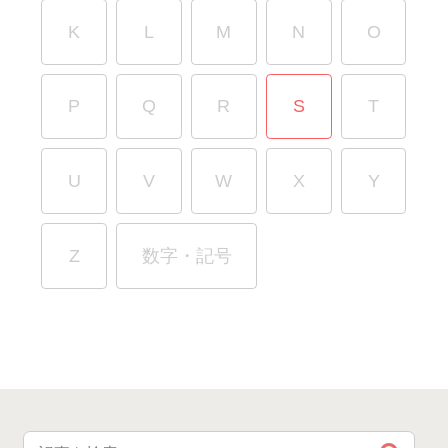
K
L
M
N
O
P
Q
R
S
T
U
V
W
X
Y
Z
数字・記号