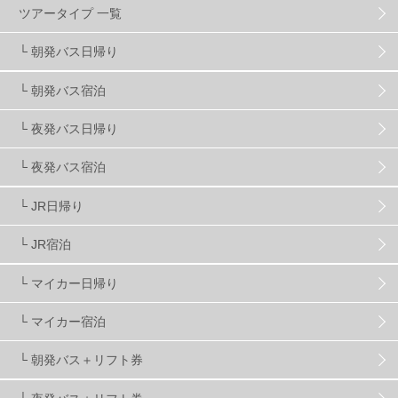
ツアータイプ 一覧
スキーヤーおすすめ
42
パウダースノー
29
└ 朝発バス日帰り
└ 朝発バス宿泊
アクセス抜群
25
東京近郊
11
長野県
78
└ 夜発バス日帰り
新潟県
16
群馬県
17
山梨県
4
└ 夜発バス宿泊
└ JR日帰り
上信越
7
関越
5
白馬
51
志賀
4
└ JR宿泊
軽井沢
6
湯沢
4
舞子
4
水上
3
└ マイカー日帰り
└ マイカー宿泊
苗場
2
丸沼
5
たんばら
6
└ 朝発バス＋リフト券