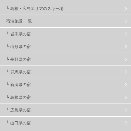
└ 島根・広島エリアのスキー場
竜王スキーパーク
17
斑尾高原
6
宿泊施設 一覧
現地レポート
61
ショップ
29
ウエア
28
└ 岩手県の宿
└ 山形県の宿
プロから教わる
51
ビギナー・初心者
105
└ 長野県の宿
スノーボード ギア
31
└ 群馬県の宿
└ 新潟県の宿
スキー場・ゲレンデ情報
116
└ 島根県の宿
キッズ・ファミリー
31
日帰り
34
新幹線
8
└ 広島県の宿
└ 山口県の宿
スノーボーダーおすすめ
90