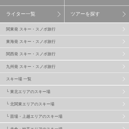
ライター一覧
ツアーを探す
エイブル白馬五竜
5
関東発 スキー・スノボ旅行
群馬みなかみほうだいぎスキー場
1
東海発 スキー・スノボ旅行
関西発 スキー・スノボ旅行
ハンターマウンテン塩原
2
九州発 スキー・スノボ旅行
グランスノー奥伊吹
1
川場スキー場
3
スキー場 一覧
└ 東北エリアのスキー場
関東
5
FUSO SKI & BOOTS TUNE
7
SAJ
4
└ 北関東エリアのスキー場
株式会社アルペン
4
北海道
1
札幌
1
└ 苗場・上越エリアのスキー場
└ 赤倉・妙高エリアのスキー場