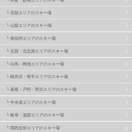
滋賀県
2
キャンペーン
5
全国旅行支援
1
└ 北陸エリアのスキー場
長野
16
朝発日帰り
8
初すべり
8
└ 山梨エリアのスキー場
└ 南信州エリアのスキー場
夏のアウトドア
2
ハイキング
1
入笠山
1
└ 志賀・北志賀エリアのスキー場
温泉
2
JRSKI
2
よませ温泉
3
└ 白馬・栂池エリアのスキー場
└ 軽井沢・菅平エリアのスキー場
X-JAM高井富士
3
北志賀小丸山
2
└ 斑尾・戸狩・野沢エリアのスキー場
ゴールデンウィーク
1
春スキー
3
栃木県
7
└ 中央道エリアのスキー場
└ 岐阜・滋賀エリアのスキー場
マイカー派
8
学生＆卒業旅行
5
JSBA
10
└ 関西近郊エリアのスキー場