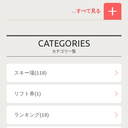
赤倉温泉スキー場
1
白馬コルチナスキー場
3
爺ガ岳スキー場
2
CATEGORIES
鹿島槍スキー場ファミリーパーク
2
カテゴリ一覧
斑尾高原スキー場
4
白馬さのさかスキー場
3
スキー場(118)
白馬八方尾根スキー場
4
リフト券(1)
エイブル白馬五竜＆Hakuba47
6
ランキング(18)
白馬乗鞍温泉スキー場
4