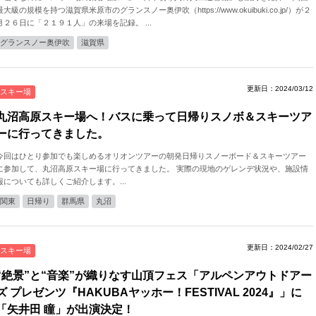
最大級の規模を持つ滋賀県米原市のグランスノー奥伊吹（https://www.okuibuki.co.jp/）が２
月２６日に「２１９１人」の来場を記録。 ...
グランスノー奥伊吹
滋賀県
更新日：2024/03/12
スキー場
丸沼高原スキー場へ！バスに乗って日帰りスノボ＆スキーツア
ーに行ってきました。
今回はひとり参加でも楽しめるオリオンツアーの朝発日帰りスノーボード＆スキーツアー
に参加して、丸沼高原スキー場に行ってきました。 実際の現地のゲレンデ状況や、施設情
報についても詳しくご紹介します。...
関東
日帰り
群馬県
丸沼
更新日：2024/02/27
スキー場
“絶景”と“音楽”が織りなす山頂フェス「アルペンアウトドアー
ズ プレゼンツ『HAKUBAヤッホー！FESTIVAL 2024』」に
「矢井田 瞳」が出演決定！