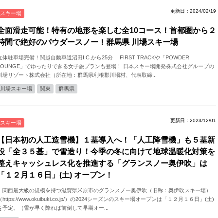
更新日：2024/02/19
スキー場
全面滑走可能！特有の地形を楽しむ全10コース！首都圏から２
時間で絶好のパウダースノー！群馬県 川場スキー場
立体駐車場完備！関越自動車道沼田I.C.から25分 FIRST TRACKや「POWDER
LOUNGE」でゆったりできる女子旅プランも登場！ 日本スキー場開発株式会社グループの
川場リゾート株式会社（所在地：群馬県利根郡川場村、代表取締...
川場スキー場
関東
群馬県
更新日：2023/12/01
スキー場
【日本初の人工造雪機】１基導入へ！「人工降雪機」も５基新
設「全３５基」で雪造り！今季の冬に向けて地球温暖化対策を
整えキャッシュレス化を推進する「グランスノー奥伊吹」は
「１２月１６日」(土) オープン！
関西最大級の規模を持つ滋賀県米原市のグランスノー奥伊吹（旧称：奥伊吹スキー場）
（https://www.okuibuki.co.jp/）の2024シーズンのスキー場オープンは「１２月１６日」(土)
を予定。（雪が早く降れば前倒して早期オー...