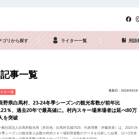
テゴリから探す
ライター一覧
用語
記事一覧
更新日：2024/03/19
スキー場
長野県白馬村、23-24冬季シーズンの観光客数が前年比
123％、過去20年で最高値に。村内スキー場来場者は延べ80万
人を突破
一般社団法人白馬村観光局（所在地：白馬村北城7025、代表理事：伊藤英喜）は、2023-24
冬季シーズンの観光客入込数や村内スキー場利用者数のデータを分析した結果、11〜2月末
までの村内への観光客数は前年と比べて123％、コロナ前の2019...