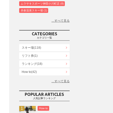
ムラサキスポーツ神田小川町店
8
赤倉温泉スキー場
1
白馬コルチナスキー場
3
爺ガ岳スキー場
2
鹿島槍スキー場ファミリーパーク
2
CATEGORIES
斑尾高原スキー場
4
カテゴリ一覧
白馬さのさかスキー場
3
スキー場(118)
白馬八方尾根スキー場
4
リフト券(1)
エイブル白馬五竜＆Hakuba47
6
ランキング(18)
白馬乗鞍温泉スキー場
4
Snowboard Shop F.JANCK
How to(42)
15
ウイングヒルズ白鳥リゾート
1
お役立ち情報(61)
上越国際スキー場
1
その他(21)
戸狩温泉スキー場
2
POPULAR ARTICLES
人気記事ランキング
Hakuba47
1
つがいけマウンテンリゾート
5
How to
舞子スノーリゾート
1