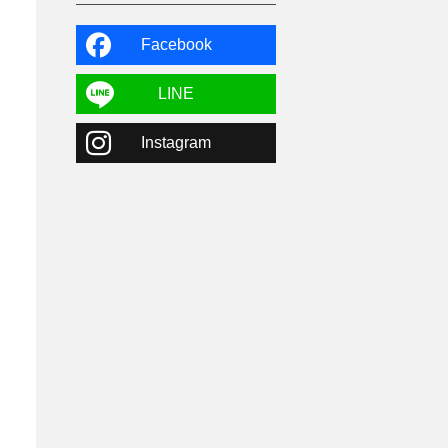
よませ温泉
3
X-JAM高井富士
3
北志賀小丸山
2
Facebook
ゴールデンウィーク
1
春スキー
3
栃木県
7
LINE
マイカー派
8
学生＆卒業旅行
5
Instagram
JSBA
10
竜王スキーパーク
17
斑尾高原
6
現地レポート
61
ショップ
29
ウエア
28
プロから教わる
51
ビギナー・初心者
105
スノーボード ギア
31
スキー場・ゲレンデ情報
116
キッズ・ファミリー
31
日帰り
34
新幹線
8
スノーボーダーおすすめ
90
スキーヤーおすすめ
42
パウダースノー
29