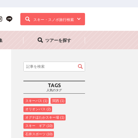
スキー・スノボ旅行検索
集
ツアーを探す
TAGS
人気のタグ
スキーバス
1
関西
1
オリオンバス
2
オグナほたかスキー場
1
スキー ギア
10
石井スポーツ
10