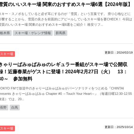
雪質のいいスキー場 関東のおすすめスキー場6選【2024年版】
スキー・スノボをしていると必ず耳にするのが「雪質」という言葉です。 滑り心地などに
影響することから、雪質の良さを前面的にアピールしているスキー場を要CHECK！ 今回は
雪質のいいスキー場 関東のおすすめスキー場6選をご紹介！ 格安リフ...
栃木県
スキー場・ゲレンデ情報
群馬県
更新日：2024/02/19
スキー場
きゃりーぱみゅぱみゅのレギュラー番組がスキー場で公開収
録！近藤春菜がゲストに登場！2024年2月27日（火） 13：
30～ 参加無料
TOKYO FMで放送中のきゃりーぱみゅぱみゅがパーソナリティをつとめる『CHINTAI
presents きゃりーぱみゅぱみゅ Chapter #0 ～Touch Your Heart～』（毎週日曜12:30-12:55
放送）では、20...
長野
白馬
更新日：2025/10/14
スキー場