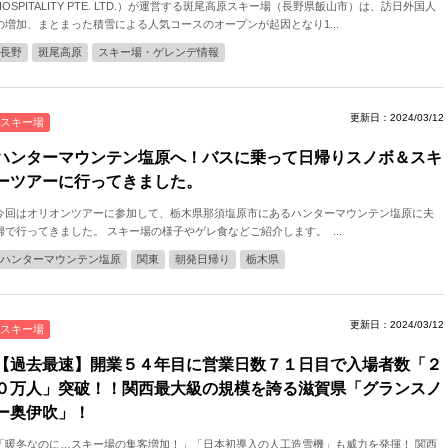
HOSPITALITY PTE. LTD.）が運営する斑尾⾼原スキー場（⻑野県飯⼭市）は、訪日外国人
の増加、まとまった積雪による人気コースのオープンが起因となり1...
長野
斑尾高原
スキー場・ゲレンデ情報
更新日：2024/03/12
スキー場
ハンターマウンテン塩原へ！バスに乗って日帰りスノボ＆スキ
ーツアーに行ってきました。
今回はオリオンツアーに参加して、栃木県那須塩原市にあるハンターマウンテン塩原に夫
婦で行ってきました。 スキー場の様子やゲレ食などご紹介します。 ...
ハンターマウンテン塩原
関東
朝発日帰り
栃木県
更新日：2024/03/12
スキー場
【過去最速】開業５４年目に営業日数７１日目で入場者数「２
０万人」突破！！関西最大級の規模を誇る滋賀県「グランスノ
ー奥伊吹」！
「暖冬なのに…スキー場の集客増加！」「日本初導入の人工造雪機」も威力を発揮！ 関西