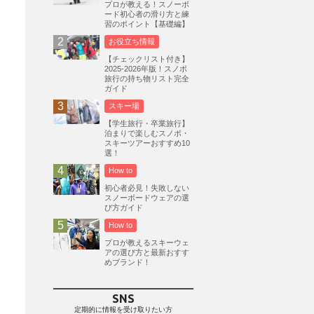
プロが教える！スノーボ
ード初心者の滑り方と練
志賀高原
3
習のポイント【基礎編】
軽井沢プリンスホテルスキー場
1
お役立ち情報
白馬岩岳スノーフィールド
9
【チェックリスト付き】
2025-2026年版！スノボ
エイブル白馬五竜
5
旅行の持ち物リスト完全
ガイド
群馬みなかみほうだいぎスキー場
1
スキー場
ハンターマウンテン塩原
2
【学生旅行・卒業旅行】
グランスノー奥伊吹
1
泊まりで楽しむスノボ・
スキーツアーおすすめ10
川場スキー場
3
関東
5
選！
FUSO SKI & BOOTS TUNE
7
How to
SAJ
4
株式会社アルペン
初心者必見！失敗しない
4
スノーボードウェアの選
北海道
1
札幌
1
滋賀県
2
び方ガイド
How to
キャンペーン
5
全国旅行支援
1
プロが教えるスキーウェ
長野
16
朝発日帰り
8
アの選び方と最新おすす
めブランド！
初すべり
8
夏のアウトドア
2
ハイキング
1
入笠山
1
SNS
温泉
2
JRSKI
2
定期的に情報を受け取りたい方