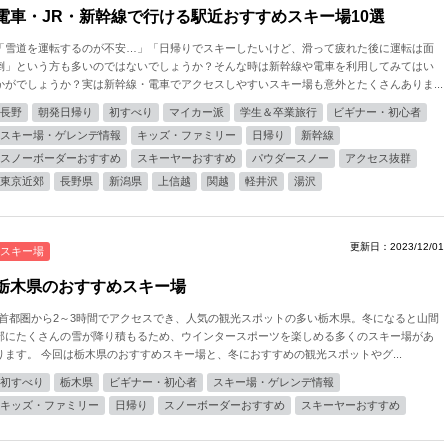
電車・JR・新幹線で行ける駅近おすすめスキー場10選
「雪道を運転するのが不安…」「日帰りでスキーしたいけど、滑って疲れた後に運転は面
倒」という方も多いのではないでしょうか？そんな時は新幹線や電車を利用してみてはい
かがでしょうか？実は新幹線・電車でアクセスしやすいスキー場も意外とたくさんありま...
長野
朝発日帰り
初すべり
マイカー派
学生＆卒業旅行
ビギナー・初心者
スキー場・ゲレンデ情報
キッズ・ファミリー
日帰り
新幹線
スノーボーダーおすすめ
スキーヤーおすすめ
パウダースノー
アクセス抜群
東京近郊
長野県
新潟県
上信越
関越
軽井沢
湯沢
更新日：2023/12/01
スキー場
栃木県のおすすめスキー場
"首都圏から2～3時間でアクセスでき、人気の観光スポットの多い栃木県。冬になると山間
部にたくさんの雪が降り積もるため、ウインタースポーツを楽しめる多くのスキー場があ
ります。 今回は栃木県のおすすめスキー場と、冬におすすめの観光スポットやグ...
初すべり
栃木県
ビギナー・初心者
スキー場・ゲレンデ情報
キッズ・ファミリー
日帰り
スノーボーダーおすすめ
スキーヤーおすすめ