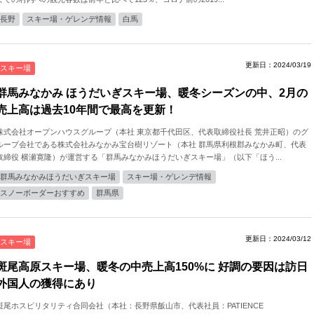
長野
スキー場・ゲレンデ情報
白馬
更新日：2024/03/19
スキー場
群馬みなかみ ほうだいぎスキー場、暖冬シーズンの中、2月の
売上高は過去10年間で最高を更新！
株式会社オープンハウスグループ（本社 東京都千代田区、代表取締役社長 荒井正昭）のグ
ループ会社である株式会社みなかみ宝台樹リゾート（本社 群馬県利根郡みなかみ町、代表
取締役 横瀬寛隆）が運営する「群馬みなかみほうだいぎスキー場」（以下「ほう...
群馬みなかみほうだいぎスキー場
スキー場・ゲレンデ情報
スノーボーダーおすすめ
群馬県
更新日：2024/03/12
スキー場
斑尾高原スキー場、暖冬の中売上高150%に 好調の要因は訪日
外国人の獲得にあり
斑尾ホスピリタリティ合同会社（本社：⻑野県飯⼭市、代表社員：PATIENCE