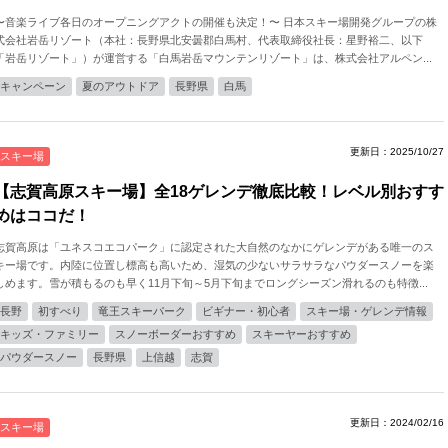
〜音楽ライブ各日のオープニングアクトの開催も決定！〜 日本スキー場開発グループの株
式会社岩岳リゾート（本社：⻑野県北安曇郡白馬村、代表取締役社⻑：星野裕二、以下
「岩岳リゾート」）が運営する「⽩⾺岩岳マウンテンリゾート」は、株式会社アルペン...
キャンペーン
夏のアウトドア
長野県
白馬
更新日：2025/10/27
スキー場
【志賀高原スキー場】全18ゲレンデ徹底比較！レベル別おすす
めはココだ！
志賀高原は「ユネスコエコパーク」に認定された大自然のなかにゲレンデがある唯一のス
キー場です。内陸に位置し標高も高いため、湿気の少ないサラサラなパウダースノーを楽
しめます。雪が積もるのも早く11月下旬～5月下旬までロングシーズン滑れるのも特徴...
長野
初すべり
竜王スキーパーク
ビギナー・初心者
スキー場・ゲレンデ情報
キッズ・ファミリー
スノーボーダーおすすめ
スキーヤーおすすめ
パウダースノー
長野県
上信越
志賀
更新日：2024/02/16
スキー場