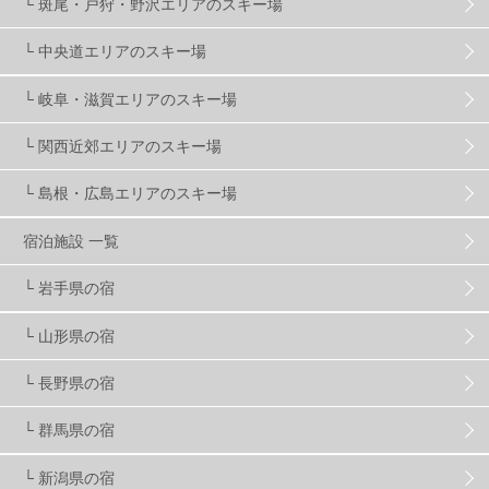
└ 斑尾・戸狩・野沢エリアのスキー場
ゴールデンウィーク
1
春スキー
3
栃木県
7
└ 中央道エリアのスキー場
└ 岐阜・滋賀エリアのスキー場
マイカー派
8
学生＆卒業旅行
5
JSBA
10
└ 関西近郊エリアのスキー場
└ 島根・広島エリアのスキー場
竜王スキーパーク
17
斑尾高原
6
宿泊施設 一覧
現地レポート
61
ショップ
29
ウエア
28
└ 岩手県の宿
└ 山形県の宿
プロから教わる
51
ビギナー・初心者
105
└ 長野県の宿
スノーボード ギア
31
└ 群馬県の宿
└ 新潟県の宿
スキー場・ゲレンデ情報
116