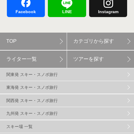
舞子スノーリゾート
1
志賀高原
3
Facebook
LINE
Instagram
軽井沢プリンスホテルスキー場
1
TOP
カテゴリから探す
白馬岩岳スノーフィールド
9
ライター一覧
ツアーを探す
エイブル白馬五竜
5
関東発 スキー・スノボ旅行
群馬みなかみほうだいぎスキー場
1
東海発 スキー・スノボ旅行
関西発 スキー・スノボ旅行
ハンターマウンテン塩原
2
九州発 スキー・スノボ旅行
グランスノー奥伊吹
1
川場スキー場
3
スキー場 一覧