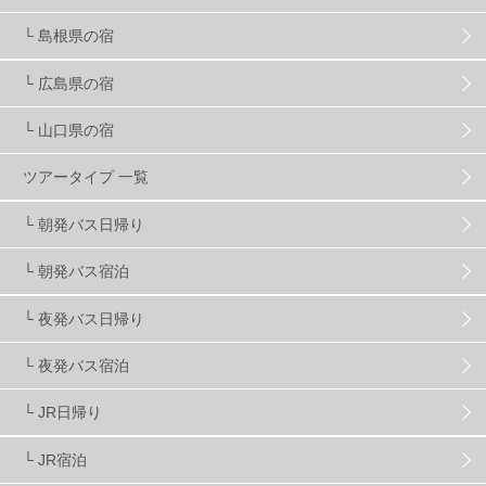
└ 島根県の宿
キッズ・ファミリー
31
日帰り
34
新幹線
8
└ 広島県の宿
└ 山口県の宿
スノーボーダーおすすめ
90
ツアータイプ 一覧
スキーヤーおすすめ
42
パウダースノー
29
└ 朝発バス日帰り
└ 朝発バス宿泊
アクセス抜群
25
東京近郊
11
長野県
78
└ 夜発バス日帰り
新潟県
16
群馬県
17
山梨県
4
└ 夜発バス宿泊
└ JR日帰り
上信越
7
関越
5
白馬
51
志賀
4
└ JR宿泊