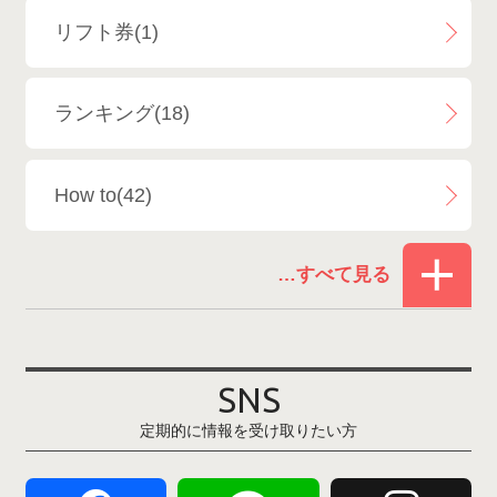
リフト券(1)
エイブル白馬五竜＆Hakuba47
6
ランキング(18)
白馬乗鞍温泉スキー場
4
How to(42)
Snowboard Shop F.JANCK
15
お役立ち情報(61)
ウイングヒルズ白鳥リゾート
1
その他(21)
上越国際スキー場
1
戸狩温泉スキー場
2
SNS
定期的に情報を受け取りたい方
Hakuba47
1
つがいけマウンテンリゾート
5