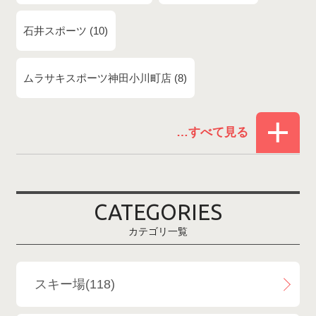
石井スポーツ
10
ムラサキスポーツ神田小川町店
8
赤倉温泉スキー場
1
白馬コルチナスキー場
3
爺ガ岳スキー場
2
CATEGORIES
鹿島槍スキー場ファミリーパーク
2
カテゴリ一覧
斑尾高原スキー場
4
白馬さのさかスキー場
3
スキー場(118)
白馬八方尾根スキー場
4