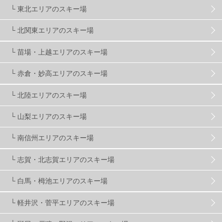
└ 東北エリアのスキー場
関東
5
FUSO SKI & BOOTS TUNE
7
SAJ
4
└ 北関東エリアのスキー場
株式会社アルペン
4
北海道
1
札幌
1
└ 苗場・上越エリアのスキー場
└ 赤倉・妙高エリアのスキー場
滋賀県
2
キャンペーン
5
全国旅行支援
1
└ 北陸エリアのスキー場
長野
16
朝発日帰り
8
初すべり
8
└ 山梨エリアのスキー場
└ 南信州エリアのスキー場
夏のアウトドア
2
ハイキング
1
入笠山
1
└ 志賀・北志賀エリアのスキー場
温泉
2
JRSKI
2
よませ温泉
3
└ 白馬・栂池エリアのスキー場
└ 軽井沢・菅平エリアのスキー場
X-JAM高井富士
3
北志賀小丸山
2