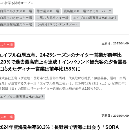
ンの営業も随時オープン...
白馬コルチナスキー場
爺ガ岳スキー場
鹿島槍スキー場ファミリーパーク
白馬さのさかスキー場
白馬八方尾根スキー場
エイブル白馬五竜＆Hakuba47
白馬乗鞍温泉スキー場
つがいけマウンテンリゾート
更新日：2025/04/09
スキー場
エイブル白馬五竜、24-25シーズンのナイター営業が前年比
120％で過去最高売上を達成！インバウンド観光客の夕食需要
に応えたディナー営業は前年比158％に
株式会社五竜（所在地：長野県北安曇郡白馬村、代表取締役社長：伊藤英喜、通称：白馬
五竜）が運営するスキー場「エイブル白馬五竜」は、2024年12月21日（土）から2025年3
月30日（日）の期間に行ったナイター営業の売上額が前年比120％を記...
エイブル白馬五竜＆Hakuba47
更新日：2025/04/09
スキー場
2024年雲海発生率60.3%！長野県で雲海に出会う「SORA