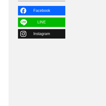
よませ温泉
3
X-JAM高井富士
3
北志賀小丸山
2
Facebook
ゴールデンウィーク
1
春スキー
3
栃木県
7
LINE
マイカー派
8
学生＆卒業旅行
5
Instagram
JSBA
10
竜王スキーパーク
17
斑尾高原
6
現地レポート
61
ショップ
29
ウエア
28
プロから教わる
51
ビギナー・初心者
105
スノーボード ギア
31
スキー場・ゲレンデ情報
116
キッズ・ファミリー
31
日帰り
34
新幹線
8
スノーボーダーおすすめ
90
スキーヤーおすすめ
42
パウダースノー
29