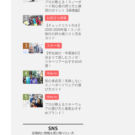
プロが教える！スノーボ
ード初心者の滑り方と練
志賀高原
3
習のポイント【基礎編】
軽井沢プリンスホテルスキー場
1
お役立ち情報
白馬岩岳スノーフィールド
9
【チェックリスト付き】
2025-2026年版！スノボ
エイブル白馬五竜
5
旅行の持ち物リスト完全
ガイド
群馬みなかみほうだいぎスキー場
1
スキー場
ハンターマウンテン塩原
2
【学生旅行・卒業旅行】
グランスノー奥伊吹
1
泊まりで楽しむスノボ・
スキーツアーおすすめ10
川場スキー場
3
関東
5
選！
FUSO SKI & BOOTS TUNE
7
How to
SAJ
4
株式会社アルペン
初心者必見！失敗しない
4
スノーボードウェアの選
北海道
1
札幌
1
滋賀県
2
び方ガイド
How to
キャンペーン
5
全国旅行支援
1
プロが教えるスキーウェ
長野
16
朝発日帰り
8
アの選び方と最新おすす
めブランド！
初すべり
8
夏のアウトドア
2
ハイキング
1
入笠山
1
SNS
温泉
2
JRSKI
2
定期的に情報を受け取りたい方