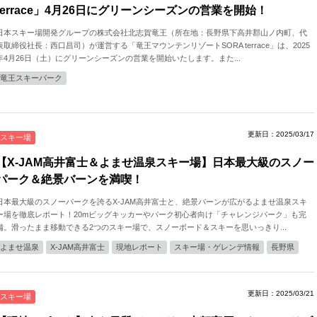
terrace」4月26日にグリーンシーズンの営業を開始！
日本スキー場開発グループの株式会社北志賀竜王（所在地：長野県下高井郡山ノ内町、代
表取締役社長：西口昌司）が運営する「竜王マウンテンリゾートSORA terrace」は、2025
年4月26日（土）にグリーンシーズンの営業を開始いたします。また...
竜王スキーパーク
更新日：2025/03/17
スキー場
【X-JAM高井富士＆よませ温泉スキー場】日本最大級のスノー
パーク＆絶景バーンを満喫！
日本最大級のスノーパークを誇るX-JAM高井富士と、絶景バーンが広がるよませ温泉スキ
ー場を徹底レポート！20mビッグキッカーやパーク初心者向け「チャレンジパーク」も完
備。滑ったまま移動できる2つのスキー場で、スノーボード＆スキーを思いっきり...
よませ温泉
X-JAM高井富士
現地レポート
スキー場・ゲレンデ情報
長野県
更新日：2025/03/21
スキー場