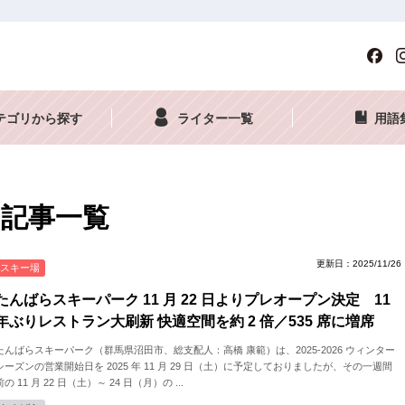
テゴリから探す
ライター一覧
用語
記事一覧
更新日：2025/11/26
スキー場
たんばらスキーパーク 11 月 22 日よりプレオープン決定 11
年ぶりレストラン大刷新 快適空間を約 2 倍／535 席に増席
たんばらスキーパーク（群馬県沼田市、総支配人：高橋 康範）は、2025-2026 ウィンター
シーズンの営業開始日を 2025 年 11 月 29 日（土）に予定しておりましたが、その一週間
前の 11 月 22 日（土）～ 24 日（月）の ...