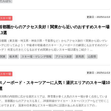
たんばら
更新日：2025/11/13
スキー場
首都圏からのアクセス良好！関東から近いのおすすめスキー場
13選
首都圏（東京都・埼玉県・神奈川県・千葉県など）からアクセス旅行！関東から近いゲレ
ンデに行ってみよう！ 中級者や初級者のスキー・スノーボードの練習にもおすすめのゲレ
ンデ！ 何度も行きたくなるおすすめ関東から近いスキー場13選をご紹介！ ...
関東
栃木県
スキー場・ゲレンデ情報
アクセス抜群
群馬県
山梨県
更新日：2025/11/13
スキー場
スノーボード・スキーツアーに人気！湯沢エリアのスキー場10
選
新潟県の内陸部に広がる湯沢エリアは、降雪量が多く人気のスキー場が多く点在していま
す。 首都圏からのアクセスも良く、JR新幹線やマイカー・スキーバスツアーなどで行くこ
とができます。 温泉や日本酒などスキー場以外に話題があふれる湯沢エリアの...