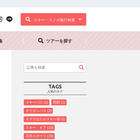
スキー・スノボ旅行検索
集
ツアーを探す
TAGS
人気のタグ
スキーバス
1
関西
1
オリオンバス
2
オグナほたかスキー場
1
スキー ギア
10
石井スポーツ
10