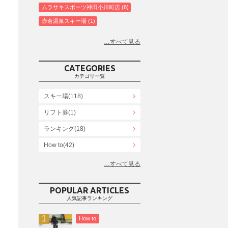
ムラサキスポーツ神田小川町店
8
赤倉温泉スキー場
1
白馬コルチナスキー場
3
爺ガ岳スキー場
2
鹿島槍スキー場ファミリーパーク
2
CATEGORIES
斑尾高原スキー場
4
カテゴリ一覧
白馬さのさかスキー場
3
スキー場(118)
白馬八方尾根スキー場
4
リフト券(1)
エイブル白馬五竜＆Hakuba47
6
ランキング(18)
白馬乗鞍温泉スキー場
4
Snowboard Shop F.JANCK
How to(42)
15
ウイングヒルズ白鳥リゾート
1
お役立ち情報(61)
上越国際スキー場
1
その他(21)
戸狩温泉スキー場
2
POPULAR ARTICLES
人気記事ランキング
Hakuba47
1
つがいけマウンテンリゾート
5
How to
舞子スノーリゾート
1