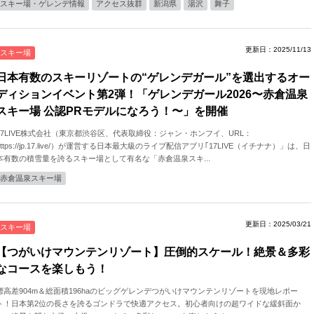
スキー場・ゲレンデ情報
アクセス抜群
新潟県
湯沢
舞子
更新日：2025/11/13
スキー場
日本有数のスキーリゾートの“ゲレンデガール”を選出するオー
ディションイベント第2弾！「ゲレンデガール2026〜赤倉温泉
スキー場 公認PRモデルになろう！〜」を開催
17LIVE株式会社（東京都渋谷区、代表取締役：ジャン・ホンフイ、URL：
https://jp.17.live/）が運営する日本最大級のライブ配信アプリ｢17LIVE（イチナナ）」は、日
本有数の積雪量を誇るスキー場として有名な「赤倉温泉スキ...
赤倉温泉スキー場
更新日：2025/03/21
スキー場
【つがいけマウンテンリゾート】圧倒的スケール！絶景＆多彩
なコースを楽しもう！
標高差904m＆総面積196haのビッグゲレンデつがいけマウンテンリゾートを現地レポー
ト！日本第2位の長さを誇るゴンドラで快適アクセス。初心者向けの超ワイドな緩斜面か