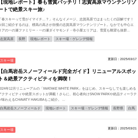
【現地レポート】春も雪質バッチリ！志賀高原マウンテンリゾ
ートで絶景スキー旅♪
「春スキーって雪がイマイチ…？」そんなイメージ、志賀高原ではまったくの誤解です！
今回ご紹介するのは、標高の高さが自慢の志賀高原マウンテンリゾート。なかでも中心エ
リアの一の瀬ファミリー・一の瀬ダイヤモンド・寺小屋エリアは、雪質も眺望も抜群...
志賀高原
長野
現地レポート
スキー場・ゲレンデ情報
更新日：2025/03/17
スキー場
【白馬岩岳スノーフィールド完全ガイド】リニューアルスポッ
ト＆絶景アクティビティを満喫！
2024年12月リニューアルの「IWATAKE WHITE PARK」をはじめ、スキーなしでも楽しめる
アクティビティや絶景スポットが満載！さらに、初心者向けSNOW PARKや絶品ティーラテ
が味わえるCHAVATY HAKUBAもご紹介。 ...
白馬岩岳スノーフィールド
現地レポート
スキー場・ゲレンデ情報
長野県
白馬
更新日：2025/03/21
スキー場