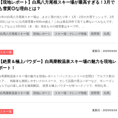
【現地レポート】白馬八方尾根スキー場が最高すぎる！3月で
も雪質◎な理由とは？
今年の白馬八方尾根スキー場は…まさに雪の当たり年！ 1月・2月の大雪ラッシュで、2月
10日にはついに公式積雪量が600cm超え！これは過去25年で見ても稀なレベルなんです。
そしてなんと3月20日（木・祝）現在もその積雪量はキープ中。 ...
白馬八方尾根スキー場
現地レポート
スキー場・ゲレンデ情報
長野県
白馬
更新日：2025/03/20
スキー場
【絶景＆極上パウダー】白馬乗鞍温泉スキー場の魅力を現地レ
ポート！
白馬乗鞍温泉スキー場の魅力を現地レポート！バックカントリーの玄関口「アルプス第11
ペア」、初級者も挑戦しやすいクロスコース、そして話題の雪上バギーなど、今シーズン
ならではの楽しみ方を徹底解説。 絶景＆極上パウダーが待つハクノリで、特別な冬...
白馬乗鞍温泉スキー場
現地レポート
スキー場・ゲレンデ情報
長野県
白馬
更新日：2025/03/19
スキー場