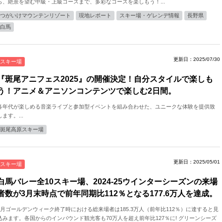
ら、絶景を望む中級・上級コースまで、多彩なコースを楽しもう！...
つがいけマウンテンリゾート
現地レポート
スキー場・ゲレンデ情報
長野県
白馬
更新日：2025/07/30
スキー場
『斑尾アニフェス2025』の開催決定！自分スタイルで楽しも
う！アニメ＆アニソンコンテンツで楽しむ2日間。
各年代が楽しめる音楽ライブと参加型イベントを組み合わせた、ユニークな体験を提供致
します。...
斑尾高原スキー場
更新日：2025/05/01
スキー場
白馬バレー全10スキー場、2024-25ウインターシーズンの来場
者数が3月末時点で前年同期比112％となる177.6万人を達成。
5月ゴールデンウィーク終了時における総来場者は185.3万人（前年比112％）に達すると見
込みます。各国からのインバウンド観光客も70万人を超え前年比127％に! グリーンシーズ