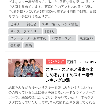
ざまなスキー場が揃っていること､良質な雪を楽しめること
で人気を集めています。東京からのアクセスの良さも魅力
で､新幹線とバスで約2時間30分､車で約４時間で到着。日帰
りでも十分に行けるエリア...
ビギナー・初心者
スキー場・ゲレンデ情報
キッズ・ファミリー
日帰り
スノーボーダーおすすめ
パウダースノー
東京近郊
長野県
白馬
ランキング
更新日：2025/10/17
スキー・スノボと温泉も楽
しめるおすすめスキー場ラ
ンキング10選
絶景をみながらゆったりスキーを楽しみたい！とはいうも
のの思っている以上に暑さを感じる､ハードなウィンタース
ポーツ。練習の後はたっぷり汗をかいていたり、体もクタ
クタになっていたりします｡そんな疲れた体を癒してくれる