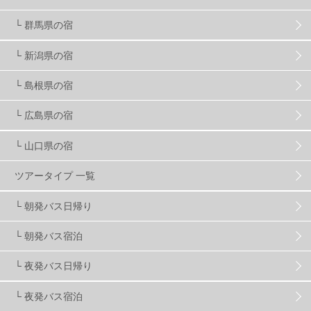
スノーボード ギア
31
└ 群馬県の宿
└ 新潟県の宿
スキー場・ゲレンデ情報
116
└ 島根県の宿
キッズ・ファミリー
31
日帰り
34
新幹線
8
└ 広島県の宿
└ 山口県の宿
スノーボーダーおすすめ
90
ツアータイプ 一覧
スキーヤーおすすめ
42
パウダースノー
29
└ 朝発バス日帰り
└ 朝発バス宿泊
アクセス抜群
25
東京近郊
11
長野県
78
└ 夜発バス日帰り
新潟県
16
群馬県
17
山梨県
4
└ 夜発バス宿泊