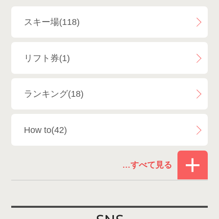
斑尾高原スキー場
4
白馬さのさかスキー場
3
スキー場(118)
白馬八方尾根スキー場
4
リフト券(1)
エイブル白馬五竜＆Hakuba47
6
ランキング(18)
白馬乗鞍温泉スキー場
4
How to(42)
Snowboard Shop F.JANCK
15
お役立ち情報(61)
ウイングヒルズ白鳥リゾート
1
その他(21)
上越国際スキー場
1
戸狩温泉スキー場
2