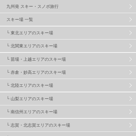
九州発 スキー・スノボ旅行
グランスノー奥伊吹
1
川場スキー場
3
スキー場 一覧
└ 東北エリアのスキー場
関東
5
FUSO SKI & BOOTS TUNE
7
SAJ
4
└ 北関東エリアのスキー場
株式会社アルペン
4
北海道
1
札幌
1
└ 苗場・上越エリアのスキー場
└ 赤倉・妙高エリアのスキー場
滋賀県
2
キャンペーン
5
全国旅行支援
1
└ 北陸エリアのスキー場
長野
16
朝発日帰り
8
初すべり
8
└ 山梨エリアのスキー場
└ 南信州エリアのスキー場
夏のアウトドア
2
ハイキング
1
入笠山
1
└ 志賀・北志賀エリアのスキー場