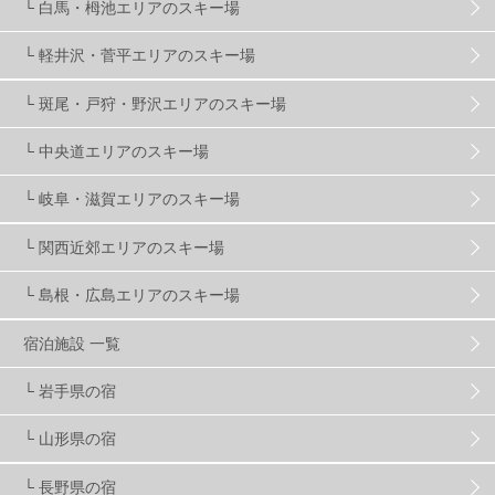
温泉
2
JRSKI
2
よませ温泉
3
└ 白馬・栂池エリアのスキー場
└ 軽井沢・菅平エリアのスキー場
X-JAM高井富士
3
北志賀小丸山
2
└ 斑尾・戸狩・野沢エリアのスキー場
ゴールデンウィーク
1
春スキー
3
栃木県
7
└ 中央道エリアのスキー場
└ 岐阜・滋賀エリアのスキー場
マイカー派
8
学生＆卒業旅行
5
JSBA
10
└ 関西近郊エリアのスキー場
└ 島根・広島エリアのスキー場
竜王スキーパーク
17
斑尾高原
6
宿泊施設 一覧
現地レポート
61
ショップ
29
ウエア
28
└ 岩手県の宿
└ 山形県の宿
プロから教わる
51
ビギナー・初心者
105
└ 長野県の宿