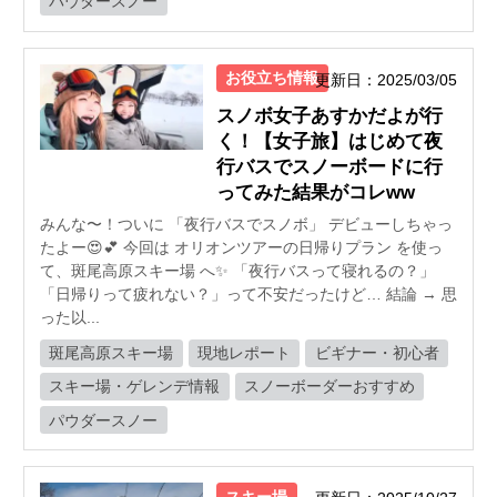
パウダースノー
お役立ち情報
更新日：2025/03/05
スノボ女子あすかだよが行
く！【女子旅】はじめて夜
行バスでスノーボードに行
ってみた結果がコレww
みんな〜！ついに 「夜行バスでスノボ」 デビューしちゃっ
たよー😍💕 今回は オリオンツアーの日帰りプラン を使っ
て、斑尾高原スキー場 へ✨ 「夜行バスって寝れるの？」
「日帰りって疲れない？」って不安だったけど… 結論 → 思
った以...
斑尾高原スキー場
現地レポート
ビギナー・初心者
スキー場・ゲレンデ情報
スノーボーダーおすすめ
パウダースノー
スキー場