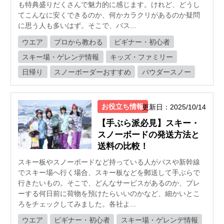
も特典盛りだくさんで魅力的に感じます。けれど、どうし
てこんなに安くできるのか、何かカラクリがあるのか疑問
に思う人も多いはず。そこで、バス...
ウエア
プロから教わる
ビギナー・初心者
スキー場・ゲレンデ情報
キッズ・ファミリー
日帰り
スノーボーダーおすすめ
パウダースノー
お役立ち情報
更新日：2025/10/14
【手ぶら派必見】スキー・
スノーボードの発送方法と
送料の比較！
スキー板やスノーボードなど持っている人がバスや新幹線
でスキー場へ行く場合、スキー板などを郵送して手ぶらで
行きたいもの。そこで、どんなサービスがあるのか、プレ
ーする何日前に荷物を預けたらいいのかなど、細かいとこ
ろをチェックしてみました。各社よ...
ウエア
ビギナー・初心者
スキー場・ゲレンデ情報