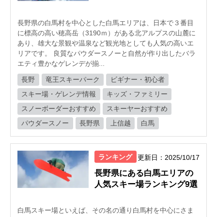
長野県の白馬村を中心とした白馬エリアは、日本で３番目
に標高の高い穂高岳（3190ｍ）がある北アルプスの山麓に
あり、雄大な景観や温泉など観光地としても人気の高いエ
リアです。 良質なパウダースノーと自然が作り出したバラ
エティ豊かなゲレンデが揃...
長野
竜王スキーパーク
ビギナー・初心者
スキー場・ゲレンデ情報
キッズ・ファミリー
スノーボーダーおすすめ
スキーヤーおすすめ
パウダースノー
長野県
上信越
白馬
ランキング
更新日：2025/10/17
長野県にある白馬エリアの
人気スキー場ランキング9選
白馬スキー場といえば、その名の通り白馬村を中心にさま