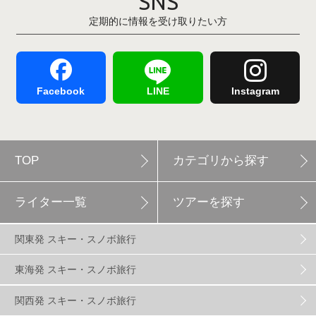
SNS
定期的に情報を受け取りたい方
Hakuba47
1
つがいけマウンテンリゾート
5
舞子スノーリゾート
1
志賀高原
3
Facebook
LINE
Instagram
軽井沢プリンスホテルスキー場
1
TOP
カテゴリから探す
白馬岩岳スノーフィールド
9
ライター一覧
ツアーを探す
エイブル白馬五竜
5
関東発 スキー・スノボ旅行
群馬みなかみほうだいぎスキー場
1
東海発 スキー・スノボ旅行
関西発 スキー・スノボ旅行
ハンターマウンテン塩原
2