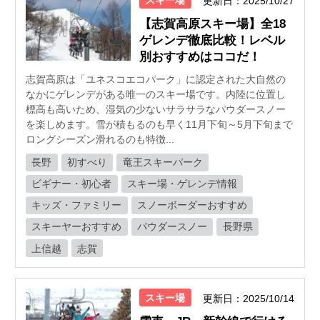
更新日：2025/10/27
【志賀高原スキー場】全18
ゲレンデ徹底比較！レベル
別おすすめはココだ！
志賀高原は「ユネスコエコパーク」に認定された大自然の
なかにゲレンデがある唯一のスキー場です。内陸に位置し
標高も高いため、湿気の少ないサラサラなパウダースノー
を楽しめます。雪が積もるのも早く11月下旬～5月下旬まで
ロングシーズン滑れるのも特徴...
長野
初すべり
竜王スキーパーク
ビギナー・初心者
スキー場・ゲレンデ情報
キッズ・ファミリー
スノーボーダーおすすめ
スキーヤーおすすめ
パウダースノー
長野県
上信越
志賀
スキー場
更新日：2025/10/14