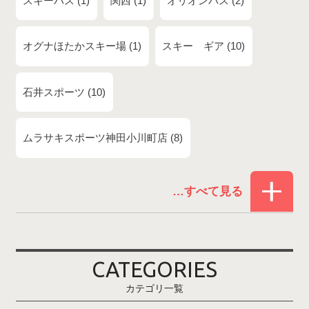
スキーバス
1
関西
1
オリオンバス
2
オグナほたかスキー場
1
スキー ギア
10
石井スポーツ
10
ムラサキスポーツ神田小川町店
8
赤倉温泉スキー場
1
白馬コルチナスキー場
3
爺ガ岳スキー場
2
CATEGORIES
鹿島槍スキー場ファミリーパーク
2
カテゴリ一覧