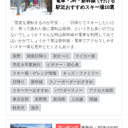
電車・JR・新幹線で行ける
駅近おすすめスキー場10選
「雪道を運転するのが不安…」「日帰りでスキーしたいけ
ど、滑って疲れた後に運転は面倒」という方も多いのでは
ないでしょうか？そんな時は新幹線や電車を利用してみて
はいかがでしょうか？実は新幹線・電車でアクセスしやす
いスキー場も意外とたくさんありま...
長野
朝発日帰り
初すべり
マイカー派
学生＆卒業旅行
ビギナー・初心者
スキー場・ゲレンデ情報
キッズ・ファミリー
日帰り
新幹線
スノーボーダーおすすめ
スキーヤーおすすめ
パウダースノー
アクセス抜群
東京近郊
長野県
新潟県
上信越
関越
軽井沢
湯沢
ランキング
更新日：2025/10/20