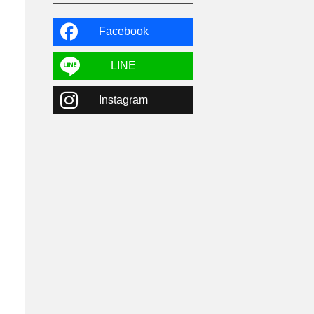
よませ温泉
3
X-JAM高井富士
3
北志賀小丸山
2
Facebook
ゴールデンウィーク
1
春スキー
3
栃木県
7
LINE
マイカー派
8
学生＆卒業旅行
5
Instagram
JSBA
10
竜王スキーパーク
17
斑尾高原
6
現地レポート
61
ショップ
29
ウエア
28
プロから教わる
51
ビギナー・初心者
105
スノーボード ギア
31
スキー場・ゲレンデ情報
116
キッズ・ファミリー
31
日帰り
34
新幹線
8
スノーボーダーおすすめ
90
スキーヤーおすすめ
42
パウダースノー
29