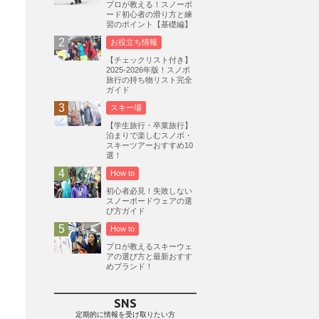
プロが教える！スノーボ
ード初心者の滑り方と練
志賀高原
3
習のポイント【基礎編】
軽井沢プリンスホテルスキー場
1
お役立ち情報
白馬岩岳スノーフィールド
9
【チェックリスト付き】
2025-2026年版！スノボ
エイブル白馬五竜
5
旅行の持ち物リスト完全
ガイド
群馬みなかみほうだいぎスキー場
1
スキー場
ハンターマウンテン塩原
2
【学生旅行・卒業旅行】
グランスノー奥伊吹
1
泊まりで楽しむスノボ・
スキーツアーおすすめ10
川場スキー場
3
関東
5
選！
FUSO SKI & BOOTS TUNE
7
How to
SAJ
4
株式会社アルペン
初心者必見！失敗しない
4
スノーボードウェアの選
北海道
1
札幌
1
滋賀県
2
び方ガイド
How to
キャンペーン
5
全国旅行支援
1
プロが教えるスキーウェ
長野
16
朝発日帰り
8
アの選び方と最新おすす
めブランド！
初すべり
8
夏のアウトドア
2
ハイキング
1
入笠山
1
SNS
温泉
2
JRSKI
2
定期的に情報を受け取りたい方