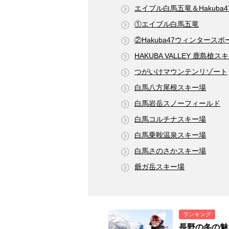
エイブル白馬五竜＆Hakub
①エイブル白馬五竜
②Hakuba47ウィンタース
HAKUBA VALLEY 鹿島槍ス
つがいけマウンテンリゾート
白馬八方尾根スキー場
白馬岩岳スノーフィールド
白馬コルチナスキー場
白馬乗鞍温泉スキー場
白馬さのさかスキー場
爺ガ岳スキー場
ランキング
長野の冬の魅