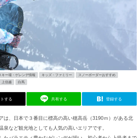
スキー場・ゲレンデ情報
キッズ・ファミリー
スノーボーダーおすすめ
上信越
白馬
ストする
共有する
登録する
アは、日本で３番目に標高の高い穂高岳（3190ｍ）がある北
温泉など観光地としても人気の高いエリアです。
したバラエティ豊かなゲレンデが揃い、初心者から上級者まで