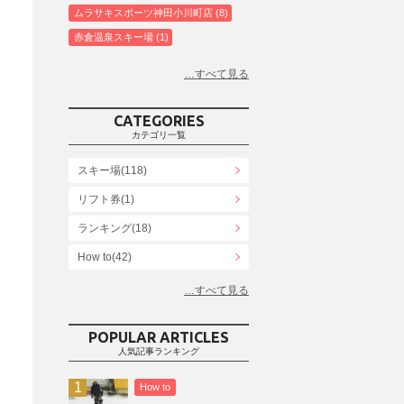
ムラサキスポーツ神田小川町店
8
赤倉温泉スキー場
1
白馬コルチナスキー場
3
爺ガ岳スキー場
2
鹿島槍スキー場ファミリーパーク
2
CATEGORIES
斑尾高原スキー場
4
カテゴリ一覧
白馬さのさかスキー場
3
スキー場(118)
白馬八方尾根スキー場
4
リフト券(1)
エイブル白馬五竜＆Hakuba47
6
ランキング(18)
白馬乗鞍温泉スキー場
4
Snowboard Shop F.JANCK
How to(42)
15
ウイングヒルズ白鳥リゾート
1
お役立ち情報(61)
上越国際スキー場
1
その他(21)
戸狩温泉スキー場
2
POPULAR ARTICLES
人気記事ランキング
Hakuba47
1
つがいけマウンテンリゾート
5
How to
舞子スノーリゾート
1