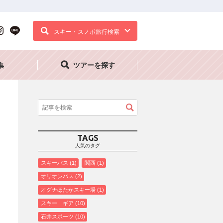
スキー・スノボ旅行検索
集
ツアーを探す
TAGS
人気のタグ
スキーバス
1
関西
1
オリオンバス
2
オグナほたかスキー場
1
スキー ギア
10
石井スポーツ
10