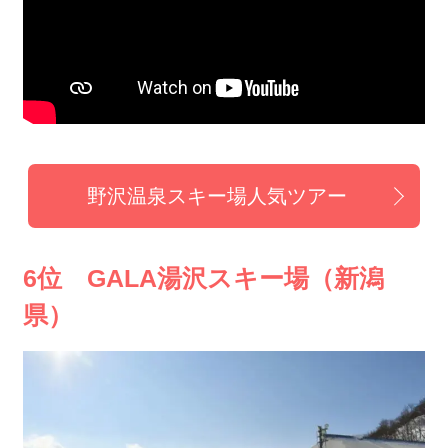
野沢温泉スキー場人気ツアー
6位 GALA湯沢スキー場（新潟
県）