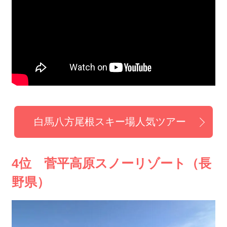
白馬八方尾根スキー場人気ツアー
4位 菅平高原スノーリゾート（長
野県）