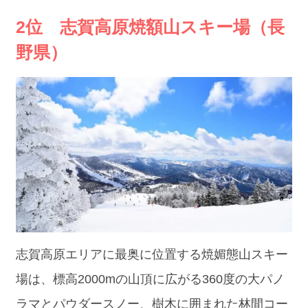
2位 志賀高原焼額山スキー場（長
野県）
志賀高原エリアに最奥に位置する焼媚態山スキー
場は、標高2000mの山頂に広がる360度の大パノ
ラマとパウダースノー、樹木に囲まれた林間コー