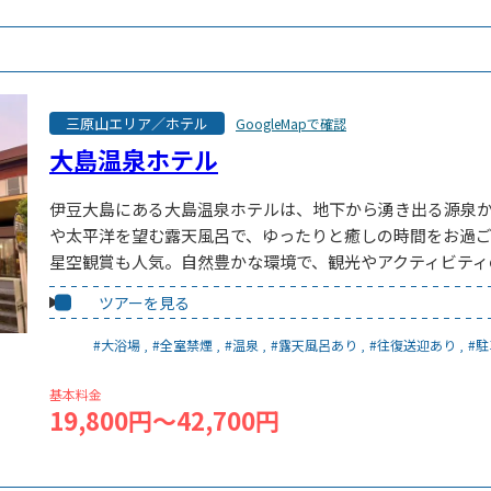
三原山エリア／ホテル
GoogleMapで確認
大島温泉ホテル
伊豆大島にある大島温泉ホテルは、地下から湧き出る源泉
や太平洋を望む露天風呂で、ゆったりと癒しの時間をお過
星空観賞も人気。自然豊かな環境で、観光やアクティビティ
ツアーを見る
#大浴場
#全室禁煙
#温泉
#露天風呂あり
#往復送迎あり
#
基本料金
19,800円～42,700円