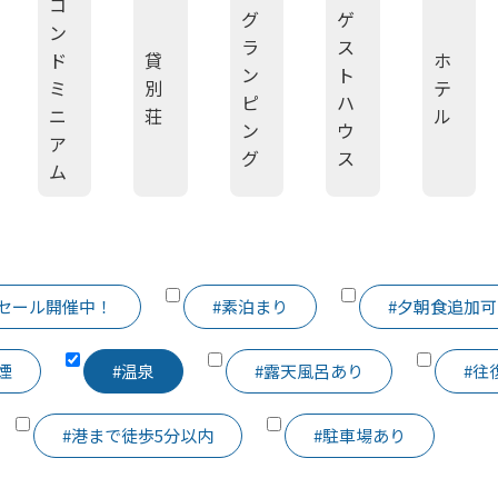
コ
グ
ゲ
ン
ラ
ス
ド
貸
ホ
ン
ト
ミ
別
テ
ピ
ハ
ニ
荘
ル
ン
ウ
ア
グ
ス
ム
#セール開催中！
#素泊まり
#夕朝食追加可
煙
#温泉
#露天風呂あり
#往
#港まで徒歩5分以内
#駐車場あり