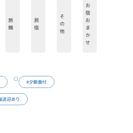
お
宿
そ
旅
民
お
の
館
宿
ま
他
か
せ
#夕朝食付
復送迎あり