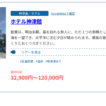
神津島／ホテル
GoogleMapで確認
ホテル神津館
創業は、明治末期。島を訪れる旅人に、ただ１つの旅館と
海を一望でき、太平洋に沈む夕日が眺められます。潮風の
くりとおくつろぎください。
ツアーを見る
#全室禁煙
#温泉
#駐車場あり
基本料金
32,900円～120,000円