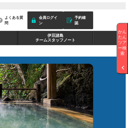
よくある質
会員ログイ
予約確
問
ン
認
かん
伊豆諸島
たん
チームスタッフノート
ツア
ー検
索