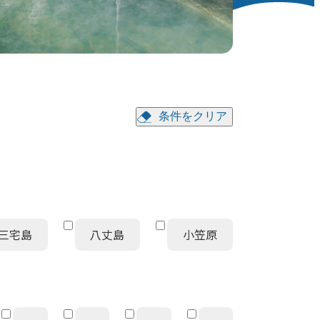
条件をクリア
三宅島
八丈島
小笠原