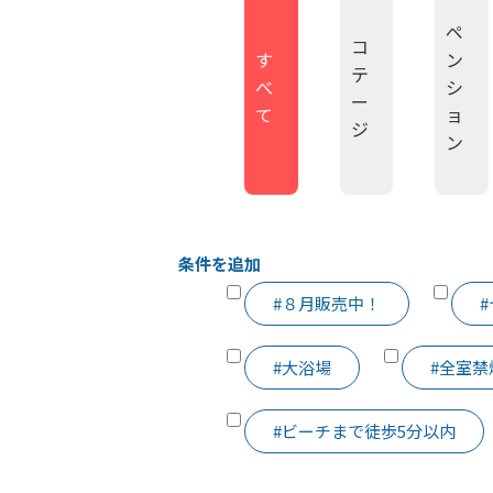
ペ
コ
す
ン
テ
べ
シ
ー
て
ョ
ジ
ン
条件を追加
#８月販売中！
#大浴場
#全室禁
#ビーチまで徒歩5分以内