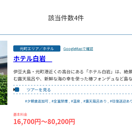
該当件数
4
件
元町エリア／ホテル
GoogleMapで確認
ホテル白岩
伊豆大島・元町港近くの高台にある「ホテル白岩」は、絶
む露天風呂や、新鮮な海の幸を使った椿フォンデュなど島
ツアーを見る
#夕朝食追加可
#全室禁煙
#温泉
#露天風呂あり
#往復送迎あ
基本料金
16,700円～80,200円