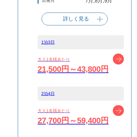
出発月
7月,8月,9月
詳しく見る
出発港
東京（竹芝客船
ターミナル）
1泊3日
船タイプ
往復大型客船
ツアー
大人1名様あたり
21,500円～43,800円
島
新島
2泊4日
宿泊名
ゲストハウス
IKETA
ツアー
大人1名様あたり
27,700円～59,400円
食事条件
食事なし