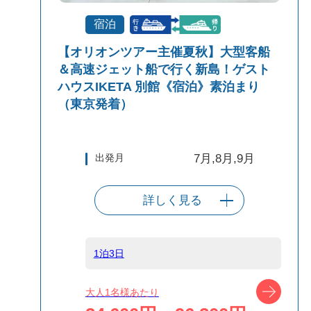
宿泊
【オリオンツアー主催夏秋】大型客船
＆高速ジェット船で行く新島！ゲスト
ハウスIKETA 別館《宿泊》素泊まり
（東京発着）
出発月
7月,8月,9月
詳しく見る
出発港
東京（竹芝客船
ターミナル）
1泊3日
船タイプ
往路大型客船/復
ツアー
大人1名様あたり
路高速ジェット