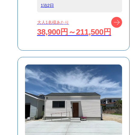
1泊2日
受付方式
リクエスト受付
商品対象
ツアー
大人1名様あたり
38,900円～211,500円