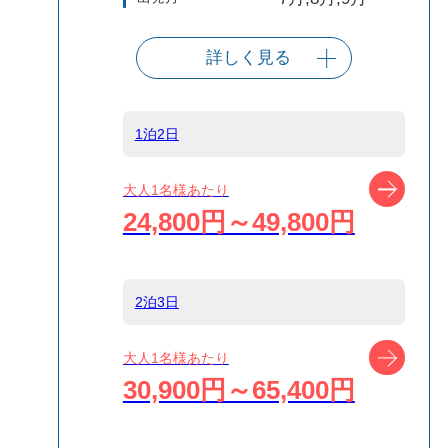
詳しく見る
出発港
東京（竹芝客船
ターミナル）
1泊2日
船タイプ
往路高速ジェッ
ツアー
大人1名様あたり
ト船/復路大型客
24,800円～49,800円
船
島
新島
2泊3日
ツアー
大人1名様あたり
宿泊名
ゲストハウス
30,900円～65,400円
IKETA