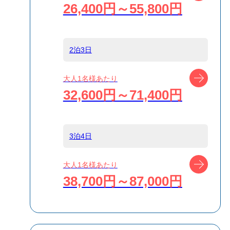
26,400円～55,800円
島
新島
2泊3日
宿泊名
ゲストハウス
ツアー
大人1名様あたり
IKETA
32,600円～71,400円
食事条件
食事なし
3泊4日
受付方式
リクエスト受付
ツアー
大人1名様あたり
商品対象
38,700円～87,000円