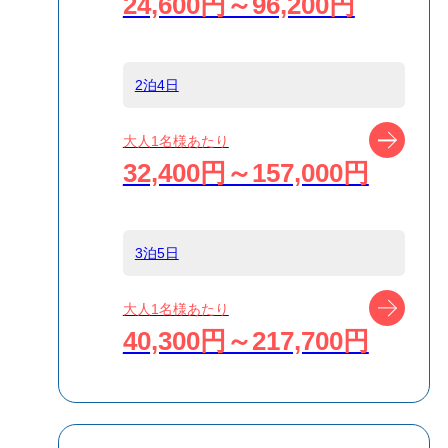
24,600円～96,200円
船
島
新島
2泊4日
ツアー
大人1名様あたり
宿泊名
ゲストハウス
32,400円～157,000円
IKETA
食事条件
食事なし
3泊5日
ツアー
大人1名様あたり
受付方式
リクエスト受付
40,300円～217,700円
商品対象