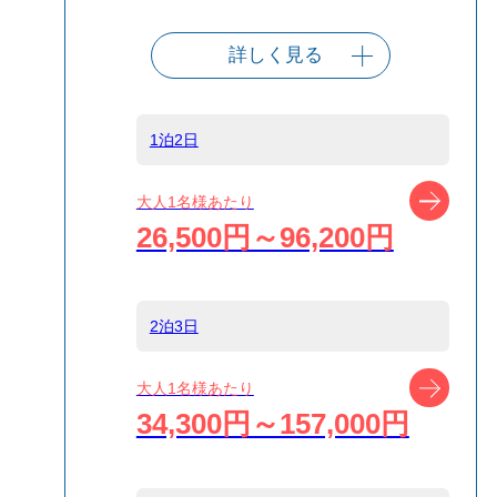
詳しく見る
出発港
東京（竹芝客船
ターミナル）
1泊2日
船タイプ
往路高速ジェッ
ツアー
大人1名様あたり
ト船/復路大型客
26,500円～96,200円
船
島
新島
2泊3日
ツアー
大人1名様あたり
宿泊名
ゲストハウス
34,300円～157,000円
IKETA