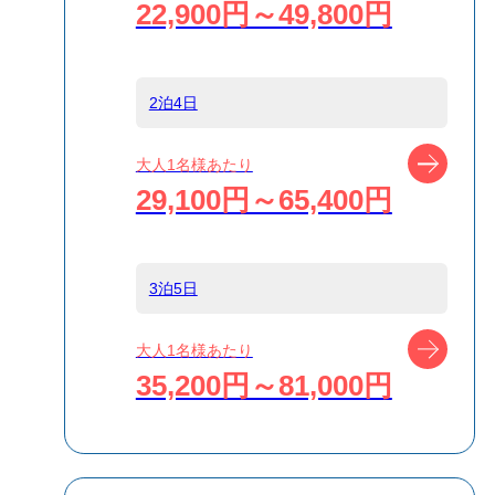
22,900円～49,800円
船
島
新島
2泊4日
ツアー
大人1名様あたり
宿泊名
ゲストハウス
29,100円～65,400円
IKETA
食事条件
食事なし
3泊5日
ツアー
大人1名様あたり
受付方式
リクエスト受付
35,200円～81,000円
商品対象