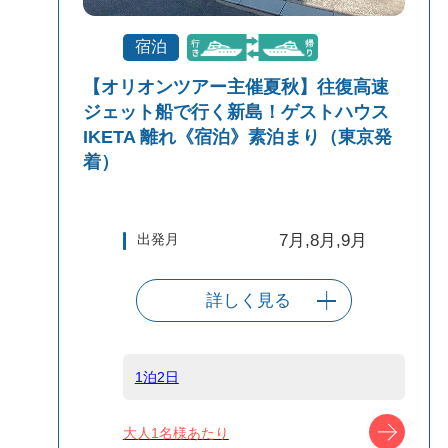
宿泊
【オリオンツアー主催夏秋】往復高速
ジェット船で行く新島！ゲストハウス
IKETA 離れ《宿泊》素泊まり（東京発
着）
出発月
7月,8月,9月
詳しく見る
出発港
東京（竹芝客船
ターミナル）
1泊2日
船タイプ
往復高速ジェッ
ツアー
大人1名様あたり
ト船