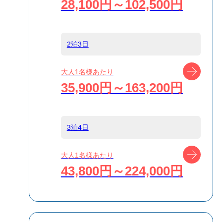
28,100円～102,500円
島
新島
2泊3日
宿泊名
ゲストハウス
ツアー
大人1名様あたり
IKETA
35,900円～163,200円
食事条件
食事なし
3泊4日
受付方式
リクエスト受付
ツアー
大人1名様あたり
商品対象
43,800円～224,000円