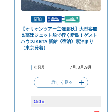
宿泊
【オリオンツアー主催夏秋】大型客船
＆高速ジェット船で行く新島！ゲスト
ハウスIKETA 新館《宿泊》素泊まり
（東京発着）
出発月
7月,8月,9月
詳しく見る
出発港
東京（竹芝客船
ターミナル）
1泊3日
船タイプ
往路大型客船/復