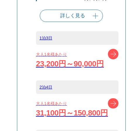
詳しく見る
出発港
東京（竹芝客船
ターミナル）
1泊3日
船タイプ
往復大型客船
ツアー
大人1名様あたり
23,200円～90,000円
島
新島
2泊4日
宿泊名
ゲストハウス
IKETA
ツアー
大人1名様あたり
31,100円～150,800円
食事条件
食事なし