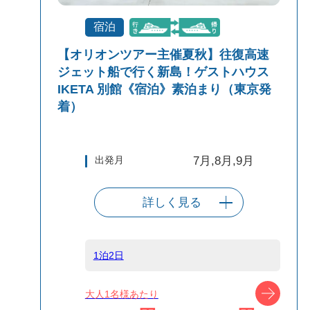
宿泊
【オリオンツアー主催夏秋】往復高速
ジェット船で行く新島！ゲストハウス
IKETA 別館《宿泊》素泊まり（東京発
着）
出発月
7月,8月,9月
詳しく見る
出発港
東京（竹芝客船
ターミナル）
1泊2日
船タイプ
往復高速ジェッ
ツアー
大人1名様あたり
ト船