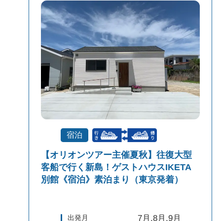
宿泊
【オリオンツアー主催夏秋】往復大型
客船で行く新島！ゲストハウスIKETA
別館《宿泊》素泊まり（東京発着）
出発月
7月,8月,9月