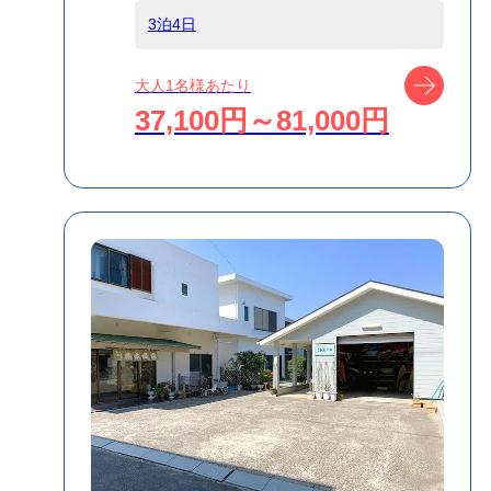
食事条件
食事なし
3泊4日
ツアー
大人1名様あたり
受付方式
リクエスト受付
37,100円～81,000円
商品対象