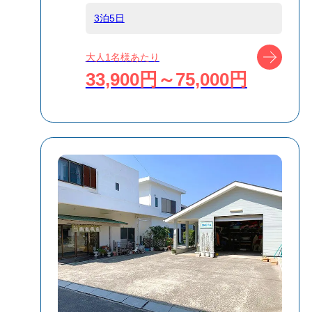
3泊5日
受付方式
リクエスト受付
商品対象
ツアー
大人1名様あたり
33,900円～75,000円