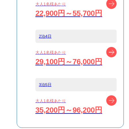
ツアー
大人1名様あたり
路高速ジェット
22,900円～55,700円
船
島
新島
2泊4日
ツアー
大人1名様あたり
宿泊名
ゲストハウス
29,100円～76,000円
IKETA
食事条件
食事なし
3泊5日
ツアー
大人1名様あたり
受付方式
リクエスト受付
35,200円～96,200円
商品対象