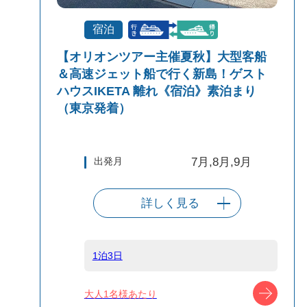
宿泊
【オリオンツアー主催夏秋】大型客船
＆高速ジェット船で行く新島！ゲスト
ハウスIKETA 離れ《宿泊》素泊まり
（東京発着）
出発月
7月,8月,9月
詳しく見る
出発港
東京（竹芝客船
ターミナル）
1泊3日
船タイプ
往路大型客船/復
ツアー
大人1名様あたり
路高速ジェット