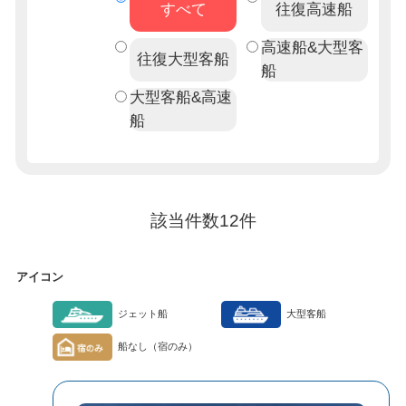
すべて
往復高速船
高速船&大型客
往復大型客船
船
大型客船&高速
船
該当件数
12
件
アイコン
ジェット船
大型客船
船なし（宿のみ）