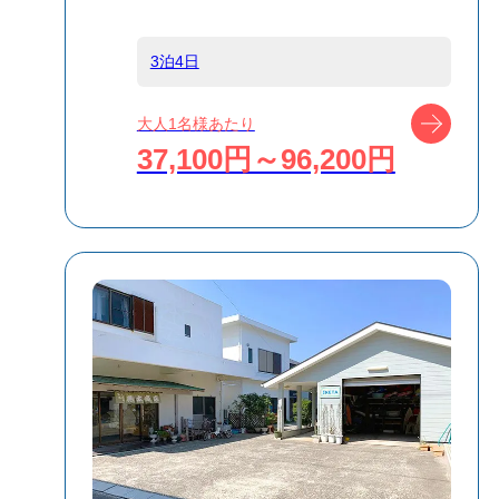
食事条件
食事なし
3泊4日
ツアー
大人1名様あたり
受付方式
リクエスト受付
37,100円～96,200円
商品対象