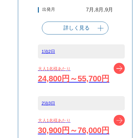
出発月
7月,8月,9月
詳しく見る
出発港
東京（竹芝客船
ターミナル）
1泊2日
船タイプ
往路高速ジェッ
ツアー
大人1名様あたり
ト船/復路大型客
24,800円～55,700円
船
島
新島
2泊3日
ツアー
大人1名様あたり
宿泊名
ゲストハウス
30,900円～76,000円
IKETA