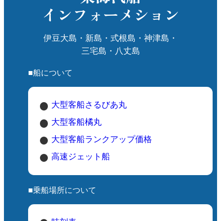
おすすめコース
インフォーメション
ル
お鉢めぐりコース：三原山頂口から火口を一周
ま
するコース。舗装されていて歩きやすく、初心
伊豆大島・新島・式根島・神津島・
者にもおすすめです。
三宅島・八丈島
裏砂漠コース：溶岩樹海や裏砂漠を通る自然豊
独
かなルート。荒涼とした景色が楽しめますが、
■船について
自
足元に注意が必要です。
間
服装・装備
大型客船さるびあ丸
滑りにくいトレッキングシューズや運動靴を用
大型客船橘丸
意しましょう。
大型客船ランクアップ価格
風が強いことが多いため、防風・防寒具も必須
です。
高速ジェット船
日差し対策（帽子・サングラス・日焼け止め）
も忘れずに。
■乗船場所について
水分は十分に持参し、こまめに補給してくださ
い。