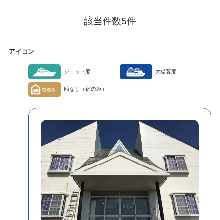
該当件数
5
件
アイコン
ジェット船
大型客船
船なし（宿のみ）