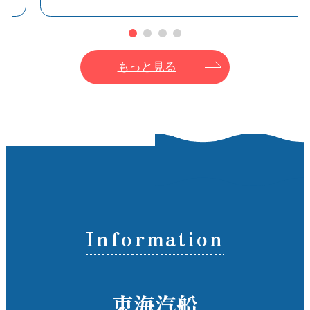
台や登山道が整っています。
山
定
🌋 自然と火山の歴史
ま
誕生と噴火：三原山は1777年～1778年（安永年
もっと見る
ス
間）の大噴火で誕生。
1986年噴火：近年の大噴火で島民が避難する事
園
態に。現在は噴火警戒区域があるものの、一部
の
観光は可能です。
カルデラ火口：直径約300m、深さ約200mの大
冬
カルデラが山頂にあり、活火山の迫力を感じら
風
れます。
火山地形：溶岩流や火山灰層、裏砂漠と呼ばれ
る溶岩原など、多彩な火山地形が広がっていま
Information
す。
防
分
🏔三原山トレッキングのポイント
東海汽船