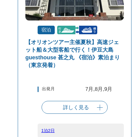
宿泊
【オリオンツアー主催夏秋】高速ジェ
ット船＆大型客船で行く！伊豆大島
guesthouse 甚之丸 《宿泊》素泊まり
（東京発着）
出発月
7月,8月,9月
詳しく見る
出発港
東京（竹芝客船
ターミナル）
1泊2日