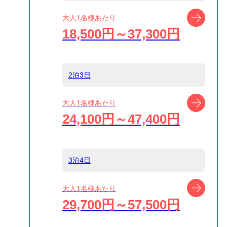
船タイプ
往路高速ジェッ
ツアー
大人1名様あたり
ト船/復路大型客
18,500円～37,300円
船
島
伊豆大島
2泊3日
ツアー
大人1名様あたり
宿泊名
guesthouse 甚之
24,100円～47,400円
丸
食事条件
食事なし
3泊4日
ツアー
大人1名様あたり
受付方式
リクエスト受付
29,700円～57,500円
商品対象