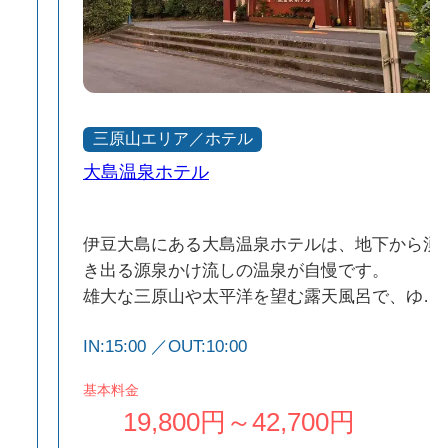
三原山エリア／ホテル
大島温泉ホテル
白
伊豆大島にある大島温泉ホテルは、地下から湧
。
き出る源泉かけ流しの温泉が自慢です。
椿
雄大な三原山や太平洋を望む露天風呂で、ゆっ
たりと癒しの時間をお過ごしいただけます。
IN:15:00 ／OUT:10:00
屋上の三原山テラスでは星空観賞も人気。自然
豊かな環境で、観光やアクティビティの拠点と
基本料金
しても便利な宿です。
19,800円～42,700円