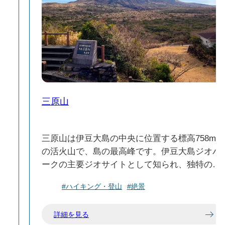
三原山
東
三原山は伊豆大島の中央に位置する標高758m
る
の活火山で、島の最高峰です。伊豆大島ジオパ
火
ークの主要ジオサイトとして知られ、独特の火
異
山景観を楽しめます。古くから地元の人々に
#ハイキング・登山
#絶景
を
「御神火様（ごじんかさま）」として信仰さ
れ、火山の神聖な存在としてあがめられてきま
詳細を見る
した。現在は観光地として整備され、火口展望