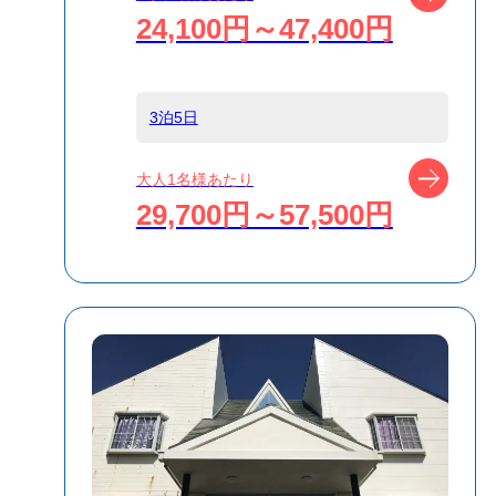
宿泊名
guesthouse 甚之
24,100円～47,400円
丸
食事条件
食事なし
3泊5日
ツアー
大人1名様あたり
受付方式
リクエスト受付
29,700円～57,500円
商品対象