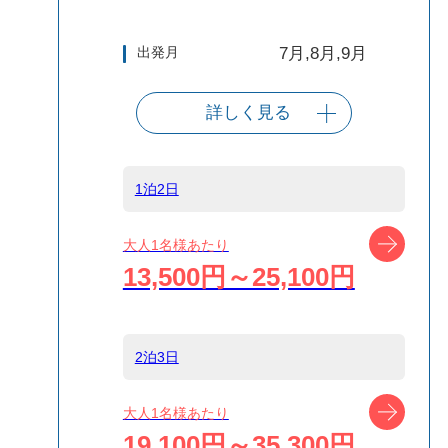
出発月
7月,8月,9月
詳しく見る
出発港
熱海港
1泊2日
船タイプ
往復高速ジェッ
ト船
ツアー
大人1名様あたり
13,500円～25,100円
島
伊豆大島
2泊3日
宿泊名
guesthouse 甚之
丸
ツアー
大人1名様あたり
19,100円～35,300円