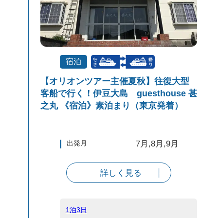
宿泊
【オリオンツアー主催夏秋】往復大型
客船で行く！伊豆大島 guesthouse 甚
之丸 《宿泊》素泊まり（東京発着）
出発月
7月,8月,9月
詳しく見る
出発港
東京（竹芝客船
ターミナル）
1泊3日