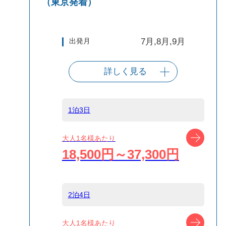
（東京発着）
出発月
7月,8月,9月
詳しく見る
出発港
東京（竹芝客船
ターミナル）
1泊3日
船タイプ
往路大型客船/復
ツアー
大人1名様あたり
路高速ジェット
18,500円～37,300円
船
島
伊豆大島
2泊4日
ツアー
大人1名様あたり