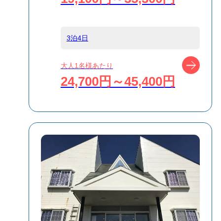
食事条件
食事なし
3泊4日
受付方式
リクエスト受付
商品対象
ツアー
大人1名様あたり
24,700円～45,400円