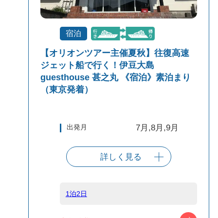
宿泊
【オリオンツアー主催夏秋】往復高速
ジェット船で行く！伊豆大島
guesthouse 甚之丸 《宿泊》素泊まり
（東京発着）
出発月
7月,8月,9月
詳しく見る
出発港
東京（竹芝客船
ターミナル）
1泊2日
船タイプ
往復高速ジェッ
ツアー