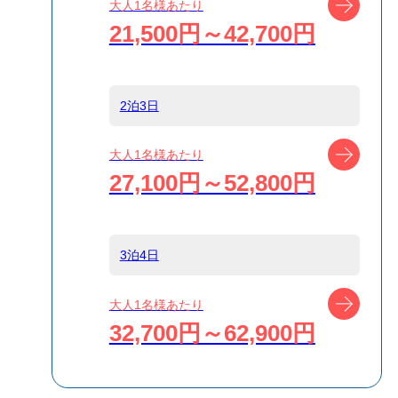
大人1名様あたり
ト船
21,500円～42,700円
島
伊豆大島
2泊3日
宿泊名
guesthouse 甚之
ツアー
大人1名様あたり
丸
27,100円～52,800円
食事条件
食事なし
3泊4日
受付方式
リクエスト受付
ツアー
大人1名様あたり
商品対象
32,700円～62,900円