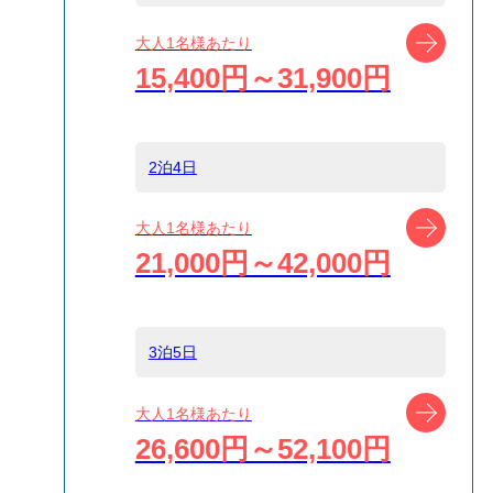
船タイプ
往復大型客船
ツアー
大人1名様あたり
15,400円～31,900円
島
伊豆大島
2泊4日
宿泊名
guesthouse 甚之
丸
ツアー
大人1名様あたり
21,000円～42,000円
食事条件
食事なし
3泊5日
受付方式
リクエスト受付
商品対象
ツアー
大人1名様あたり
26,600円～52,100円