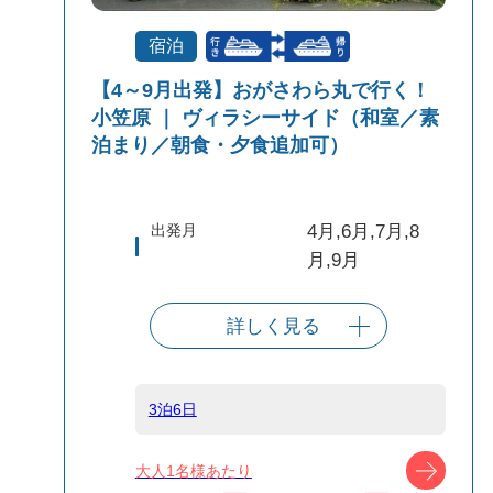
宿泊
【4～9月出発】おがさわら丸で行く！
小笠原 ｜ ヴィラシーサイド（和室／素
泊まり／朝食・夕食追加可）
出発月
4月,6月,7月,8
月,9月
詳しく見る
出発港
東京（竹芝客船
ターミナル）
3泊6日
船タイプ
往復大型客船
ツアー
大人1名様あたり