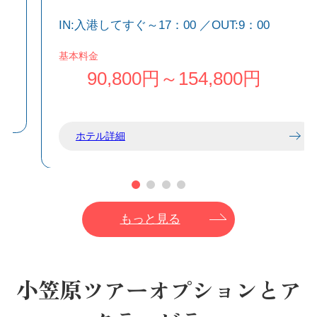
過
全室オーシャンビューのバルコニー付き客室か
IN:入港してすぐ～17：00 ／OUT:9：00
らは、美しい二見湾を一望できます。
替
キッチンや調理器具を備えており、お部屋で気
基本料金
ル
軽に料理を楽しめます。
90,800円～154,800円
ホテル詳細
もっと見る
小笠原ツアーオプションとア