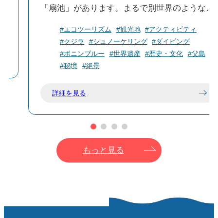
ワ
「扇池」があります。まるで別世界のような絶
い
景が広がっており、南島の人気スポットとして
#エコツーリズム
#観光地
#アクティビティ
知られています。
#クジラ
#シュノーケリング
#ダイビング
波の浸食による石灰岩の天然トンネルや、およ
#ボニンブルー
#世界遺産
#歴史・文化
#父島
そ1000年前に絶滅した「ヒロベソカタマイマ
#秘境
#絶景
イ」の半化石などを見ることができます。
詳細を見る
もっと見る