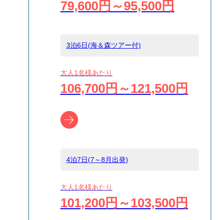
79,600円～95,500円
島
小笠原
3泊6日(海＆森ツアー付)
宿泊名
ヴィラシーサイ
ド
大人1名様あたり
106,700円～121,500円
食事条件
夕朝食付,朝食の
み,食事なし
ツアー詳細へ
受付方式
リクエスト受付
4泊7日(7～8月出発)
商品対象
大人1名様あたり
101,200円～103,500円