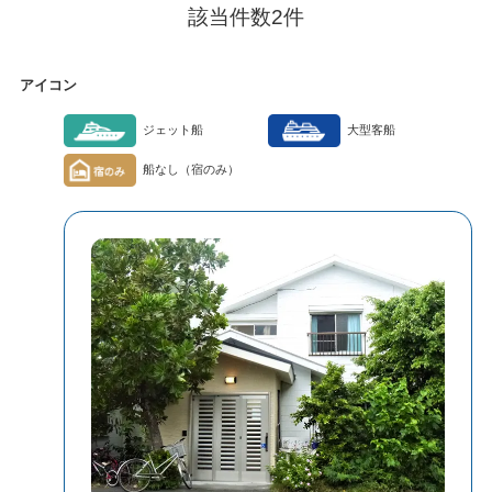
該当件数
2
件
アイコン
ジェット船
大型客船
船なし（宿のみ）