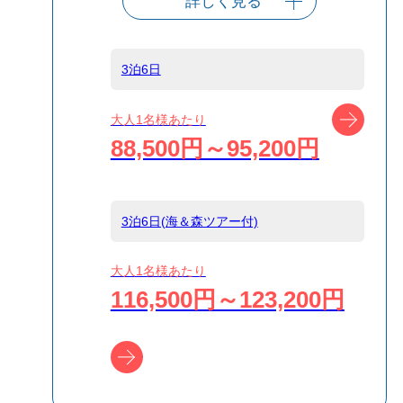
詳しく見る
出発港
東京（竹芝客船
ターミナル）
3泊6日
船タイプ
往復大型客船
ツアー
大人1名様あたり
88,500円～95,200円
島
小笠原
3泊6日(海＆森ツアー付)
宿泊名
ヴィラシーサイ
ド
大人1名様あたり
116,500円～123,200円
食事条件
1泊2食付,朝食の
み,食事なし
ツアー詳細へ