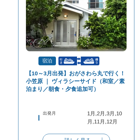
宿泊
【10～3月出発】おがさわら丸で行く！
小笠原 ｜ ヴィラシーサイド（和室／素
泊まり／朝食・夕食追加可）
出発月
1月,2月,3月,10
月,11月,12月