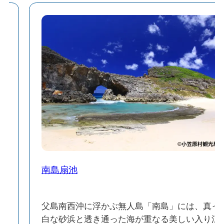
南島扇池
近
父島南西沖に浮かぶ無人島「南島」には、真っ
開
白な砂浜と透き通った海が重なる美しい入り江