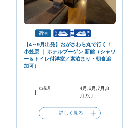
宿泊
【4～9月出発】おがさわら丸で行く！
小笠原 ｜ ホテルブーゲン 新館（シャワ
ー＆トイレ付洋室／素泊まり・朝食追
加可）
出発月
4月,6月,7月,8
月,9月
詳しく見る
出発港
東京（竹芝客船
ターミナル）