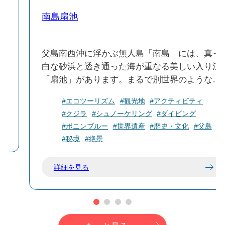
南島扇池
近
父島南西沖に浮かぶ無人島「南島」には、真っ
開
白な砂浜と透き通った海が重なる美しい入り江
ワ
「扇池」があります。まるで別世界のような絶
い
景が広がっており、南島の人気スポットとして
#エコツーリズム
#観光地
#アクティビティ
知られています。
#クジラ
#シュノーケリング
#ダイビング
波の浸食による石灰岩の天然トンネルや、およ
#ボニンブルー
#世界遺産
#歴史・文化
#父島
そ1000年前に絶滅した「ヒロベソカタマイマ
#秘境
#絶景
イ」の半化石などを見ることができます。
詳細を見る