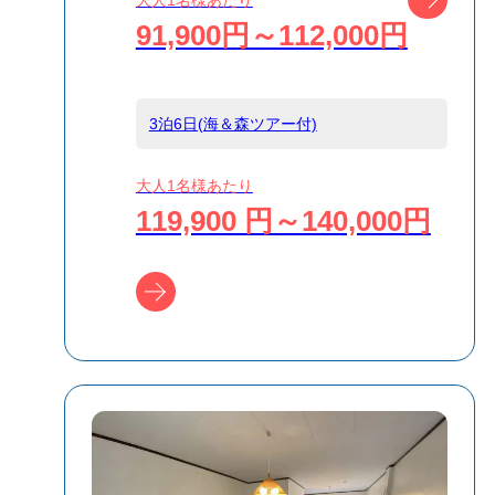
大人1名様あたり
91,900円～112,000円
島
小笠原
3泊6日(海＆森ツアー付)
宿泊名
ホテル ブーゲン
大人1名様あたり
119,900 円～140,000円
食事条件
朝食のみ,食事な
し
ツアー詳細へ
受付方式
リクエスト受付
商品対象