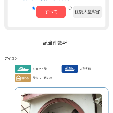
すべて
往復大型客船
該当件数
4
件
アイコン
ジェット船
大型客船
船なし（宿のみ）