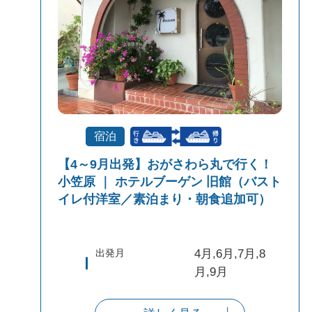
宿泊
【4～9月出発】おがさわら丸で行く！
小笠原 ｜ ホテルブーゲン 旧館（バスト
イレ付洋室／素泊まり・朝食追加可）
出発月
4月,6月,7月,8
月,9月