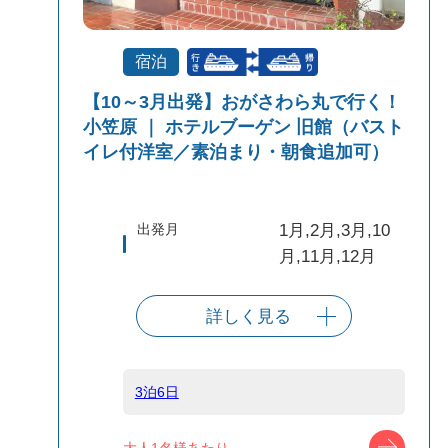
宿泊
【10～3月出発】おがさわら丸で行く！
小笠原 ｜ ホテルブーゲン 旧館（バスト
イレ付洋室／素泊まり・朝食追加可）
出発月
1月,2月,3月,10
月,11月,12月
詳しく見る
出発港
東京（竹芝客船
ターミナル）
3泊6日
船タイプ
往復大型客船
ツアー