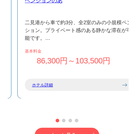
ペンションのあ
ー
二見港から車で約3分、全2室のみの小規模ペン
タ
ション。プライベート感のある静かな滞在が可
能です。
自然に囲まれた環境で、夜には星空など小笠原
基本料金
ア
らしい景観を身近に感じられます。
86,300円～103,500円
め
然
ホテル詳細