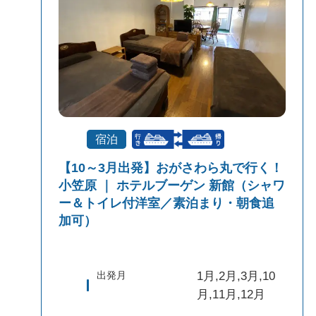
宿泊
【10～3月出発】おがさわら丸で行く！
小笠原 ｜ ホテルブーゲン 新館（シャワ
ー＆トイレ付洋室／素泊まり・朝食追
加可）
出発月
1月,2月,3月,10
月,11月,12月