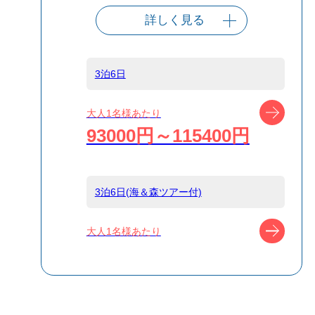
詳しく見る
出発港
東京（竹芝客船
ターミナル）
3泊6日
船タイプ
往復大型客船
ツアー
大人1名様あたり
93000円～115400円
島
小笠原
3泊6日(海＆森ツアー付)
宿泊名
ホテル ブーゲン
ツアー
大人1名様あたり
食事条件
朝食のみ,食事な
し