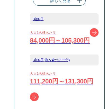
詳しく見る
出発港
東京（竹芝客船
ターミナル）
3泊6日
船タイプ
往復大型客船
ツアー
大人1名様あたり
84,000円～105,300円
島
小笠原
3泊6日(海＆森ツアー付)
宿泊名
ホテル ブーゲン
大人1名様あたり
111,200円～131,300円
食事条件
朝食のみ,食事な
し
ツアー詳細へ
受付方式
リクエスト受付