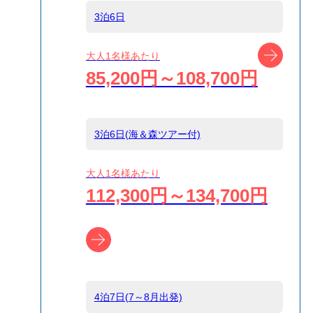
3泊6日
船タイプ
往復大型客船
ツアー
大人1名様あたり
85,200円～108,700円
島
小笠原
3泊6日(海＆森ツアー付)
宿泊名
ホテル ブーゲン
大人1名様あたり
112,300円～134,700円
食事条件
朝食のみ,食事な
し
ツアー詳細へ
受付方式
リクエスト受付
商品対象
4泊7日(7～8月出発)