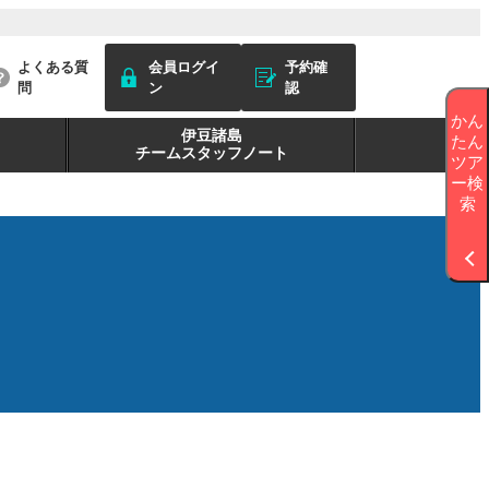
よくある質
会員ログイ
予約確
問
ン
認
かん
伊豆諸島
たん
チームスタッフノート
ツア
ー検
索