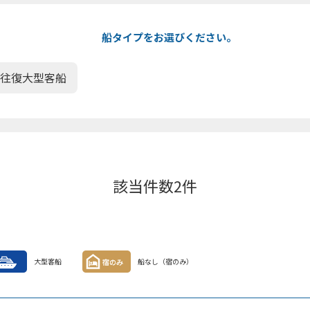
船タイプをお選びください。
往復大型客船
該当件数
2
件
大型客船
船なし（宿のみ）