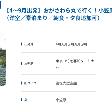
【4～9月出発】おがさわら丸で行く！小笠原
（洋室／素泊まり／朝食・夕食追加可）
4月,6月,7月,8月,9月
出発月
東京（竹芝客船ターミナ
出発港
ル）
往復大型客船
船タイプ
小笠原
島