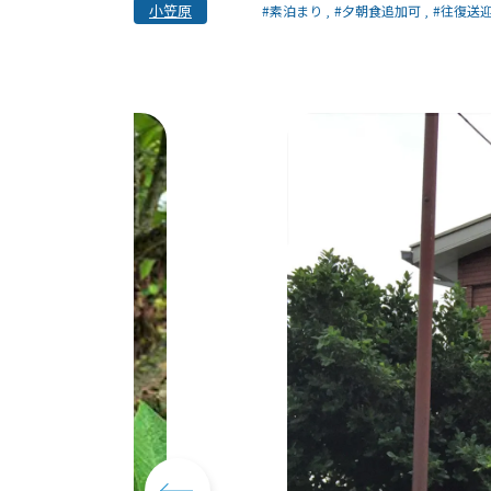
小笠原
#素泊まり
#夕朝食追加可
#往復送