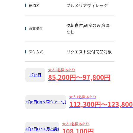
プルメリアヴィレッジ
宿泊名
夕朝食付,朝食のみ,食事
食事条件
なし
リクエスト受付商品対象
受付方式
大人1名様あたり
3泊6日
85,200円～97,800円
大人1名様あたり
3泊6日(海＆森ツアー付)
112,300円～123,80
大人1名様あたり
4泊7日(7～8月出発)
108,100円