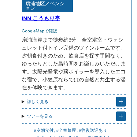
扇浦地区／ペンシ
ョン
INN こうもり亭
GoogleMapで確認
扇浦海岸まで徒歩約3分。全室浴室・ウォシ
ュレット付トイレ完備のツインルームです。
夕朝食付きのため、飲食店を探す手間なく、
ゆったりとした島時間をお楽しみいただけま
す。太陽光発電や薪ボイラーを導入したエコ
な宿で、小笠原ならではの自然と共生する滞
在を体験できます。
詳しく見る
ツアーを見る
#夕朝食付
#全室禁煙
#往復送迎あり