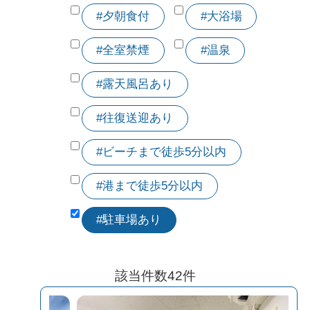
#夕朝食付
#大浴場
#全室禁煙
#温泉
#露天風呂あり
#往復送迎あり
#ビーチまで徒歩5分以内
#港まで徒歩5分以内
#駐車場あり
該当件数
42
件