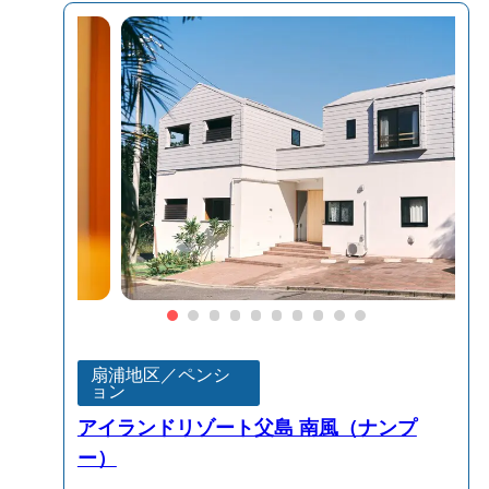
扇浦地区／ペンシ
ョン
アイランドリゾート父島 南風（ナンプ
ー）