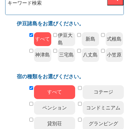
伊豆諸島をお選びください。
伊豆大
すべて
新島
式根島
島
神津島
三宅島
八丈島
小笠原
宿の種類をお選びください。
すべて
コテージ
ペンション
コンドミニアム
貸別荘
グランピング