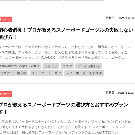
更新日：2025/11/13
How to
初心者必見！プロが教えるスノーボードゴーグルの失敗しない
選び方！
スノーボードは、ウェアだけでなくゴーグルもこだわりたいもの。初心者にとっては、レ
ンズの機能、フォルム、カラーなど、どんな基準で選ぶべきか迷ってしまうもの。そこ
で、スノーボードショップ「F.JANCK」でアクセサリー担当の黒石さんに、ゴーグル...
Snowboard Shop F.JANCK
ショップ
ウエア
プロから教わる
ビギナー・初心者
スノーボード ギア
スノーボーダーおすすめ
更新日：2025/11/13
How to
プロが教えるスノーボードブーツの選び方とおすすめブラン
ド！
今年の冬はスノーボードにチャレンジしたい。スノーボードとブーツ＆バインディングま
で揃えてうまく滑れるようになりたい！という方、必見です！ スノーボードショップ、
F.JANCK様に、初心者向けスノーブーツ＆バインディングの正しい選び方につい...