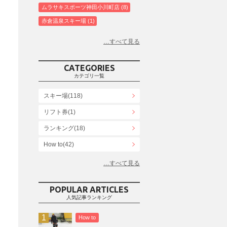
ムラサキスポーツ神田小川町店
8
赤倉温泉スキー場
1
白馬コルチナスキー場
3
爺ガ岳スキー場
2
鹿島槍スキー場ファミリーパーク
2
CATEGORIES
斑尾高原スキー場
4
カテゴリ一覧
白馬さのさかスキー場
3
スキー場(118)
白馬八方尾根スキー場
4
リフト券(1)
エイブル白馬五竜＆Hakuba47
6
ランキング(18)
白馬乗鞍温泉スキー場
4
Snowboard Shop F.JANCK
How to(42)
15
ウイングヒルズ白鳥リゾート
1
お役立ち情報(61)
上越国際スキー場
1
その他(21)
戸狩温泉スキー場
2
POPULAR ARTICLES
人気記事ランキング
Hakuba47
1
つがいけマウンテンリゾート
5
How to
舞子スノーリゾート
1