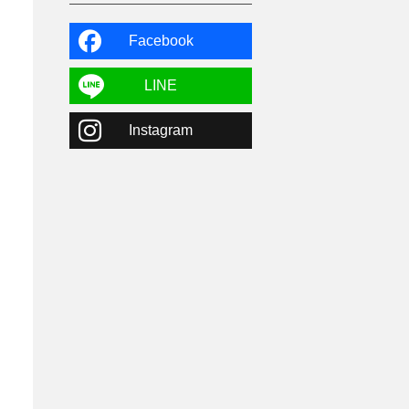
よませ温泉
3
X-JAM高井富士
3
北志賀小丸山
2
Facebook
ゴールデンウィーク
1
春スキー
3
栃木県
7
LINE
マイカー派
8
学生＆卒業旅行
5
Instagram
JSBA
10
竜王スキーパーク
17
斑尾高原
6
現地レポート
61
ショップ
29
ウエア
28
プロから教わる
51
ビギナー・初心者
105
スノーボード ギア
31
スキー場・ゲレンデ情報
116
キッズ・ファミリー
31
日帰り
34
新幹線
8
スノーボーダーおすすめ
90
スキーヤーおすすめ
42
パウダースノー
29