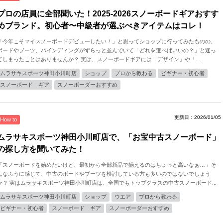
プロの店員に全部聞いた！2025-2026スノーボードギアおすす
めブランド。初心者〜中級者が選ぶべきアイテムはコレ！
「今年こそマイスノーボードデビューしたい！」と思ってショップに行ってみたものの、
ボードやブーツ、バインディングがずらっと並んでいて「どれを選べばいいの？」と迷っ
てしまったことはありませんか？ 実は、スノーボードギアには「デザイン」や「...
ムラサキスポーツ神田小川町店
ショップ
プロから教わる
ビギナー・初心者
スノーボード ギア
スノーボーダーおすすめ
更新日：2026/01/05
How to
ムラサキスポーツ神田小川町店で、「お宝中古スノーボード」
の探し方を聞いてみた！
「スノーボードを始めたいけど、最初から全部新品で揃えるのはちょっと高いなぁ…」そ
んなふうに感じて、中古のボードやブーツを検討している方も多いのではないでしょう
か？ 実はムラサキスポーツ神田小川町店は、全国でもトップクラスの中古スノーボード...
ムラサキスポーツ神田小川町店
ショップ
ウエア
プロから教わる
ビギナー・初心者
スノーボード ギア
スノーボーダーおすすめ