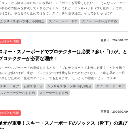
「リフトから降りる時に転ぶのが怖い…」「ボードも可愛くしたい！」 そんなスノーボー
ド初心者の悩みを解決してくれるアイテム、それが「デッキパッド（滑り止め）」です。
実はこれ、単なる滑り止めではなく、スノボを10倍快適に、そしておしゃれにす...
ムラサキスポーツ神田小川町店
スノーボード ギア
スノーボーダーおすすめ
更新日：2026/01/22
お役立ち情報
スキー・スノーボードでプロテクターは必要？多い「けが」と
プロテクターが必要な理由！
スキーやスノーボードの準備をするとき、「プロテクターって本当に必要？」と迷う初心
者の方は多いはず。実は、プロテクターは怪我を防ぐためだけでなく、上達を早めて一日
中楽しむための「魔法のアイテム」でもあります。 せっかくの雪山デビューでスキー...
スキー ギア
石井スポーツ
ムラサキスポーツ神田小川町店
スノーボード ギア
スノーボーダーおすすめ
スキーヤーおすすめ
更新日：2026/02/09
お役立ち情報
足元が重要！スキー・スノーボードのソックス（靴下）の選び