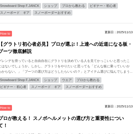
Snowboard Shop F.JANCK
ショップ
プロから教わる
ビギナー・初心者
スノーボード ギア
スノーボーダーおすすめ
更新日：2025/11/13
How to
【グラトリ初心者必見】プロが選ぶ！上達への近道になる板・
ブーツ徹底解説
ゲレンデを滑っていると自由自在にグラトリを決めている人を見てかっこいいと思ったこ
とはないでしょうか。しかし、グラトリをやりたいと思っても「どんな板に乗っていいか
わからない。」「ブーツの選び方はどうしたらいいの？」とアイテム選びに悩んでしまう...
Snowboard Shop F.JANCK
ショップ
ウエア
プロから教わる
ビギナー・初心者
スノーボード ギア
スノーボーダーおすすめ
更新日：2025/11/13
How to
プロが教える！ スノボヘルメットの選び方と重要性につい
て！