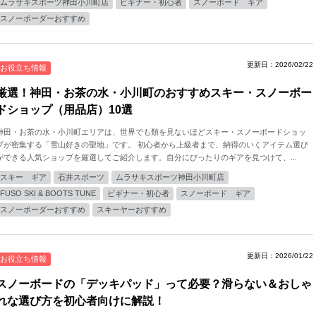
ムラサキスポーツ神田小川町店
ビギナー・初心者
スノーボード ギア
スノーボーダーおすすめ
更新日：2026/02/22
お役立ち情報
厳選！神田・お茶の水・小川町のおすすめスキー・スノーボー
ドショップ（用品店）10選
神田・お茶の水・小川町エリアは、世界でも類を見ないほどスキー・スノーボードショッ
プが密集する「雪山好きの聖地」です。 初心者から上級者まで、納得のいくアイテム選び
ができる人気ショップを厳選してご紹介します。自分にぴったりのギアを見つけて、...
スキー ギア
石井スポーツ
ムラサキスポーツ神田小川町店
FUSO SKI & BOOTS TUNE
ビギナー・初心者
スノーボード ギア
スノーボーダーおすすめ
スキーヤーおすすめ
更新日：2026/01/22
お役立ち情報
スノーボードの「デッキパッド」って必要？滑らない＆おしゃ
れな選び方を初心者向けに解説！