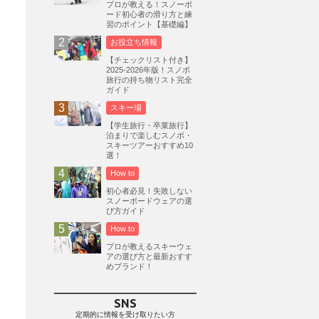
プロが教える！スノーボ
ード初心者の滑り方と練
志賀高原
3
習のポイント【基礎編】
軽井沢プリンスホテルスキー場
1
お役立ち情報
白馬岩岳スノーフィールド
9
【チェックリスト付き】
2025-2026年版！スノボ
エイブル白馬五竜
5
旅行の持ち物リスト完全
ガイド
群馬みなかみほうだいぎスキー場
1
スキー場
ハンターマウンテン塩原
2
【学生旅行・卒業旅行】
グランスノー奥伊吹
1
泊まりで楽しむスノボ・
スキーツアーおすすめ10
川場スキー場
3
関東
5
選！
FUSO SKI & BOOTS TUNE
7
How to
SAJ
4
株式会社アルペン
初心者必見！失敗しない
4
スノーボードウェアの選
北海道
1
札幌
1
滋賀県
2
び方ガイド
How to
キャンペーン
5
全国旅行支援
1
プロが教えるスキーウェ
長野
16
朝発日帰り
8
アの選び方と最新おすす
めブランド！
初すべり
8
夏のアウトドア
2
ハイキング
1
入笠山
1
SNS
温泉
2
JRSKI
2
定期的に情報を受け取りたい方