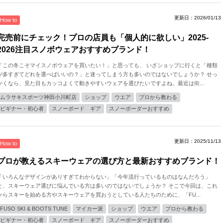
更新日：2026/01/13
How to
完売前にチェック！プロの店員も「個人的に欲しい」2025-
2026注目スノボウェアおすすめブランド！
「この冬こそマイスノボウェアを買いたい！」と思っても、 いざショップに行くと「種類
が多すぎてどれを選べばいいの？」と迷ってしまう方も多いのではないでしょうか？ せっ
かくなら、見た目もカッコよくて動きやすいウェアを選びたいですよね。最近は街...
ムラサキスポーツ神田小川町店
ショップ
ウエア
プロから教わる
ビギナー・初心者
スノーボード ギア
スノーボーダーおすすめ
更新日：2025/11/13
How to
プロが教えるスキーウェアの選び方と最新おすすめブランド！
「いろんなデザインがありすぎてわからない」「今年流行っているものはなんだろう」
と、スキーウェア選びに悩んでいる方は多いのではないでしょうか？ そこで今回は、これ
からスキーを始める方やスキーウェアを買おうとしている人たちのために、「FU...
FUSO SKI & BOOTS TUNE
マイカー派
ショップ
ウエア
プロから教わる
ビギナー・初心者
スノーボード ギア
スノーボーダーおすすめ