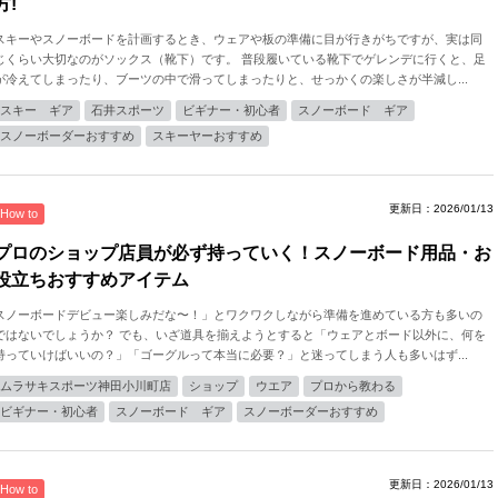
方!
スキーやスノーボードを計画するとき、ウェアや板の準備に目が行きがちですが、実は同
じくらい大切なのがソックス（靴下）です。 普段履いている靴下でゲレンデに行くと、足
が冷えてしまったり、ブーツの中で滑ってしまったりと、せっかくの楽しさが半減し...
スキー ギア
石井スポーツ
ビギナー・初心者
スノーボード ギア
スノーボーダーおすすめ
スキーヤーおすすめ
更新日：2026/01/13
How to
プロのショップ店員が必ず持っていく！スノーボード用品・お
役立ちおすすめアイテム
スノーボードデビュー楽しみだな〜！」とワクワクしながら準備を進めている方も多いの
ではないでしょうか？ でも、いざ道具を揃えようとすると「ウェアとボード以外に、何を
持っていけばいいの？」「ゴーグルって本当に必要？」と迷ってしまう人も多いはず...
ムラサキスポーツ神田小川町店
ショップ
ウエア
プロから教わる
ビギナー・初心者
スノーボード ギア
スノーボーダーおすすめ
更新日：2026/01/13
How to