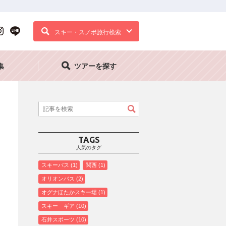
スキー・スノボ旅行検索
集
ツアーを探す
TAGS
人気のタグ
スキーバス
1
関西
1
オリオンバス
2
オグナほたかスキー場
1
スキー ギア
10
石井スポーツ
10