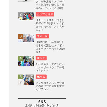
プロが教える！スノーボ
ード初心者の滑り方と練
志賀高原
3
習のポイント【基礎編】
軽井沢プリンスホテルスキー場
1
お役立ち情報
白馬岩岳スノーフィールド
9
【チェックリスト付き】
2025-2026年版！スノボ
エイブル白馬五竜
5
旅行の持ち物リスト完全
ガイド
群馬みなかみほうだいぎスキー場
1
スキー場
ハンターマウンテン塩原
2
【学生旅行・卒業旅行】
グランスノー奥伊吹
1
泊まりで楽しむスノボ・
スキーツアーおすすめ10
川場スキー場
3
関東
5
選！
FUSO SKI & BOOTS TUNE
7
How to
SAJ
4
株式会社アルペン
初心者必見！失敗しない
4
スノーボードウェアの選
北海道
1
札幌
1
滋賀県
2
び方ガイド
How to
キャンペーン
5
全国旅行支援
1
プロが教えるスキーウェ
長野
16
朝発日帰り
8
アの選び方と最新おすす
めブランド！
初すべり
8
夏のアウトドア
2
ハイキング
1
入笠山
1
SNS
温泉
2
JRSKI
2
定期的に情報を受け取りたい方