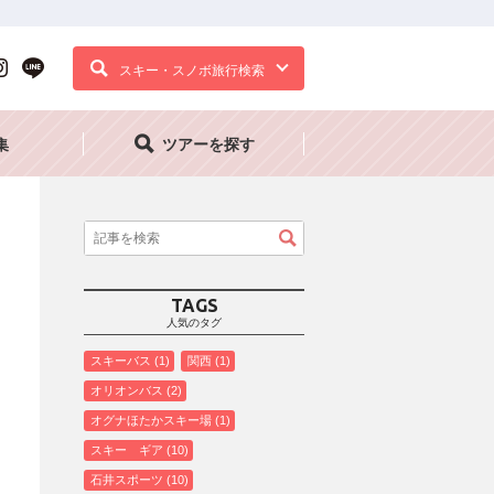
スキー・スノボ旅行検索
集
ツアーを探す
TAGS
人気のタグ
スキーバス
1
関西
1
オリオンバス
2
オグナほたかスキー場
1
スキー ギア
10
石井スポーツ
10