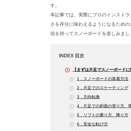
す。
本記事では、実際にプロのインストラ
さを存分に味わえるようになるための
信を持ってスノーボードを楽しみまし
INDEX 目次
【まずは片足でスノーボードに
1，スノーボードの装着方法
2，片足でのスケーティング
3，方向転換
4，片足での斜面の登り方、
5，リフトの乗り方、降り方
6，安全な転び方