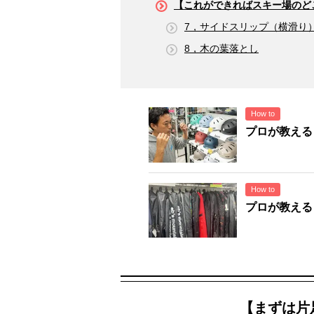
【これができればスキー場のど
7，サイドスリップ（横滑り
8，木の葉落とし
How to
プロが教える
How to
プロが教える
【まずは片