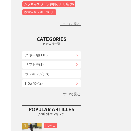
ムラサキスポーツ神田小川町店
8
赤倉温泉スキー場
1
白馬コルチナスキー場
3
爺ガ岳スキー場
2
鹿島槍スキー場ファミリーパーク
2
CATEGORIES
斑尾高原スキー場
4
カテゴリ一覧
白馬さのさかスキー場
3
スキー場(118)
白馬八方尾根スキー場
4
リフト券(1)
エイブル白馬五竜＆Hakuba47
6
ランキング(18)
白馬乗鞍温泉スキー場
4
Snowboard Shop F.JANCK
How to(42)
15
ウイングヒルズ白鳥リゾート
1
お役立ち情報(61)
上越国際スキー場
1
その他(21)
戸狩温泉スキー場
2
POPULAR ARTICLES
人気記事ランキング
Hakuba47
1
つがいけマウンテンリゾート
5
How to
舞子スノーリゾート
1