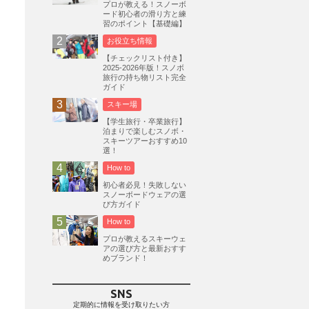
プロが教える！スノーボ
ード初心者の滑り方と練
志賀高原
3
習のポイント【基礎編】
軽井沢プリンスホテルスキー場
1
お役立ち情報
白馬岩岳スノーフィールド
9
【チェックリスト付き】
2025-2026年版！スノボ
エイブル白馬五竜
5
旅行の持ち物リスト完全
ガイド
群馬みなかみほうだいぎスキー場
1
スキー場
ハンターマウンテン塩原
2
【学生旅行・卒業旅行】
グランスノー奥伊吹
1
泊まりで楽しむスノボ・
スキーツアーおすすめ10
川場スキー場
3
関東
5
選！
FUSO SKI & BOOTS TUNE
7
How to
SAJ
4
株式会社アルペン
初心者必見！失敗しない
4
スノーボードウェアの選
北海道
1
札幌
1
滋賀県
2
び方ガイド
How to
キャンペーン
5
全国旅行支援
1
プロが教えるスキーウェ
長野
16
朝発日帰り
8
アの選び方と最新おすす
めブランド！
初すべり
8
夏のアウトドア
2
ハイキング
1
入笠山
1
SNS
温泉
2
JRSKI
2
定期的に情報を受け取りたい方