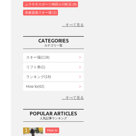
ムラサキスポーツ神田小川町店
8
赤倉温泉スキー場
1
白馬コルチナスキー場
3
爺ガ岳スキー場
2
鹿島槍スキー場ファミリーパーク
2
CATEGORIES
斑尾高原スキー場
4
カテゴリ一覧
白馬さのさかスキー場
3
スキー場(118)
白馬八方尾根スキー場
4
リフト券(1)
エイブル白馬五竜＆Hakuba47
6
ランキング(18)
白馬乗鞍温泉スキー場
4
Snowboard Shop F.JANCK
How to(42)
15
ウイングヒルズ白鳥リゾート
1
お役立ち情報(61)
上越国際スキー場
1
その他(21)
戸狩温泉スキー場
2
POPULAR ARTICLES
人気記事ランキング
Hakuba47
1
つがいけマウンテンリゾート
5
How to
舞子スノーリゾート
1