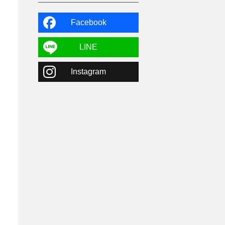
よませ温泉
3
X-JAM高井富士
3
北志賀小丸山
2
Facebook
ゴールデンウィーク
1
春スキー
3
栃木県
7
LINE
マイカー派
8
学生＆卒業旅行
5
Instagram
JSBA
10
竜王スキーパーク
17
斑尾高原
6
現地レポート
61
ショップ
29
ウエア
28
プロから教わる
51
ビギナー・初心者
105
スノーボード ギア
31
スキー場・ゲレンデ情報
116
キッズ・ファミリー
31
日帰り
34
新幹線
8
スノーボーダーおすすめ
90
スキーヤーおすすめ
42
パウダースノー
29