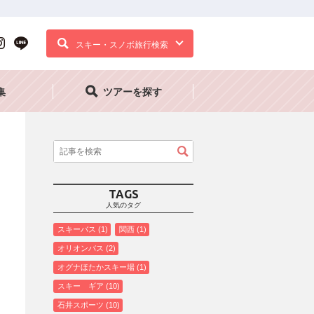
スキー・スノボ旅行検索
集
ツアーを探す
TAGS
人気のタグ
スキーバス
1
関西
1
オリオンバス
2
オグナほたかスキー場
1
スキー ギア
10
石井スポーツ
10