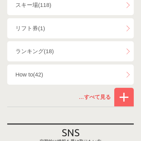
スキー場(118)
白馬八方尾根スキー場
4
リフト券(1)
エイブル白馬五竜＆Hakuba47
6
ランキング(18)
白馬乗鞍温泉スキー場
4
How to(42)
Snowboard Shop F.JANCK
15
お役立ち情報(61)
ウイングヒルズ白鳥リゾート
1
その他(21)
上越国際スキー場
1
戸狩温泉スキー場
2
SNS