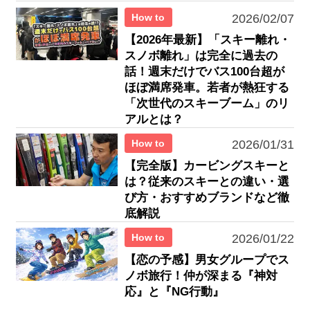
How to
2026/02/07
【2026年最新】「スキー離れ・
スノボ離れ」は完全に過去の
話！週末だけでバス100台超が
ほぼ満席発車。若者が熱狂する
「次世代のスキーブーム」のリ
アルとは？
How to
2026/01/31
【完全版】カービングスキーと
は？従来のスキーとの違い・選
び方・おすすめブランドなど徹
底解説
How to
2026/01/22
【恋の予感】男女グループでス
ノボ旅行！仲が深まる『神対
応』と『NG行動』