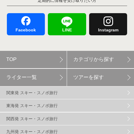
定期的に情報を受け取りたい方
Hakuba47
1
つがいけマウンテンリゾート
5
舞子スノーリゾート
1
志賀高原
3
Facebook
LINE
Instagram
軽井沢プリンスホテルスキー場
1
TOP
カテゴリから探す
白馬岩岳スノーフィールド
9
ライター一覧
ツアーを探す
エイブル白馬五竜
5
関東発 スキー・スノボ旅行
群馬みなかみほうだいぎスキー場
1
東海発 スキー・スノボ旅行
関西発 スキー・スノボ旅行
ハンターマウンテン塩原
2
九州発 スキー・スノボ旅行