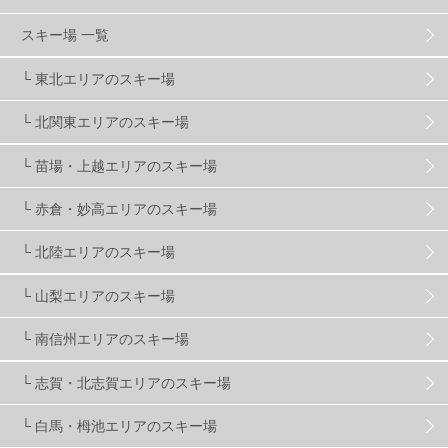
グランスノー奥伊吹
1
川場スキー場
3
スキー場 一覧
└ 東北エリアのスキー場
関東
5
FUSO SKI & BOOTS TUNE
7
SAJ
4
└ 北関東エリアのスキー場
株式会社アルペン
4
北海道
1
札幌
1
└ 苗場・上越エリアのスキー場
└ 赤倉・妙高エリアのスキー場
滋賀県
2
キャンペーン
5
全国旅行支援
1
└ 北陸エリアのスキー場
長野
16
朝発日帰り
8
初すべり
8
└ 山梨エリアのスキー場
└ 南信州エリアのスキー場
夏のアウトドア
2
ハイキング
1
入笠山
1
└ 志賀・北志賀エリアのスキー場
温泉
2
JRSKI
2
よませ温泉
3
└ 白馬・栂池エリアのスキー場