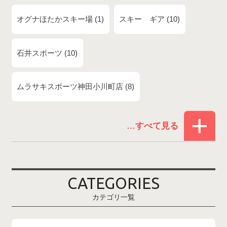
オグナほたかスキー場
1
スキー ギア
10
石井スポーツ
10
ムラサキスポーツ神田小川町店
8
赤倉温泉スキー場
1
白馬コルチナスキー場
3
爺ガ岳スキー場
2
CATEGORIES
鹿島槍スキー場ファミリーパーク
2
カテゴリ一覧
斑尾高原スキー場
4
白馬さのさかスキー場
3