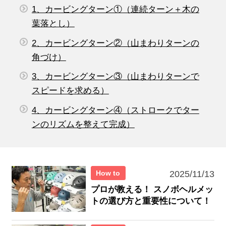
1、カービングターン①（連続ターン＋木の
葉落とし）
2、カービングターン②（山まわりターンの
角づけ）
3、カービングターン③（山まわりターンで
スピードを求める）
4、カービングターン④（ストロークでター
ンのリズムを整えて完成）
How to
2025/11/13
プロが教える！ スノボヘルメッ
トの選び方と重要性について！