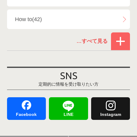
白馬乗鞍温泉スキー場
4
How to(42)
Snowboard Shop F.JANCK
15
お役立ち情報(61)
ウイングヒルズ白鳥リゾート
1
その他(21)
上越国際スキー場
1
戸狩温泉スキー場
2
SNS
定期的に情報を受け取りたい方
Hakuba47
1
つがいけマウンテンリゾート
5
舞子スノーリゾート
1
志賀高原
3
Facebook
LINE
Instagram
軽井沢プリンスホテルスキー場
1