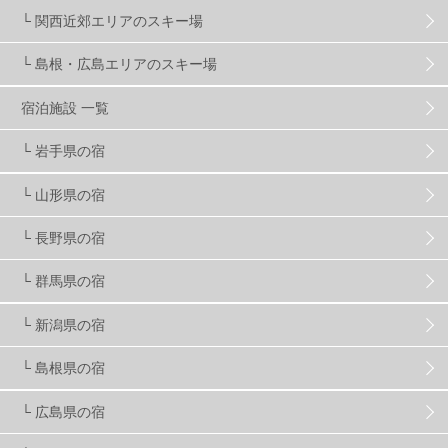
マイカー派
8
学生＆卒業旅行
5
JSBA
10
└ 関西近郊エリアのスキー場
└ 島根・広島エリアのスキー場
竜王スキーパーク
17
斑尾高原
6
宿泊施設 一覧
現地レポート
61
ショップ
29
ウエア
28
└ 岩手県の宿
└ 山形県の宿
プロから教わる
51
ビギナー・初心者
105
└ 長野県の宿
スノーボード ギア
31
└ 群馬県の宿
└ 新潟県の宿
スキー場・ゲレンデ情報
116
└ 島根県の宿
キッズ・ファミリー
31
日帰り
34
新幹線
8
└ 広島県の宿