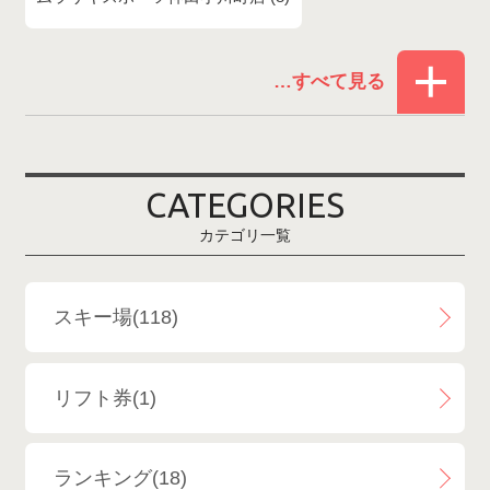
赤倉温泉スキー場
1
白馬コルチナスキー場
3
爺ガ岳スキー場
2
CATEGORIES
鹿島槍スキー場ファミリーパーク
2
カテゴリ一覧
斑尾高原スキー場
4
白馬さのさかスキー場
3
スキー場(118)
白馬八方尾根スキー場
4
リフト券(1)
エイブル白馬五竜＆Hakuba47
6
ランキング(18)