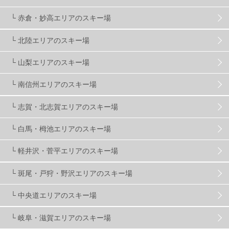
└ 赤倉・妙高エリアのスキー場
滋賀県
2
キャンペーン
5
全国旅行支援
1
└ 北陸エリアのスキー場
長野
16
朝発日帰り
8
初すべり
8
└ 山梨エリアのスキー場
└ 南信州エリアのスキー場
夏のアウトドア
2
ハイキング
1
入笠山
1
└ 志賀・北志賀エリアのスキー場
温泉
2
JRSKI
2
よませ温泉
3
└ 白馬・栂池エリアのスキー場
└ 軽井沢・菅平エリアのスキー場
X-JAM高井富士
3
北志賀小丸山
2
└ 斑尾・戸狩・野沢エリアのスキー場
ゴールデンウィーク
1
春スキー
3
栃木県
7
└ 中央道エリアのスキー場
└ 岐阜・滋賀エリアのスキー場