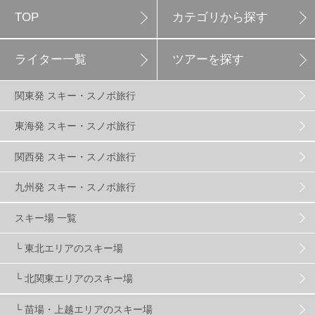
TOP
カテゴリから探す
白馬岩岳スノーフィールド
9
ライター一覧
ツアーを探す
エイブル白馬五竜
5
関東発 スキー・スノボ旅行
群馬みなかみほうだいぎスキー場
1
東海発 スキー・スノボ旅行
関西発 スキー・スノボ旅行
ハンターマウンテン塩原
2
九州発 スキー・スノボ旅行
グランスノー奥伊吹
1
川場スキー場
3
スキー場 一覧
└ 東北エリアのスキー場
関東
5
FUSO SKI & BOOTS TUNE
7
SAJ
4
└ 北関東エリアのスキー場
株式会社アルペン
4
北海道
1
札幌
1
└ 苗場・上越エリアのスキー場