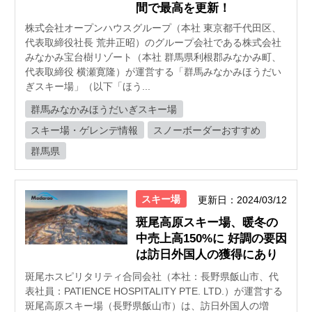
間で最高を更新！
株式会社オープンハウスグループ（本社 東京都千代田区、
代表取締役社長 荒井正昭）のグループ会社である株式会社
みなかみ宝台樹リゾート（本社 群馬県利根郡みなかみ町、
代表取締役 横瀬寛隆）が運営する「群馬みなかみほうだい
ぎスキー場」（以下「ほう...
群馬みなかみほうだいぎスキー場
スキー場・ゲレンデ情報
スノーボーダーおすすめ
群馬県
スキー場
更新日：2024/03/12
斑尾高原スキー場、暖冬の
中売上高150%に 好調の要因
は訪日外国人の獲得にあり
斑尾ホスピリタリティ合同会社（本社：⻑野県飯⼭市、代
表社員：PATIENCE HOSPITALITY PTE. LTD.）が運営する
斑尾⾼原スキー場（⻑野県飯⼭市）は、訪日外国人の増