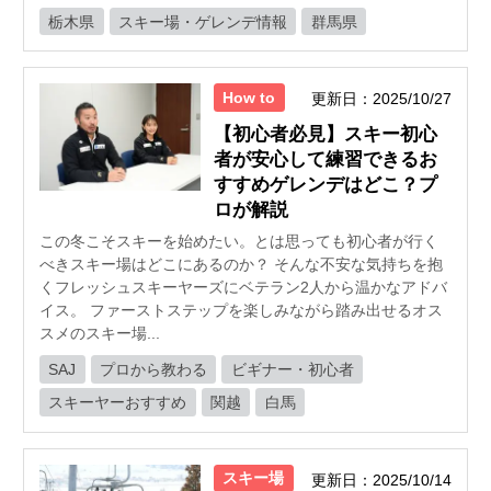
栃木県
スキー場・ゲレンデ情報
群馬県
How to
更新日：2025/10/27
【初心者必見】スキー初心
者が安心して練習できるお
すすめゲレンデはどこ？プ
ロが解説
この冬こそスキーを始めたい。とは思っても初心者が行く
べきスキー場はどこにあるのか？ そんな不安な気持ちを抱
くフレッシュスキーヤーズにベテラン2人から温かなアドバ
イス。 ファーストステップを楽しみながら踏み出せるオス
スメのスキー場...
SAJ
プロから教わる
ビギナー・初心者
スキーヤーおすすめ
関越
白馬
スキー場
更新日：2025/10/14