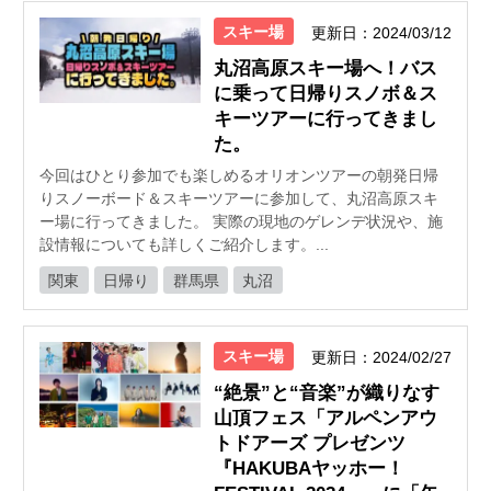
スキー場
更新日：2024/03/12
丸沼高原スキー場へ！バス
に乗って日帰りスノボ＆ス
キーツアーに行ってきまし
た。
今回はひとり参加でも楽しめるオリオンツアーの朝発日帰
りスノーボード＆スキーツアーに参加して、丸沼高原スキ
ー場に行ってきました。 実際の現地のゲレンデ状況や、施
設情報についても詳しくご紹介します。...
関東
日帰り
群馬県
丸沼
スキー場
更新日：2024/02/27
“絶景”と“音楽”が織りなす
山頂フェス「アルペンアウ
トドアーズ プレゼンツ
『HAKUBAヤッホー！