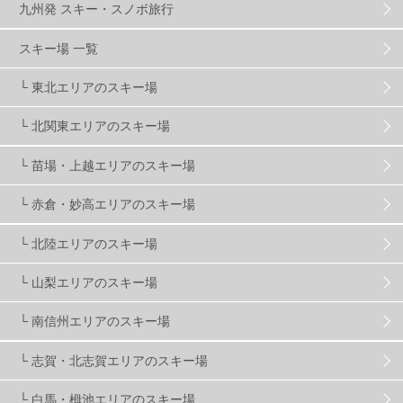
九州発 スキー・スノボ旅行
グランスノー奥伊吹
1
川場スキー場
3
スキー場 一覧
└ 東北エリアのスキー場
関東
5
FUSO SKI & BOOTS TUNE
7
SAJ
4
└ 北関東エリアのスキー場
株式会社アルペン
4
北海道
1
札幌
1
└ 苗場・上越エリアのスキー場
└ 赤倉・妙高エリアのスキー場
滋賀県
2
キャンペーン
5
全国旅行支援
1
└ 北陸エリアのスキー場
長野
16
朝発日帰り
8
初すべり
8
└ 山梨エリアのスキー場
└ 南信州エリアのスキー場
夏のアウトドア
2
ハイキング
1
入笠山
1
└ 志賀・北志賀エリアのスキー場
温泉
2
JRSKI
2
よませ温泉
3
└ 白馬・栂池エリアのスキー場