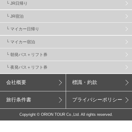
└ JR日帰り
上信越
7
関越
5
白馬
51
志賀
4
└ JR宿泊
軽井沢
6
湯沢
4
舞子
4
水上
3
└ マイカー日帰り
└ マイカー宿泊
苗場
2
丸沼
5
たんばら
6
└ 朝発バス＋リフト券
└ 夜発バス＋リフト券
会社概要
標識・約款
旅行条件書
プライバシーポリシー
Copyright © ORION TOUR Co.,Ltd. All rights reserved.