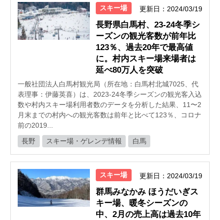
スキー場
更新日：2024/03/19
長野県白馬村、23-24冬季シ
ーズンの観光客数が前年比
123％、過去20年で最高値
に。村内スキー場来場者は
延べ80万人を突破
一般社団法人白馬村観光局（所在地：白馬村北城7025、代
表理事：伊藤英喜）は、2023-24冬季シーズンの観光客入込
数や村内スキー場利用者数のデータを分析した結果、11〜2
月末までの村内への観光客数は前年と比べて123％、コロナ
前の2019...
長野
スキー場・ゲレンデ情報
白馬
スキー場
更新日：2024/03/19
群馬みなかみ ほうだいぎス
キー場、暖冬シーズンの
中、2月の売上高は過去10年