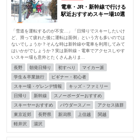
電車・JR・新幹線で行ける
駅近おすすめスキー場10選
「雪道を運転するのが不安…」「日帰りでスキーしたいけ
ど、滑って疲れた後に運転は面倒」という方も多いのでは
ないでしょうか？そんな時は新幹線や電車を利用してみて
はいかがでしょうか？実は新幹線・電車でアクセスしやす
いスキー場も意外とたくさんありま...
長野
朝発日帰り
初すべり
マイカー派
学生＆卒業旅行
ビギナー・初心者
スキー場・ゲレンデ情報
キッズ・ファミリー
日帰り
新幹線
スノーボーダーおすすめ
スキーヤーおすすめ
パウダースノー
アクセス抜群
東京近郊
長野県
新潟県
上信越
関越
軽井沢
湯沢