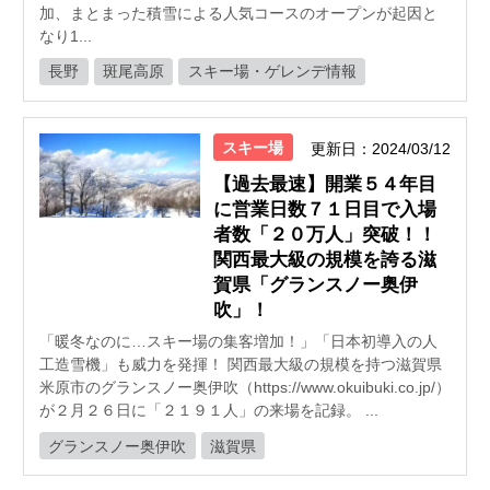
加、まとまった積雪による人気コースのオープンが起因と
なり1...
長野
斑尾高原
スキー場・ゲレンデ情報
スキー場
更新日：2024/03/12
【過去最速】開業５４年目
に営業日数７１日目で入場
者数「２０万人」突破！！
関西最大級の規模を誇る滋
賀県「グランスノー奥伊
吹」！
「暖冬なのに…スキー場の集客増加！」「日本初導入の人
工造雪機」も威力を発揮！ 関西最大級の規模を持つ滋賀県
米原市のグランスノー奥伊吹（https://www.okuibuki.co.jp/）
が２月２６日に「２１９１人」の来場を記録。 ...
グランスノー奥伊吹
滋賀県