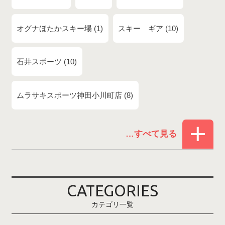
オグナほたかスキー場
1
スキー ギア
10
石井スポーツ
10
ムラサキスポーツ神田小川町店
8
赤倉温泉スキー場
1
白馬コルチナスキー場
3
爺ガ岳スキー場
2
CATEGORIES
鹿島槍スキー場ファミリーパーク
2
カテゴリ一覧