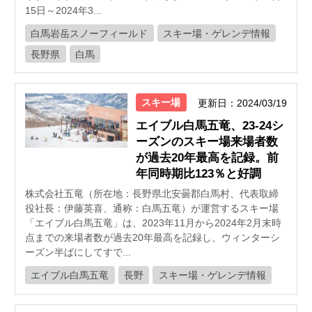
15日～2024年3...
白馬岩岳スノーフィールド
スキー場・ゲレンデ情報
長野県
白馬
スキー場
更新日：2024/03/19
エイブル白馬五竜、23-24シ
ーズンのスキー場来場者数
が過去20年最高を記録。前
年同時期比123％と好調
株式会社五竜（所在地：長野県北安曇郡白馬村、代表取締
役社長：伊藤英喜、通称：白馬五竜）が運営するスキー場
「エイブル白馬五竜」は、2023年11月から2024年2月末時
点までの来場者数が過去20年最高を記録し、ウィンターシ
ーズン半ばにしてすで...
エイブル白馬五竜
長野
スキー場・ゲレンデ情報