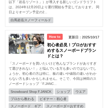
以下「岩岳リゾート」）が導入する新しいゴンドラリフト
は、2024年12月20日より運行開始を予定しております。 同
日よりオープン予定の2...
白馬岩岳スノーフィールド
How to
更新日：2025/10/17
初心者必見！プロがおすす
めするスノーボードブラン
ドとは？
「スノーボードを買いたいけど色んなブランドがありすぎ
て選びきれない！」と悩んでいる方も多いのではないでし
ょうか。初心者の方は特に、板の違いや値段の違いがわか
らない方も多いかもしれません。そこで、今回は神田のス
ノーボードショップ「F.JANC...
Snowboard Shop F.JANCK
ショップ
ウエア
プロから教わる
ビギナー・初心者
スノーボード ギア
スノーボーダーおすすめ