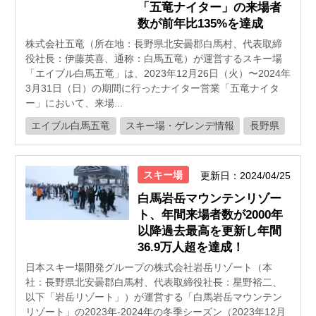
「五竜ナイター」の来場者
数が前年比135%を達成
株式会社五竜（所在地：長野県北安曇郡白馬村、代表取締
役社長：伊藤英喜、通称：白馬五竜）が運営するスキー場
「エイブル白馬五竜」は、2023年12月26日（火）〜2024年
3月31日（日）の期間に行ったナイター営業「五竜ナイタ
ー」において、来場...
エイブル白馬五竜
スキー場・ゲレンデ情報
長野県
スキー場
更新日：2024/04/25
白馬岩岳マウンテンリゾー
ト、年間来場者数が2000年
以降過去最高を更新し年間
36.9万人超を達成！
日本スキー場開発グループの株式会社岩岳リゾート（本
社：⻑野県北安曇郡白馬村、代表取締役社⻑：星野裕二、
以下「岩岳リゾート」）が運営する「⽩⾺岩岳マウンテン
リゾート」の2023年-2024年の冬季シーズン（2023年12月