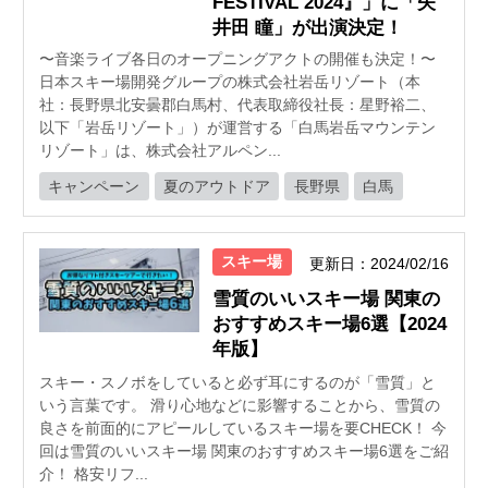
FESTIVAL 2024』」に「矢
井田 瞳」が出演決定！
〜音楽ライブ各日のオープニングアクトの開催も決定！〜
日本スキー場開発グループの株式会社岩岳リゾート（本
社：⻑野県北安曇郡白馬村、代表取締役社⻑：星野裕二、
以下「岩岳リゾート」）が運営する「⽩⾺岩岳マウンテン
リゾート」は、株式会社アルペン...
キャンペーン
夏のアウトドア
長野県
白馬
スキー場
更新日：2024/02/16
雪質のいいスキー場 関東の
おすすめスキー場6選【2024
年版】
スキー・スノボをしていると必ず耳にするのが「雪質」と
いう言葉です。 滑り心地などに影響することから、雪質の
良さを前面的にアピールしているスキー場を要CHECK！ 今
回は雪質のいいスキー場 関東のおすすめスキー場6選をご紹
介！ 格安リフ...