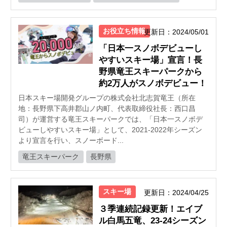
お役立ち情報
更新日：2024/05/01
「日本一スノボデビューし
やすいスキー場」宣言！長
野県竜王スキーパークから
約2万人がスノボデビュー！
日本スキー場開発グループの株式会社北志賀竜王（所在
地：長野県下高井郡山ノ内町、代表取締役社長：西口昌
司）が運営する竜王スキーパークでは、「日本一スノボデ
ビューしやすいスキー場」として、2021‐2022年シーズン
より宣言を行い、スノーボード...
竜王スキーパーク
長野県
スキー場
更新日：2024/04/25
３季連続記録更新！エイブ
ル白馬五竜、23-24シーズン