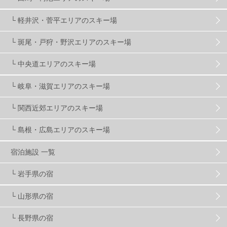
└ 軽井沢・菅平エリアのスキー場
X-JAM高井富士
3
北志賀小丸山
2
└ 斑尾・戸狩・野沢エリアのスキー場
ゴールデンウィーク
1
春スキー
3
栃木県
7
└ 中央道エリアのスキー場
└ 岐阜・滋賀エリアのスキー場
マイカー派
8
学生＆卒業旅行
5
JSBA
10
└ 関西近郊エリアのスキー場
└ 島根・広島エリアのスキー場
竜王スキーパーク
17
斑尾高原
6
宿泊施設 一覧
現地レポート
61
ショップ
29
ウエア
28
└ 岩手県の宿
└ 山形県の宿
プロから教わる
51
ビギナー・初心者
105
└ 長野県の宿