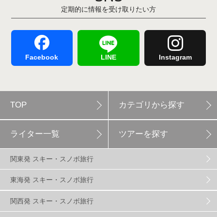
定期的に情報を受け取りたい方
Hakuba47
1
つがいけマウンテンリゾート
5
舞子スノーリゾート
1
志賀高原
3
Facebook
LINE
Instagram
軽井沢プリンスホテルスキー場
1
TOP
カテゴリから探す
白馬岩岳スノーフィールド
9
ライター一覧
ツアーを探す
エイブル白馬五竜
5
関東発 スキー・スノボ旅行
群馬みなかみほうだいぎスキー場
1
東海発 スキー・スノボ旅行
関西発 スキー・スノボ旅行
ハンターマウンテン塩原
2