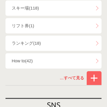
斑尾高原スキー場
4
白馬さのさかスキー場
3
スキー場(118)
白馬八方尾根スキー場
4
リフト券(1)
エイブル白馬五竜＆Hakuba47
6
ランキング(18)
白馬乗鞍温泉スキー場
4
How to(42)
Snowboard Shop F.JANCK
15
お役立ち情報(61)
ウイングヒルズ白鳥リゾート
1
その他(21)
上越国際スキー場
1
戸狩温泉スキー場
2
SNS