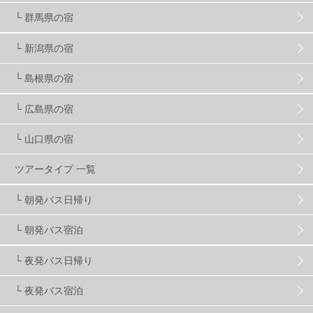
スノーボード ギア
31
└ 群馬県の宿
└ 新潟県の宿
スキー場・ゲレンデ情報
116
└ 島根県の宿
キッズ・ファミリー
31
日帰り
34
新幹線
8
└ 広島県の宿
└ 山口県の宿
スノーボーダーおすすめ
90
ツアータイプ 一覧
スキーヤーおすすめ
42
パウダースノー
29
└ 朝発バス日帰り
└ 朝発バス宿泊
アクセス抜群
25
東京近郊
11
長野県
78
└ 夜発バス日帰り
新潟県
16
群馬県
17
山梨県
4
└ 夜発バス宿泊