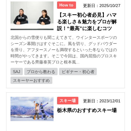
How to
更新日：2025/10/27
【スキー初心者必見】ハマ
る楽しさ＆魅力をプロが解
説！“最高”に楽しむコツ
北国からの雪便りも聞こえてきて、ウインタースポーツの
シーズン幕開けはすぐそこに。風を切り、グッドパウダー
を滑り、アフタースノーも満喫するといった冬ならではの
時間がやってきます。そこで今回は、国内屈指のプロスキ
ーヤーである齊藤泰英プロと根本風...
SAJ
プロから教わる
ビギナー・初心者
スキーヤーおすすめ
スキー場
更新日：2023/12/01
栃木県のおすすめスキー場