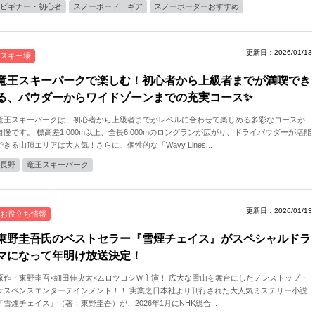
ビギナー・初心者
スノーボード ギア
スノーボーダーおすすめ
更新日：2026/01/13
スキー場
竜王スキーパークで楽しむ！初心者から上級者までが満喫でき
る、パウダーからワイドゾーンまでの充実コース✨
竜王スキーパークは、初心者から上級者までがレベルに合わせて楽しめる多彩なコースが
自慢です。 標高差1,000m以上、全長6,000mのロングランが広がり、ドライパウダーが堪能
できる山頂エリアは大人気！さらに、個性的な「Wavy Lines...
長野
竜王スキーパーク
更新日：2026/01/13
お役立ち情報
東野圭吾氏のベストセラー『雪煙チェイス』がスペシャルドラ
マになって年明け放送決定！
原作・東野圭吾×細田佳央太×ムロツヨシＷ主演！ 広大な雪山を舞台にしたノンストップ・
サスペンスエンターテインメント！！ 実業之日本社より刊行された大人気ミステリー小説
『雪煙チェイス』（著：東野圭吾）が、2026年1月にNHK総合...