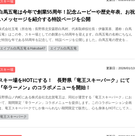
スキー場
白馬五竜は今年で創業55周年！記念ムービーや歴史年表、お祝
いメッセージを紹介する特設ページを公開
株式会社五竜（所在地：長野県北安曇郡白馬村、代表取締役社長：伊藤英喜、通称：白馬
五竜）はこの冬、スキー場としての創業から55周年を迎えます。白馬五竜の名称にちなん
だ特別な年である55周年を記念して、特設ページを公開しました。白馬五竜の歴史を...
エイブル白馬五竜＆Hakuba47
エイブル白馬五竜
更新日：2026/01/13
スキー場
スキー場をHOTにする！ 長野県「竜王スキーパーク」にて
『辛ラーメン』のコラボメニューを開始！
長野県山ノ内町にある株式会社北志賀竜王は、同社が運営する「竜王スキーパーク」にお
いて、期間限定「辛ラーメン」コラボメニューを提供します。このコラボレーション企画
は、竜王スキーパークでしか食べられない期間限定で販売し、心も身体もHOTにしてス...
竜王スキーパーク