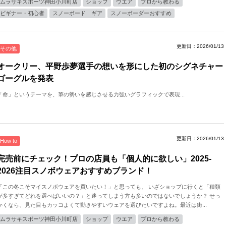
ムラサキスポーツ神田小川町店
ショップ
ウエア
プロから教わる
ビギナー・初心者
スノーボード ギア
スノーボーダーおすすめ
更新日：2026/01/13
その他
オークリー、平野歩夢選手の想いを形にした初のシグネチャー
ゴーグルを発表
「命」というテーマを、筆の勢いを感じさせる力強いグラフィックで表現...
更新日：2026/01/13
How to
完売前にチェック！プロの店員も「個人的に欲しい」2025-
2026注目スノボウェアおすすめブランド！
「この冬こそマイスノボウェアを買いたい！」と思っても、 いざショップに行くと「種類
が多すぎてどれを選べばいいの？」と迷ってしまう方も多いのではないでしょうか？ せっ
かくなら、見た目もカッコよくて動きやすいウェアを選びたいですよね。最近は街...
ムラサキスポーツ神田小川町店
ショップ
ウエア
プロから教わる