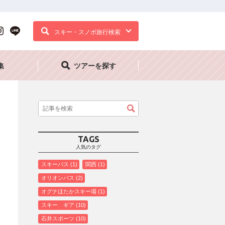
スキー・スノボ旅行検索
集
ツアーを探す
TAGS
人気のタグ
スキーバス
1
関西
1
オリオンバス
2
オグナほたかスキー場
1
スキー ギア
10
石井スポーツ
10