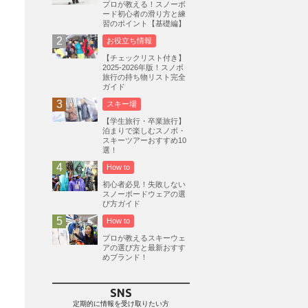
プロが教える！スノーボ
ード初心者の滑り方と練
志賀高原
3
習のポイント【基礎編】
軽井沢プリンスホテルスキー場
1
お役立ち情報
白馬岩岳スノーフィールド
9
【チェックリスト付き】
2025-2026年版！スノボ
エイブル白馬五竜
5
旅行の持ち物リスト完全
ガイド
群馬みなかみほうだいぎスキー場
1
スキー場
ハンターマウンテン塩原
2
【学生旅行・卒業旅行】
グランスノー奥伊吹
1
泊まりで楽しむスノボ・
スキーツアーおすすめ10
川場スキー場
3
関東
5
選！
FUSO SKI & BOOTS TUNE
7
How to
SAJ
4
株式会社アルペン
初心者必見！失敗しない
4
スノーボードウェアの選
北海道
1
札幌
1
滋賀県
2
び方ガイド
How to
キャンペーン
5
全国旅行支援
1
プロが教えるスキーウェ
長野
16
朝発日帰り
8
アの選び方と最新おすす
めブランド！
初すべり
8
夏のアウトドア
2
ハイキング
1
入笠山
1
SNS
温泉
2
JRSKI
2
定期的に情報を受け取りたい方