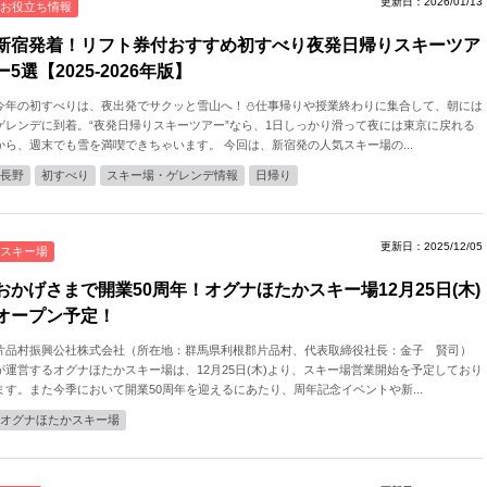
更新日：2026/01/13
お役立ち情報
新宿発着！リフト券付おすすめ初すべり夜発日帰りスキーツア
ー5選【2025-2026年版】
今年の初すべりは、夜出発でサクッと雪山へ！⛄️仕事帰りや授業終わりに集合して、朝には
ゲレンデに到着。“夜発日帰りスキーツアー”なら、1日しっかり滑って夜には東京に戻れる
から、週末でも雪を満喫できちゃいます。 今回は、新宿発の人気スキー場の...
長野
初すべり
スキー場・ゲレンデ情報
日帰り
更新日：2025/12/05
スキー場
おかげさまで開業50周年！オグナほたかスキー場12月25日(木)
オープン予定！
片品村振興公社株式会社（所在地：群馬県利根郡片品村、代表取締役社長：金子 賢司）
が運営するオグナほたかスキー場は、12月25日(木)より、スキー場営業開始を予定しており
ます。また今季において開業50周年を迎えるにあたり、周年記念イベントや新...
オグナほたかスキー場