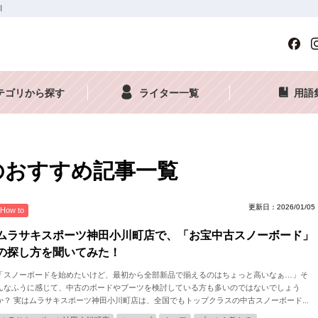
I
テゴリから探す
ライター一覧
用語
長のおすすめ記事一覧
更新日：2026/01/05
How to
ムラサキスポーツ神田小川町店で、「お宝中古スノーボード」
の探し方を聞いてみた！
「スノーボードを始めたいけど、最初から全部新品で揃えるのはちょっと高いなぁ…」そ
んなふうに感じて、中古のボードやブーツを検討している方も多いのではないでしょう
か？ 実はムラサキスポーツ神田小川町店は、全国でもトップクラスの中古スノーボード...