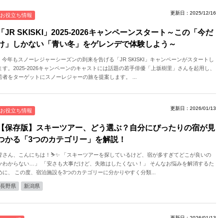
更新日：2025/12/16
お役立ち情報
「JR SKISKI」2025‐2026キャンペーンスタート～この「今だ
け」しかない「青い冬」をゲレンデで体験しよう～
○ 今年もスノーレジャーシーズンの到来を告げる「JR SKISKI」キャンペーンがスタートし
ます。2025-2026キャンペーンのキャストには話題の若手俳優「上坂樹里」さんを起用し、
若者をターゲットにスノーレジャーの旅を提案します。 ...
更新日：2026/01/13
お役立ち情報
【保存版】スキーツアー、どう選ぶ？自分にぴったりの宿が見
つかる「3つのカテゴリー」を解説！
皆さん、こんにちは！⛷️✨ 「スキーツアーを探しているけど、宿が多すぎてどこが良いの
かわからない…」 「安さも大事だけど、失敗はしたくない！」 そんなお悩みを解消するた
めに、 この度、宿泊施設を3つのカテゴリーに分かりやすく分類...
長野県
新潟県
更新日：2026/01/13