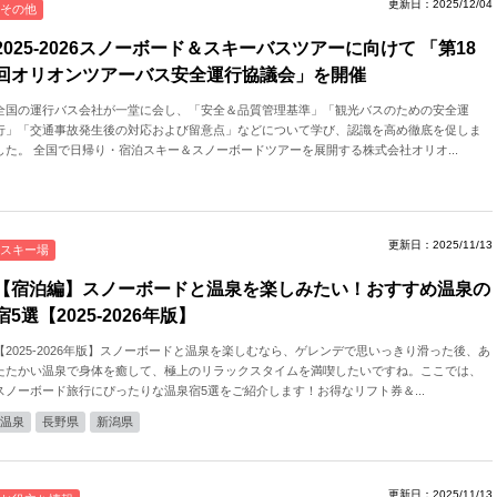
更新日：2025/12/04
その他
2025-2026スノーボード＆スキーバスツアーに向けて 「第18
回オリオンツアーバス安全運行協議会」を開催
全国の運行バス会社が一堂に会し、「安全＆品質管理基準」「観光バスのための安全運
行」「交通事故発生後の対応および留意点」などについて学び、認識を高め徹底を促しま
した。 全国で日帰り・宿泊スキー＆スノーボードツアーを展開する株式会社オリオ...
更新日：2025/11/13
スキー場
【宿泊編】スノーボードと温泉を楽しみたい！おすすめ温泉の
宿5選【2025-2026年版】
【2025-2026年版】スノーボードと温泉を楽しむなら、ゲレンデで思いっきり滑った後、あ
たたかい温泉で身体を癒して、極上のリラックスタイムを満喫したいですね。ここでは、
スノーボード旅行にぴったりな温泉宿5選をご紹介します！お得なリフト券＆...
温泉
長野県
新潟県
更新日：2025/11/13