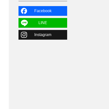
よませ温泉
3
X-JAM高井富士
3
北志賀小丸山
2
Facebook
ゴールデンウィーク
1
春スキー
3
栃木県
7
LINE
マイカー派
8
学生＆卒業旅行
5
Instagram
JSBA
10
竜王スキーパーク
17
斑尾高原
6
現地レポート
61
ショップ
29
ウエア
28
プロから教わる
51
ビギナー・初心者
105
スノーボード ギア
31
スキー場・ゲレンデ情報
116
キッズ・ファミリー
31
日帰り
34
新幹線
8
スノーボーダーおすすめ
90
スキーヤーおすすめ
42
パウダースノー
29