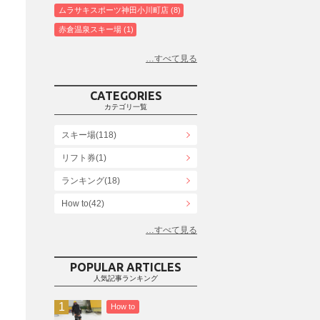
ムラサキスポーツ神田小川町店
8
赤倉温泉スキー場
1
白馬コルチナスキー場
3
爺ガ岳スキー場
2
鹿島槍スキー場ファミリーパーク
2
CATEGORIES
斑尾高原スキー場
4
カテゴリ一覧
白馬さのさかスキー場
3
スキー場(118)
白馬八方尾根スキー場
4
リフト券(1)
エイブル白馬五竜＆Hakuba47
6
ランキング(18)
白馬乗鞍温泉スキー場
4
Snowboard Shop F.JANCK
How to(42)
15
ウイングヒルズ白鳥リゾート
1
お役立ち情報(61)
上越国際スキー場
1
その他(21)
戸狩温泉スキー場
2
POPULAR ARTICLES
人気記事ランキング
Hakuba47
1
つがいけマウンテンリゾート
5
How to
舞子スノーリゾート
1