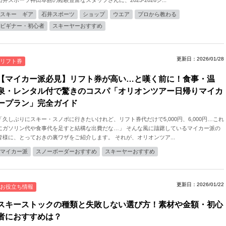
石井スポーツ神田本館の経験豊富なスタッフさんに、2025-2026シ...
スキー ギア
石井スポーツ
ショップ
ウエア
プロから教わる
ビギナー・初心者
スキーヤーおすすめ
更新日：2026/01/28
リフト券
【マイカー派必見】リフト券が高い…と嘆く前に！食事・温
泉・レンタル付で驚きのコスパ「オリオンツアー日帰りマイカ
ープラン」完全ガイド
「久しぶりにスキー・スノボに行きたいけれど、リフト券代だけで5,000円、6,000円…これ
にガソリン代や食事代を足すと結構な出費だな…」 そんな風に躊躇しているマイカー派の
皆様に、とっておきの裏ワザをご紹介します。 それが、オリオンツア...
マイカー派
スノーボーダーおすすめ
スキーヤーおすすめ
更新日：2026/01/22
お役立ち情報
スキーストックの種類と失敗しない選び方！素材や金額・初心
者におすすめは？