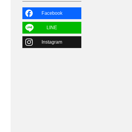
よませ温泉
3
X-JAM高井富士
3
北志賀小丸山
2
Facebook
ゴールデンウィーク
1
春スキー
3
栃木県
7
LINE
マイカー派
8
学生＆卒業旅行
5
Instagram
JSBA
10
竜王スキーパーク
17
斑尾高原
6
現地レポート
61
ショップ
29
ウエア
28
プロから教わる
51
ビギナー・初心者
105
スノーボード ギア
31
スキー場・ゲレンデ情報
116
キッズ・ファミリー
31
日帰り
34
新幹線
8
スノーボーダーおすすめ
90
スキーヤーおすすめ
42
パウダースノー
29