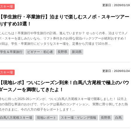
更新日：2026/01/19
スキー場
【学生旅行・卒業旅行】泊まりで楽しむスノボ・スキーツアー
おすすめ10選！
こんにちは！卒業旅行や学生旅行の計画、進んでいますか？ せっかくの冬、泊まりでスノ
ボ・スキーを楽しみたいなら、リフト券付きのお得な宿泊パックツアーが絶対おすすめ！
今回は、学生・卒業旅行にピッタリなスキー場を、定番から穴場まで10カ所...
学生＆卒業旅行
ビギナー・初心者
長野県
新潟県
更新日：2026/01/24
スキー場
【現地レポ】ついにシーズン到来！白馬八方尾根で極上のパウ
ダースノーを満喫してきたよ！
待ちに待った2025-26シーズンが、ついに白馬八方尾根スキー場で開幕しました！ 12月上
旬の強烈な寒波のおかげで、ゲレンデは最高のコンディション。 実際に滑り倒してきた熱
気そのままに、今の八方の様子をレポートします！...
白馬八方尾根スキー場
現地レポート
スキー場・ゲレンデ情報
長野県
白馬