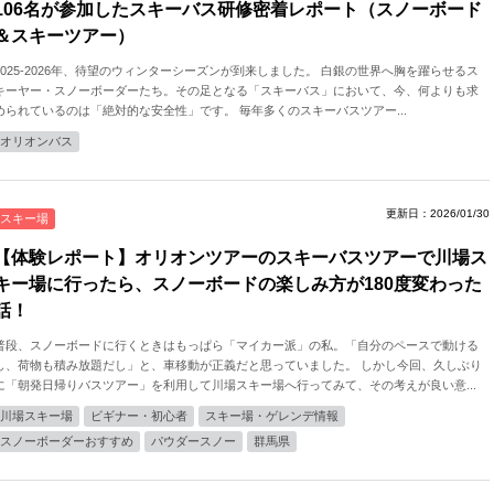
106名が参加したスキーバス研修密着レポート（スノーボード
＆スキーツアー）
2025-2026年、待望のウィンターシーズンが到来しました。 白銀の世界へ胸を躍らせるス
キーヤー・スノーボーダーたち。その足となる「スキーバス」において、今、何よりも求
められているのは「絶対的な安全性」です。 毎年多くのスキーバスツアー...
オリオンバス
更新日：2026/01/30
スキー場
【体験レポート】オリオンツアーのスキーバスツアーで川場ス
キー場に行ったら、スノーボードの楽しみ方が180度変わった
話！
普段、スノーボードに行くときはもっぱら「マイカー派」の私。「自分のペースで動ける
し、荷物も積み放題だし」と、車移動が正義だと思っていました。 しかし今回、久しぶり
に「朝発日帰りバスツアー」を利用して川場スキー場へ行ってみて、その考えが良い意...
川場スキー場
ビギナー・初心者
スキー場・ゲレンデ情報
スノーボーダーおすすめ
パウダースノー
群馬県