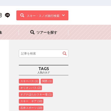
スキー・スノボ旅行検索
集
ツアーを探す
TAGS
人気のタグ
スキーバス
1
関西
1
オリオンバス
2
オグナほたかスキー場
1
スキー ギア
10
石井スポーツ
10