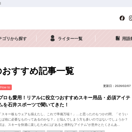
I
テゴリから探す
ライター一覧
用語
長のおすすめ記事一覧
更新日：2026/02/07
How to
プロも愛用！リアルに役立つおすすめスキー用品・必須アイテ
ムを石井スポーツで聞いてきた！
「スキー板もウェアも揃えたし、これで準備万端！」…と思ったのもつかの間、「そうい
えば他に必要なものってあるのかな？」と悩んでしまう方も多いのではないでしょうか？
実は、スキーを快適に楽しむためには“あると便利なアイテム”が意外とたくさんあ...