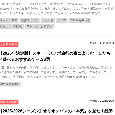
「カービングスキーってよく聞くけど、普通のスキーと何が違うの？」「初心者でも扱え
るのかな？」 そんな疑問を持っている方も多いのではないでしょうか？ 最近のスキー場で
は、カービングスキーがすっかり主流です。でも実は、その仕組みや選び方を知...
スキー ギア
石井スポーツ
ショップ
ウエア
プロから教わる
ビギナー・初心者
スキーヤーおすすめ
更新日：2026/01/30
お役立ち情報
【2026年決定版】スキー・スノボ旅行の夜に楽しむ！友だち
と遊べるおすすめゲーム6選
「滑り終わった後の夜、宿で何して過ごす？」 スキー・スノボ旅行の醍醐味は、実はゲレ
ンデを降りた後の「宿での時間」にあります。 温泉に入って、美味しいご飯を食べて、そ
の後は……？ 今回は、友人グループやサークル仲間との夜が100倍楽しくな...
学生＆卒業旅行
更新日：2026/01/30
お役立ち情報
【2025-2026シーズン】オリオンバスの「本気」を見た！総勢