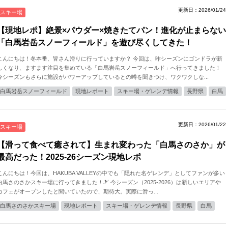
更新日：2026/01/24
スキー場
【現地レポ】絶景×パウダー×焼きたてパン！進化が止まらない
「白馬岩岳スノーフィールド」を遊び尽くしてきた！
こんにちは！冬本番、皆さん滑りに行っていますか？ 今回は、昨シーズンにゴンドラが新
しくなり、ますます注目を集めている「白馬岩岳スノーフィールド」へ行ってきました！
今シーズンもさらに施設がパワーアップしているとの噂を聞きつけ、ワクワクしな...
白馬岩岳スノーフィールド
現地レポート
スキー場・ゲレンデ情報
長野県
白馬
更新日：2026/01/22
スキー場
【滑って食べて癒されて】生まれ変わった「白馬さのさか」が
最高だった！2025-26シーズン現地レポ
こんにちは！今回は、HAKUBA VALLEYの中でも「隠れた名ゲレンデ」としてファンが多い
白馬さのさかスキー場に行ってきました！🎿 今シーズン（2025-2026）は新しいエリアや
カフェがオープンしたと聞いていたので、期待大。実際に滑っ...
白馬さのさかスキー場
現地レポート
スキー場・ゲレンデ情報
長野県
白馬