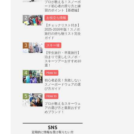
プロが教える！スノーボ
ード初心者の滑り方と練
志賀高原
3
習のポイント【基礎編】
軽井沢プリンスホテルスキー場
1
お役立ち情報
白馬岩岳スノーフィールド
9
【チェックリスト付き】
2025-2026年版！スノボ
エイブル白馬五竜
5
旅行の持ち物リスト完全
ガイド
群馬みなかみほうだいぎスキー場
1
スキー場
ハンターマウンテン塩原
2
【学生旅行・卒業旅行】
グランスノー奥伊吹
1
泊まりで楽しむスノボ・
スキーツアーおすすめ10
川場スキー場
3
関東
5
選！
FUSO SKI & BOOTS TUNE
7
How to
SAJ
4
株式会社アルペン
初心者必見！失敗しない
4
スノーボードウェアの選
北海道
1
札幌
1
滋賀県
2
び方ガイド
How to
キャンペーン
5
全国旅行支援
1
プロが教えるスキーウェ
長野
16
朝発日帰り
8
アの選び方と最新おすす
めブランド！
初すべり
8
夏のアウトドア
2
ハイキング
1
入笠山
1
SNS
温泉
2
JRSKI
2
定期的に情報を受け取りたい方