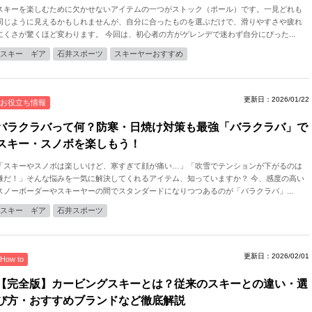
スキーを楽しむために欠かせないアイテムの一つがストック（ポール）です。一見どれも
同じように見えるかもしれませんが、自分に合ったものを選ぶだけで、滑りやすさや疲れ
にくさが驚くほど変わります。 今回は、初心者の方がゲレンデで迷わず自分にぴった...
スキー ギア
石井スポーツ
スキーヤーおすすめ
更新日：2026/01/22
お役立ち情報
バラクラバって何？防寒・日焼け対策も最強「バラクラバ」で
スキー・スノボを楽しもう！
「スキーやスノボは楽しいけど、寒すぎて顔が痛い…」「吹雪でテンションが下がるのは
嫌だ！」そんな悩みを一気に解決してくれるアイテム、知っていますか？ 今、感度の高い
スノーボーダーやスキーヤーの間でスタンダードになりつつあるのが「バラクラバ」...
スキー ギア
石井スポーツ
更新日：2026/02/01
How to
【完全版】カービングスキーとは？従来のスキーとの違い・選
び方・おすすめブランドなど徹底解説