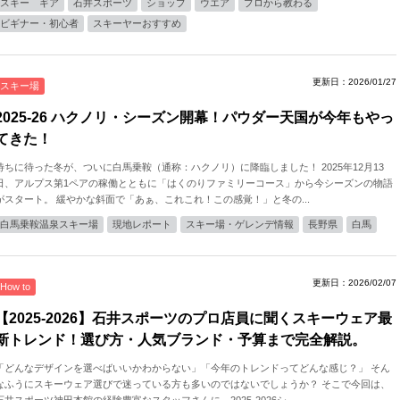
スキー ギア
石井スポーツ
ショップ
ウエア
プロから教わる
ビギナー・初心者
スキーヤーおすすめ
更新日：2026/01/27
スキー場
2025-26 ハクノリ・シーズン開幕！パウダー天国が今年もやっ
てきた！
待ちに待った冬が、ついに白馬乗鞍（通称：ハクノリ）に降臨しました！ 2025年12月13
日、アルプス第1ペアの稼働とともに「はくのりファミリーコース」から今シーズンの物語
がスタート。 緩やかな斜面で「あぁ、これこれ！この感覚！」と冬の...
白馬乗鞍温泉スキー場
現地レポート
スキー場・ゲレンデ情報
長野県
白馬
更新日：2026/02/07
How to
【2025-2026】石井スポーツのプロ店員に聞くスキーウェア最
新トレンド！選び方・人気ブランド・予算まで完全解説。
「どんなデザインを選べばいいかわからない」「今年のトレンドってどんな感じ？」 そん
なふうにスキーウェア選びで迷っている方も多いのではないでしょうか？ そこで今回は、