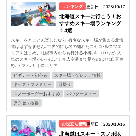
ランキング
更新日：2025/10/17
北海道スキーに行こう！お
すすめスキー場ランキング
１4選
スキーをとことん楽しむなら､有名なスキー場が集まる北海
道ははずせません｡世界的にも名の知れたニセコ･ルスツエ
リアをはじめ、札幌市内からも行ける小樽､キロロなど､人
気のスキー場がいっぱい！帯広空港まで足をのばせば､富良
野､トマム､サホロエリア...
ビギナー・初心者
スキー場・ゲレンデ情報
キッズ・ファミリー
日帰り
スノーボーダーおすすめ
パウダースノー
アクセス抜群
お役立ち情報
更新日：2020/10/16
北海道はスキー・スノボ以