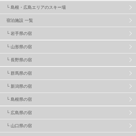
└ 島根・広島エリアのスキー場
竜王スキーパーク
17
斑尾高原
6
宿泊施設 一覧
現地レポート
61
ショップ
29
ウエア
28
└ 岩手県の宿
└ 山形県の宿
プロから教わる
51
ビギナー・初心者
105
└ 長野県の宿
スノーボード ギア
31
└ 群馬県の宿
└ 新潟県の宿
スキー場・ゲレンデ情報
116
└ 島根県の宿
キッズ・ファミリー
31
日帰り
34
新幹線
8
└ 広島県の宿
└ 山口県の宿
スノーボーダーおすすめ
90