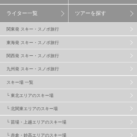
ライター一覧
ツアーを探す
エイブル白馬五竜
5
関東発 スキー・スノボ旅行
群馬みなかみほうだいぎスキー場
1
東海発 スキー・スノボ旅行
関西発 スキー・スノボ旅行
ハンターマウンテン塩原
2
九州発 スキー・スノボ旅行
グランスノー奥伊吹
1
川場スキー場
3
スキー場 一覧
└ 東北エリアのスキー場
関東
5
FUSO SKI & BOOTS TUNE
7
SAJ
4
└ 北関東エリアのスキー場
株式会社アルペン
4
北海道
1
札幌
1
└ 苗場・上越エリアのスキー場
└ 赤倉・妙高エリアのスキー場