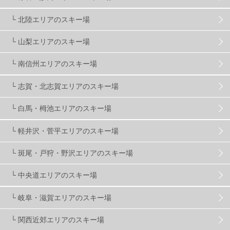
滋賀県
2
キャンペーン
5
全国旅行支援
1
└ 北陸エリアのスキー場
長野
16
朝発日帰り
8
初すべり
8
└ 山梨エリアのスキー場
└ 南信州エリアのスキー場
夏のアウトドア
2
ハイキング
1
入笠山
1
└ 志賀・北志賀エリアのスキー場
温泉
2
JRSKI
2
よませ温泉
3
└ 白馬・栂池エリアのスキー場
└ 軽井沢・菅平エリアのスキー場
X-JAM高井富士
3
北志賀小丸山
2
└ 斑尾・戸狩・野沢エリアのスキー場
ゴールデンウィーク
1
春スキー
3
栃木県
7
└ 中央道エリアのスキー場
└ 岐阜・滋賀エリアのスキー場
マイカー派
8
学生＆卒業旅行
5
JSBA
10
└ 関西近郊エリアのスキー場