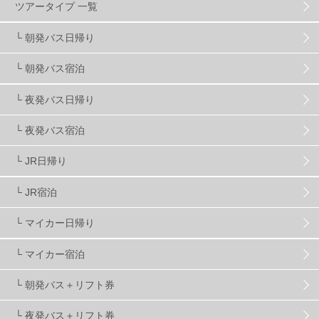
ツアータイプ 一覧
スキーヤーおすすめ
42
パウダースノー
29
└ 朝発バス日帰り
└ 朝発バス宿泊
アクセス抜群
25
東京近郊
11
長野県
78
└ 夜発バス日帰り
新潟県
16
群馬県
17
山梨県
4
└ 夜発バス宿泊
└ JR日帰り
上信越
7
関越
5
白馬
51
志賀
4
└ JR宿泊
軽井沢
6
湯沢
4
舞子
4
水上
3
└ マイカー日帰り
└ マイカー宿泊
苗場
2
丸沼
5
たんばら
6
└ 朝発バス＋リフト券
└ 夜発バス＋リフト券