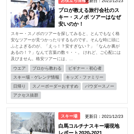
お役立ち情報
更新日：2021/12/23
プロが教える旅行会社のス
キー・スノボ ツアーはなぜ
安いのか！
スキー・スノボのツアーを探してみると、とんでもなく格
安なツアーが見つかったりするものです。そんな時に頭に
ふとよぎるのが、「えっ！？安すぎない？」「なんか裏が
あるの！？」なんて言葉の数々・・。 けれど、ご心配には
及びません。格安ツアーには、...
ウエア
プロから教わる
ビギナー・初心者
スキー場・ゲレンデ情報
キッズ・ファミリー
日帰り
スノーボーダーおすすめ
パウダースノー
アクセス抜群
スキー場
更新日：2021/12/23
白馬コルチナスキー場現地
レポート2020-2021