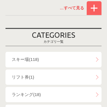
赤倉温泉スキー場
1
白馬コルチナスキー場
3
爺ガ岳スキー場
2
CATEGORIES
鹿島槍スキー場ファミリーパーク
2
カテゴリ一覧
斑尾高原スキー場
4
白馬さのさかスキー場
3
スキー場(118)
白馬八方尾根スキー場
4
リフト券(1)
エイブル白馬五竜＆Hakuba47
6
ランキング(18)
白馬乗鞍温泉スキー場
4