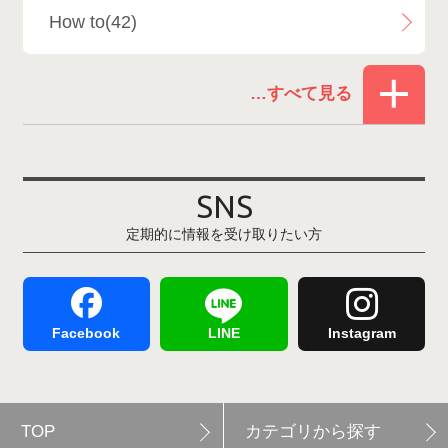
How to(42)
Snowboard Shop F.JANCK
15
お役立ち情報(61)
ウイングヒルズ白鳥リゾート
1
その他(21)
上越国際スキー場
1
戸狩温泉スキー場
2
SNS
定期的に情報を受け取りたい方
Hakuba47
1
つがいけマウンテンリゾート
5
舞子スノーリゾート
1
志賀高原
3
Facebook
LINE
Instagram
軽井沢プリンスホテルスキー場
1
TOP
カテゴリから探す
白馬岩岳スノーフィールド
9