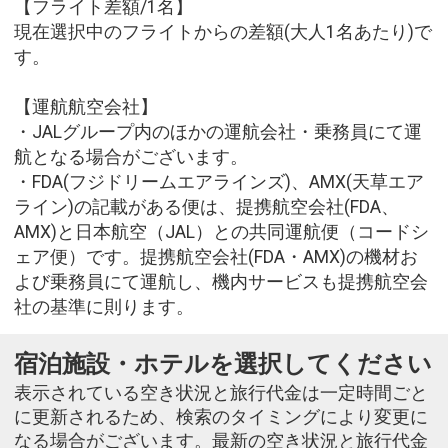
【フライト差額/1名】
現在選択中のフライトからの差額(大人1名あたり)で
す。
【運航航空会社】
・JALグループ内のほかの運航会社・乗務員にて運
航となる場合がございます。
・FDA(フジドリームエアラインズ)、AMX(天草エア
ライン)の記載がある便は、提携航空会社(FDA、
AMX)と日本航空（JAL）との共同運航便（コードシ
ェア便）です。提携航空会社(FDA・AMX)の機材お
よび乗務員にて運航し、機内サービスも提携航空会
社の基準に則ります。
宿泊施設・ホテルを選択してください
表示されている空き状況と旅行代金は一定時間ごと
に更新されるため、検索のタイミングにより変更に
なる場合がございます。最新の空き状況と旅行代金