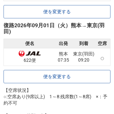
便を変更する
復路
2026年09月01日（火）
熊本
→
東京(羽
田)
便名
出発
到着
空席
熊本
東京(羽田)
07:35
09:20
622便
便を変更する
【空席状況】
○:空席あり(9席以上) 1～8:残席数(1～8席) ×：予
約不可