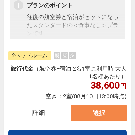
プランのポイント
往復の航空券と宿泊がセットになっ
たスタンダードの＜食事なし＞プラ
ンです。
フライトと宿泊を自由に組み合わせ
できるダイナミックパッケージだか
2ベッドルーム
朝
昼
夕
ら、一都市滞在はもちろん周遊旅行
にも最適！
旅行代金
（航空券+宿泊 2名1室ご利用時 大人
旅行期間中の1泊だけの宿泊や延
1名様あたり）
泊・飛び泊なども自由自在です。
38,600
円
JALマイレージ会員の方にはフライ
空き：
2室
(08月10日13:00時点)
トマイルが50%貯まります。
詳細
選択
■宿泊者限定ウェルカムドリンクサ
ービス
1Fラウンジにて宿泊者限定で無料提