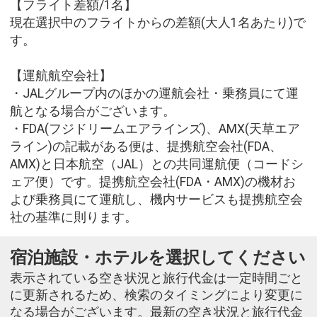
【フライト差額/1名】
現在選択中のフライトからの差額(大人1名あたり)で
す。
【運航航空会社】
・JALグループ内のほかの運航会社・乗務員にて運
航となる場合がございます。
・FDA(フジドリームエアラインズ)、AMX(天草エア
ライン)の記載がある便は、提携航空会社(FDA、
AMX)と日本航空（JAL）との共同運航便（コードシ
ェア便）です。提携航空会社(FDA・AMX)の機材お
よび乗務員にて運航し、機内サービスも提携航空会
社の基準に則ります。
宿泊施設・ホテルを選択してください
表示されている空き状況と旅行代金は一定時間ごと
に更新されるため、検索のタイミングにより変更に
なる場合がございます。最新の空き状況と旅行代金