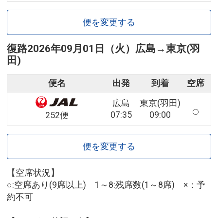
便を変更する
復路
2026年09月01日（火）
広島
→
東京(羽
田)
便名
出発
到着
空席
広島
東京(羽田)
07:35
09:00
252便
便を変更する
【空席状況】
○:空席あり(9席以上) 1～8:残席数(1～8席) ×：予
約不可