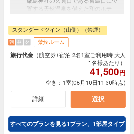
厳島神社の玄関口である宮島口に位
置する天然温泉を備えた和のホテ
ル。1階のレストラン、フリードリ
ンクコーナーからの景色はもちろ
スタンダードツイン（山側）（禁煙）
ん、最上階の展望ラウンジからは素
晴らしい景観をお楽しみいただけま
禁煙ルーム
朝
昼
夕
す。
旅行代金
（航空券+宿泊 2名1室ご利用時 大人
1名様あたり）
【朝食のご案内】
41,500
円
「宮島」を対岸に望める眺望のレス
トラン。地産地消をコンセプトに和
空き：
1室
(08月10日11:30時点)
食膳と共に揚げたての天麩羅なども
お召し上がりいただけます。お客様
詳細
選択
七輪で焼いていただく炙り物もご用
意しており、パチパチと焼ける音を
聞きながら、お好きな焼き加減が調
すべてのプランを見る
1プラン、1部屋タイプ
整可能です。当ホテル自慢のあたた