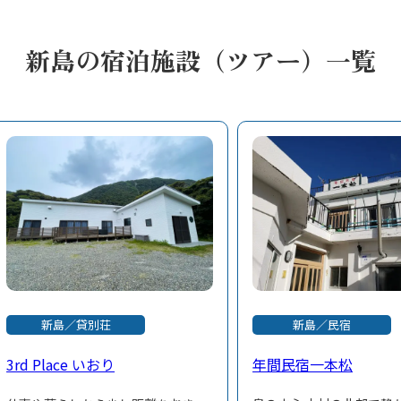
新島の宿泊施設（ツアー）一覧
新島／貸別荘
新島／民宿
3rd Place いおり
年間民宿一本松