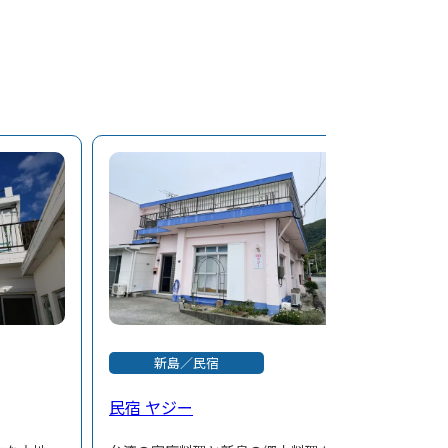
新島／民宿
民宿 ヤジー