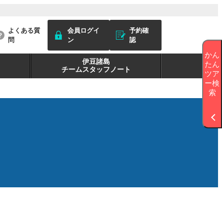
よくある質
会員ログイ
予約確
問
ン
認
かん
伊豆諸島
たん
チームスタッフノート
ツア
ー検
索