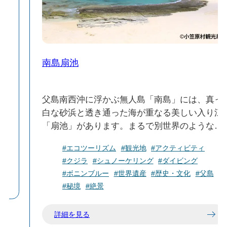
南島扇池
近
父島南西沖に浮かぶ無人島「南島」には、真っ
開
白な砂浜と透き通った海が重なる美しい入り江
ワ
「扇池」があります。まるで別世界のような絶
い
景が広がっており、南島の人気スポットとして
#エコツーリズム
#観光地
#アクティビティ
知られています。
#クジラ
#シュノーケリング
#ダイビング
波の浸食による石灰岩の天然トンネルや、およ
#ボニンブルー
#世界遺産
#歴史・文化
#父島
そ1000年前に絶滅した「ヒロベソカタマイマ
#秘境
#絶景
イ」の半化石などを見ることができます。
詳細を見る