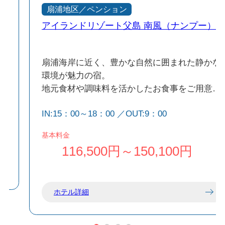
扇浦地区／ペンション
アイランドリゾート父島 南風（ナンプー）
徒
扇浦海岸に近く、豊かな自然に囲まれた静かな
環境が魅力の宿。
地元食材や調味料を活かしたお食事をご用意
過
し、小笠原ならではの味覚をお楽しみいただけ
IN:15：00～18：00 ／OUT:9：00
ます。
替
独立タイプの客室を備え、周囲を気にせずゆっ
基本料金
ル
たりと滞在できるため、カップルやご夫婦、お
116,500円～150,100円
子様連れのファミリーにもおすすめです。
ホテル詳細