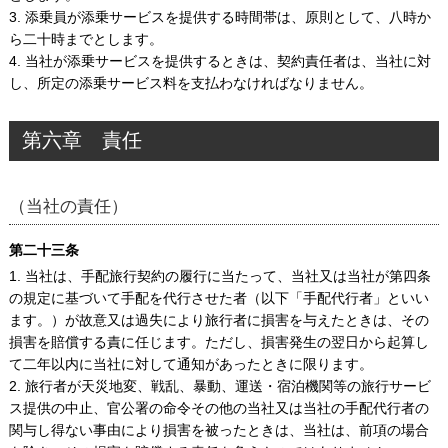
3. 添乗員が添乗サービスを提供する時間帯は、原則として、八時か
ら二十時までとします。
4. 当社が添乗サービスを提供するときは、契約責任者は、当社に対
し、所定の添乗サービス料を支払わなければなりません。
第六章 責任
（当社の責任）
第二十三条
1. 当社は、手配旅行契約の履行に当たって、当社又は当社が第四条
の規定に基づいて手配を代行させた者（以下「手配代行者」といい
ます。）が故意又は過失により旅行者に損害を与えたときは、その
損害を賠償する責に任じます。ただし、損害発生の翌日から起算し
て二年以内に当社に対して通知があったときに限ります。
2. 旅行者が天災地変、戦乱、暴動、運送・宿泊機関等の旅行サービ
ス提供の中止、官公署の命令その他の当社又は当社の手配代行者の
関与し得ない事由により損害を被ったときは、当社は、前項の場合