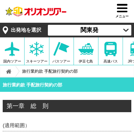
メニュー
関東発
出発地を選択
国内ツアー
スキーツアー
バスツアー
伊豆七島
高速バス
JR
旅行業約款 手配旅行契約の部
旅行業約款 手配旅行契約の部
第一章 総 則
(適用範囲）