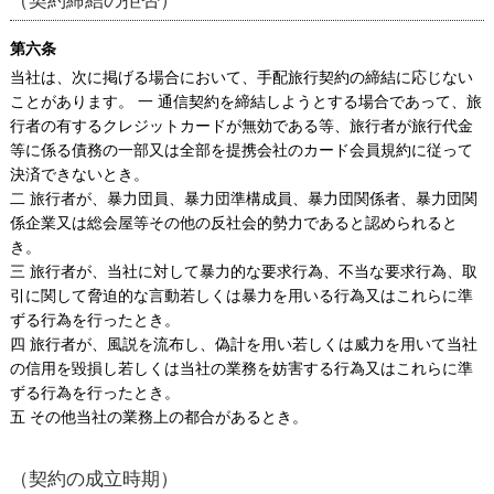
（契約締結の拒否）
第六条
当社は、次に掲げる場合において、手配旅行契約の締結に応じない
ことがあります。 一 通信契約を締結しようとする場合であって、旅
行者の有するクレジットカードが無効である等、旅行者が旅行代金
等に係る債務の一部又は全部を提携会社のカード会員規約に従って
決済できないとき。
二 旅行者が、暴力団員、暴力団準構成員、暴力団関係者、暴力団関
係企業又は総会屋等その他の反社会的勢力であると認められると
き。
三 旅行者が、当社に対して暴力的な要求行為、不当な要求行為、取
引に関して脅迫的な言動若しくは暴力を用いる行為又はこれらに準
ずる行為を行ったとき。
四 旅行者が、風説を流布し、偽計を用い若しくは威力を用いて当社
の信用を毀損し若しくは当社の業務を妨害する行為又はこれらに準
ずる行為を行ったとき。
五 その他当社の業務上の都合があるとき。
（契約の成立時期）