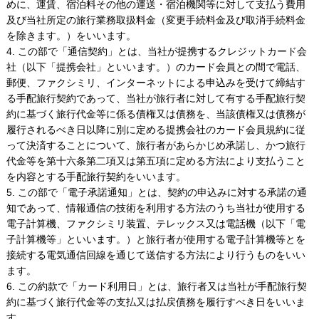
めに、運賃、宿泊料その他の運送・宿泊機関等に対して支払う費用
及び当社所定の旅行業務取扱料金（変更手続料金及び取消手続料金
を除きます。）をいいます。
4. この部で「通信契約」とは、当社が提携するクレジットカード会
社（以下「提携会社」といいます。）のカード会員との間で電話、
郵便、ファクシミリ、インターネットによる申込みを受けて締結す
る手配旅行契約であって、当社が旅行者に対して有する手配旅行契
約に基づく旅行代金等に係る債権又は債務を、当該債権又は債務が
履行されるべき日以降に別に定める提携会社のカード会員規約に従
って決済することについて、旅行者があらかじめ承諾し、かつ旅行
代金等を第十六条第二項又は第五項に定める方法により支払うこと
を内容とする手配旅行契約をいいます。
5. この部で「電子承諾通知」とは、契約の申込みに対する承諾の通
知であって、情報通信の技術を利用する方法のうち当社が使用する
電子計算機、ファクシミリ装置、テレックス又は電話機（以下「電
子計算機等」といいます。）と旅行者が使用する電子計算機等とを
接続する電気通信回線を通じて送信する方法により行うものをいい
ます。
6. この約款で「カード利用日」とは、旅行者又は当社が手配旅行契
約に基づく旅行代金等の支払又は払戻債務を履行すべき日をいいま
す。