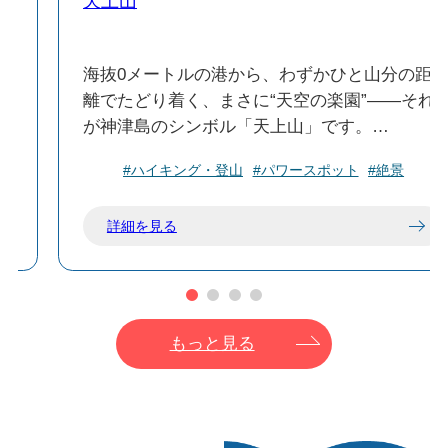
天上山
が
海抜0メートルの港から、わずかひと山分の距
を
離でたどり着く、まさに“天空の楽園”——それ
が神津島のシンボル「天上山」です。
#ハイキング・登山
#パワースポット
#絶景
標高は約572mと決して高くはないものの、山
の
頂一帯に広がる景観は驚くほどダイナミック。
詳細を見る
も
平らに広がる台地状の地形には、低木帯、池、
心
白い砂地が点在し、その姿はまるで2,500m級の
波
高山のよう。視界を遮るものがなく、360度の
、
大パノラマを眺めながら歩くこの体験は、“登
山”というよりも“空中散歩”に近い感覚かもしれ
もっと見る
ません。
た
「花の百名山」にも選ばれている天上山では、
ら
季節ごとに姿を変える花々が迎えてくれます。