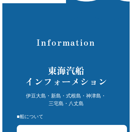
ま
秋にはリンドウやセンブリが涼やかに咲き、初
が
冬には白く可憐なウメバチソウが足元を彩りま
こ
す。その繊細な美しさと荒々しい火山地形のコ
ントラストが、訪れる人の心をつかんで離しま
せん。
Information
と
た
登山ルートは初心者でもチャレンジしやすく、
整備されたコースが複数あるので、無理のない
味
ペースで自分らしい山歩きが楽しめます。頂上
東海汽船
で感じる風、空の広さ、そして眼下に広がる青
インフォーメション
い海――そのすべてが、忘れられない旅の一場
ゆ
面になるはずです。
伊豆大島・新島・式根島・神津島・
か
三宅島・八丈島
■船について