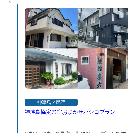
神津島／民宿
神津島協定民宿おまかせハシゴプラン