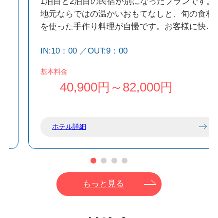
1泊目と2泊目の民宿が別になったプランです。
し
地元ならではの温かいおもてなしと、旬の食材
を使った手作り料理が自慢です。お客様に快適
夕
で心地よい旅をサポートします。
IN:10：00 ／OUT:9：00
※宿の指定はできません
、
※民宿間の送迎は行っておりません。
基本料金
40,900円～82,000円
ホテル詳細
もっと見る