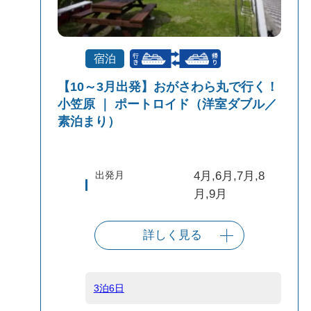
宿泊
【10～3月出発】おがさわら丸で行く！
小笠原 ｜ ポートロイド（洋室ダブル／
素泊まり）
出発月
4月,6月,7月,8
月,9月
詳しく見る
出発港
東京（竹芝客船
ターミナル）
3泊6日