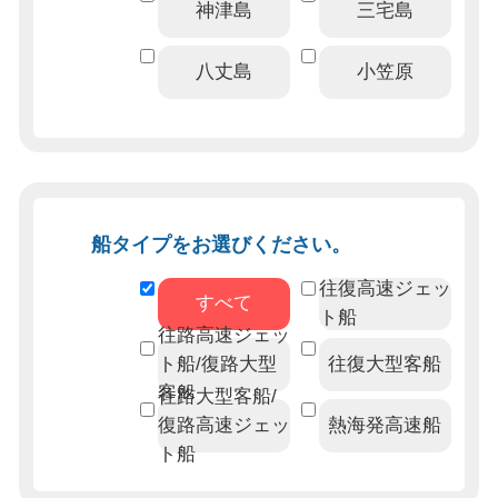
神津島
三宅島
八丈島
小笠原
船タイプをお選びください。
往復高速ジェッ
すべて
ト船
往路高速ジェッ
ト船/復路大型
往復大型客船
客船
往路大型客船/
復路高速ジェッ
熱海発高速船
ト船