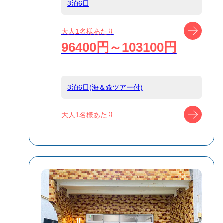
3泊6日
船タイプ
往復大型客船
ツアー
大人1名様あたり
96400円～103100円
島
小笠原
3泊6日(海＆森ツアー付)
宿泊名
ポートロイド
ツアー
大人1名様あたり
食事条件
食事なし
受付方式
リクエスト受付
商品対象