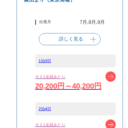
出発月
7月,8月,9月
詳しく見る
出発港
東京（竹芝客船
ターミナル）
1泊3日
船タイプ
往復大型客船
ツアー
大人1名様あたり
20,200円～40,200円
島
新島
2泊4日
宿泊名
​新島の宿 ふじや
ツアー
大人1名様あたり