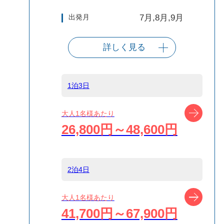
出発月
7月,8月,9月
詳しく見る
出発港
東京（竹芝客船
ターミナル）
1泊3日
船タイプ
往復大型客船
ツアー
大人1名様あたり
26,800円～48,600円
島
式根島
2泊4日
宿泊名
島宿 きらくや
ツアー
大人1名様あたり
41,700円～67,900円
食事条件
1泊2食付