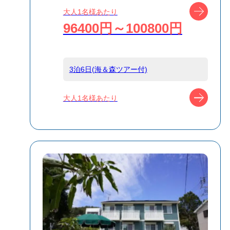
船タイプ
往復大型客船
ツアー
大人1名様あたり
96400円～100800円
島
小笠原
3泊6日(海＆森ツアー付)
宿泊名
ポートロイド
ツアー
大人1名様あたり
食事条件
食事なし
受付方式
リクエスト受付
商品対象