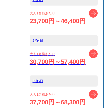
船タイプ
往路大型客船/復
ツアー
大人1名様あたり
路高速ジェット
23,700円～46,400円
船
島
新島
2泊4日
ツアー
大人1名様あたり
宿泊名
​新島の宿 ふじや
30,700円～57,400円
食事条件
食事なし
3泊5日
受付方式
リクエスト受付
ツアー
大人1名様あたり
商品対象
37,700円～68,300円