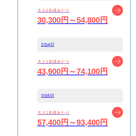
船タイプ
往路大型客船/復
ツアー
大人1名様あたり
路高速ジェット
30,300円～54,800円
船
島
式根島
2泊4日
ツアー
大人1名様あたり
宿泊名
島宿 きらくや
43,900円～74,100円
食事条件
1泊2食付
3泊5日
受付方式
リクエスト受付
ツアー
大人1名様あたり
商品対象
57,400円～93,400円