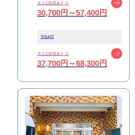
ツアー
大人1名様あたり
宿泊名
​新島の宿 ふじや
30,700円～57,400円
食事条件
食事なし
3泊4日
受付方式
リクエスト受付
ツアー
大人1名様あたり
商品対象
37,700円～68,300円