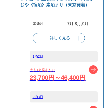
じや《宿泊》素泊まり（東京発着）
出発月
7月,8月,9月
詳しく見る
出発港
東京（竹芝客船
ターミナル）
1泊2日
船タイプ
往路高速ジェッ
ツアー
大人1名様あたり
ト船/復路大型客
23,700円～46,400円
船
島
新島
2泊3日