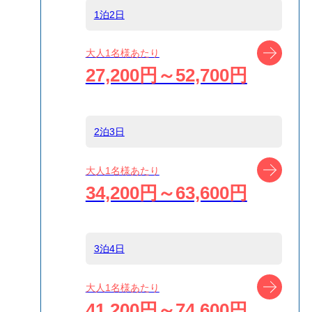
1泊2日
船タイプ
往復高速ジェッ
ツアー
大人1名様あたり
ト船
27,200円～52,700円
島
新島
2泊3日
宿泊名
​新島の宿 ふじや
ツアー
大人1名様あたり
34,200円～63,600円
食事条件
食事なし
3泊4日
受付方式
リクエスト受付
商品対象
ツアー
大人1名様あたり
41,200円～74,600円