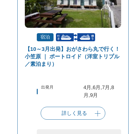
宿泊
【10～3月出発】おがさわら丸で行く！
小笠原 ｜ ポートロイド（洋室トリプル
／素泊まり）
出発月
4月,6月,7月,8
月,9月
詳しく見る
出発港
東京（竹芝客船
ターミナル）