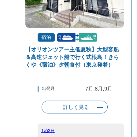
宿泊
【オリオンツアー主催夏秋】大型客船
＆高速ジェット船で行く式根島！きら
くや《宿泊》夕朝食付（東京発着）
出発月
7月,8月,9月
詳しく見る
出発港
東京（竹芝客船
ターミナル）
1泊3日