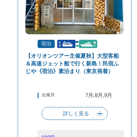
宿泊
【オリオンツアー主催夏秋】大型客船
＆高速ジェット船で行く新島！民宿ふ
じや《宿泊》素泊まり（東京発着）
出発月
7月,8月,9月
詳しく見る
出発港
東京（竹芝客船
ターミナル）
1泊3日