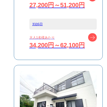
27,200円～51,200円
食事条件
食事なし
受付方式
リクエスト受付
3泊5日
商品対象
ツアー
大人1名様あたり
34,200円～62,100円