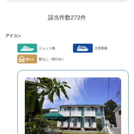
該当件数
272
件
アイコン
ジェット船
大型客船
船なし（宿のみ）