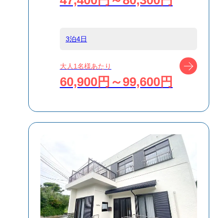
47,400円～80,300円
食事条件
1泊2食付
3泊4日
受付方式
リクエスト受付
商品対象
ツアー
大人1名様あたり
60,900円～99,600円