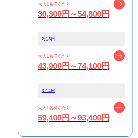
ツアー
大人1名様あたり
ト船/復路大型客
30,300円～54,800円
船
島
式根島
2泊3日
ツアー
大人1名様あたり
宿泊名
島宿 きらくや
43,900円～74,100円
食事条件
1泊2食付
3泊4日
受付方式
リクエスト受付
ツアー
大人1名様あたり
商品対象
59,400円～93,400円