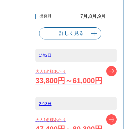
出発月
7月,8月,9月
詳しく見る
出発港
東京（竹芝客船
ターミナル）
1泊2日
船タイプ
往復高速ジェッ
ツアー
大人1名様あたり
ト船
33,800円～61,000円
島
式根島
2泊3日
宿泊名
島宿 きらくや
ツアー
大人1名様あたり