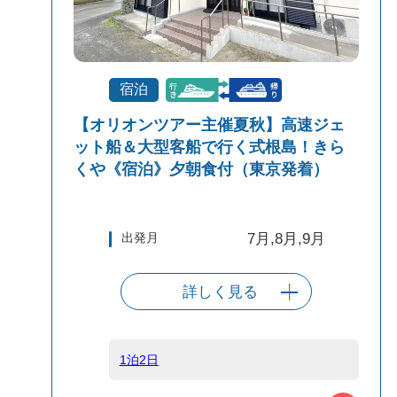
宿泊
【オリオンツアー主催夏秋】高速ジェ
ット船＆大型客船で行く式根島！きら
くや《宿泊》夕朝食付（東京発着）
出発月
7月,8月,9月
詳しく見る
出発港
東京（竹芝客船
ターミナル）
1泊2日
船タイプ
往路高速ジェッ