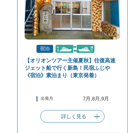
宿泊
【オリオンツアー主催夏秋】往復高速
ジェット船で行く新島！民宿ふじや
《宿泊》素泊まり（東京発着）
出発月
7月,8月,9月
詳しく見る
出発港
東京（竹芝客船
ターミナル）