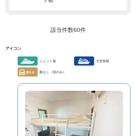
ト船
該当件数
60
件
アイコン
ジェット船
大型客船
船なし（宿のみ）