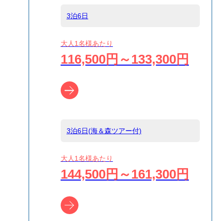
3泊6日
船タイプ
往復大型客船
大人1名様あたり
116,500円～133,300円
島
小笠原
ツアー詳細へ
宿泊名
INN こうもり亭
3泊6日(海＆森ツアー付)
食事条件
夕朝食付
大人1名様あたり
144,500円～161,300円
受付方式
リクエスト受付
商品対象
ツアー詳細へ