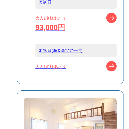
3泊6日
船タイプ
往復大型客船
ツアー
大人1名様あたり
93,000円
島
小笠原
3泊6日(海＆森ツアー付)
宿泊名
小港BEACH
HOUSE
ツアー
大人1名様あたり
食事条件
食事なし
受付方式
リクエスト受付
商品対象