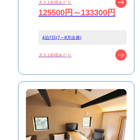
ツアー
大人1名様あたり
125500円～133300円
島
小笠原
4泊7日(7～8月出発)
宿泊名
アイランドリゾ
ート父島 南風
ツアー
大人1名様あたり
（ナンプー）
食事条件
夕朝食付
受付方式
リクエスト受付
商品対象