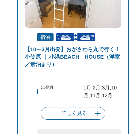
宿泊
【10～3月出発】おがさわら丸で行く！
小笠原 ｜ 小港BEACH HOUSE（洋室
／素泊まり）
出発月
1月,2月,3月,10
月,11月,12月
詳しく見る
出発港
東京（竹芝客船
ターミナル）