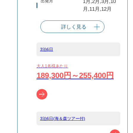
出発月
1月,2月,3月,10
月,11月,12月
詳しく見る
出発港
東京（竹芝客船
ターミナル）
3泊6日
船タイプ
往復大型客船
大人1名様あたり
189,300円～255,400円
島
小笠原
ツアー詳細へ
宿泊名
ホテルホライズ
ン
3泊6日(海＆森ツアー付)
ツアー