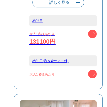
詳しく見る
出発港
東京（竹芝客船
ターミナル）
3泊6日
船タイプ
往復大型客船
ツアー
大人1名様あたり
131100円
島
小笠原
3泊6日(海＆森ツアー付)
宿泊名
パパスアイラン
ドリゾート
ツアー
大人1名様あたり
HALE
食事条件
朝食のみ