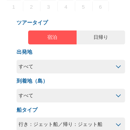
1
2
3
4
5
6
ツアータイプ
宿泊
日帰り
出発地
到着地（島）
船タイプ