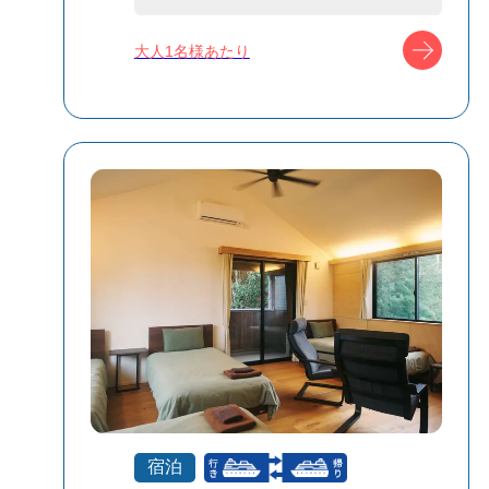
宿泊名
ホテルホライズ
ン
ツアー
大人1名様あたり
食事条件
夕朝食付
受付方式
リクエスト受付
商品対象
宿泊