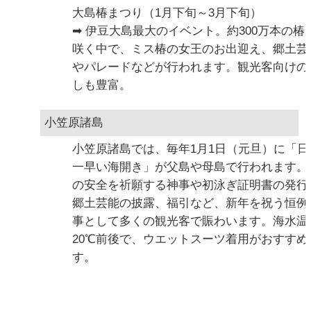
大島椿まつり（1月下旬～3月下旬）
➡ 伊豆大島最大のイベント。約300万本の椿
咲く中で、ミス椿の女王のお出迎え、郷土芸
やパレードなどが行われます。観光客向けの
しも豊富。
小笠原諸島
小笠原諸島では、毎年1月1日（元旦）に「日
一早い海開き」が父島や母島で行われます。
の安全を祈願する神事や初泳ぎ証明書の発行
郷土芸能の披露、福引など、新年を祝う恒例
事として多くの観光客で賑わいます。海水温
20℃前後で、ウエットスーツ着用がおすすめ
す。