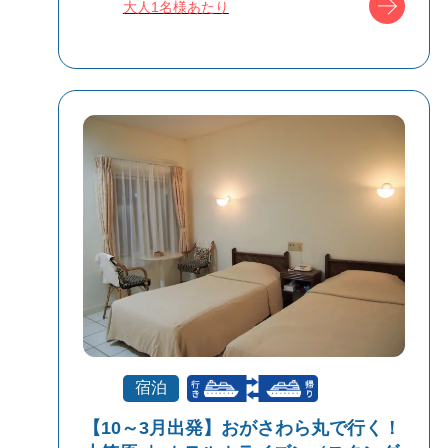
食事条件
夕朝食付
大人1名様あたり
受付方式
リクエスト受付
商品対象
宿泊
【10～3月出発】おがさわら丸で行く！