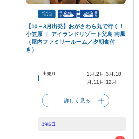
宿泊
【10～3月出発】おがさわら丸で行く！
小笠原 ｜ アイランドリゾート父島 南風
（屋内ファミリールーム／夕朝食付
き）
出発月
1月,2月,3月,10
月,11月,12月
詳しく見る
出発港
東京（竹芝客船
ターミナル）
3泊6日
船タイプ
往復大型客船