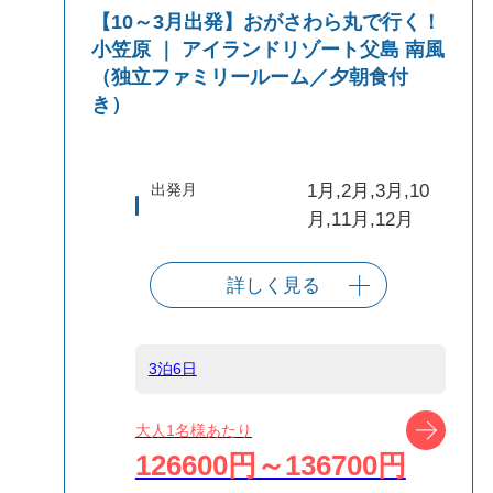
【10～3月出発】おがさわら丸で行く！
小笠原 ｜ アイランドリゾート父島 南風
（独立ファミリールーム／夕朝食付
き）
出発月
1月,2月,3月,10
月,11月,12月
詳しく見る
出発港
東京（竹芝客船
ターミナル）
3泊6日
船タイプ
往復大型客船
ツアー
大人1名様あたり
126600円～136700円
島
小笠原