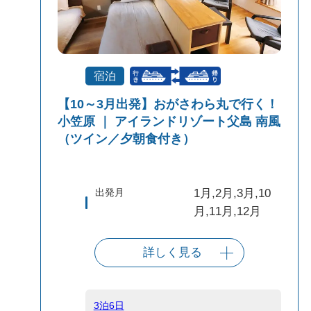
宿泊
【10～3月出発】おがさわら丸で行く！
小笠原 ｜ アイランドリゾート父島 南風
（ツイン／夕朝食付き）
出発月
1月,2月,3月,10
月,11月,12月
詳しく見る
出発港
東京（竹芝客船
ターミナル）
3泊6日