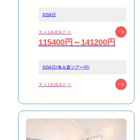
ターミナル）
3泊6日
船タイプ
往復大型客船
ツアー
大人1名様あたり
115400円～141200円
島
小笠原
3泊6日(海＆森ツアー付)
宿泊名
パパスアイラン
ドリゾート
ツアー
大人1名様あたり
HALE
食事条件
朝食のみ
受付方式
リクエスト受付