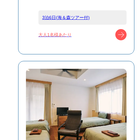
3泊6日(海＆森ツアー付)
宿泊名
アイランドリゾ
ート父島 南風
ツアー
大人1名様あたり
（ナンプー）
食事条件
夕朝食付
受付方式
リクエスト受付
商品対象