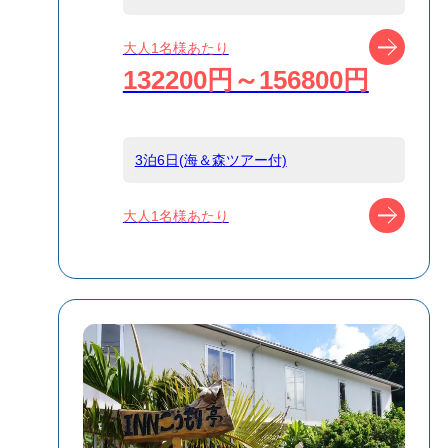
船タイプ
往復大型客船
ツアー
大人1名様あたり
132200円～156800円
島
小笠原
3泊6日(海＆森ツアー付)
宿泊名
アイランドリゾ
ート父島 南風
ツアー
大人1名様あたり
（ナンプー）
食事条件
夕朝食付
受付方式
リクエスト受付
商品対象