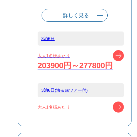
詳しく見る
出発港
東京（竹芝客船
ターミナル）
3泊6日
船タイプ
往復大型客船
ツアー
大人1名様あたり
203900円～277800円
島
小笠原
3泊6日(海＆森ツアー付)
宿泊名
ホテルホライズ
ン
ツアー
大人1名様あたり
食事条件
夕朝食付