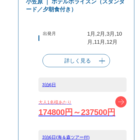
小笠原 ｜ ホテルホライズン（スタンダ
ード／夕朝食付き）
出発月
1月,2月,3月,10
月,11月,12月
詳しく見る
出発港
東京（竹芝客船
ターミナル）
3泊6日
船タイプ
往復大型客船
ツアー
大人1名様あたり
174800円～237500円
島
小笠原
3泊6日(海＆森ツアー付)