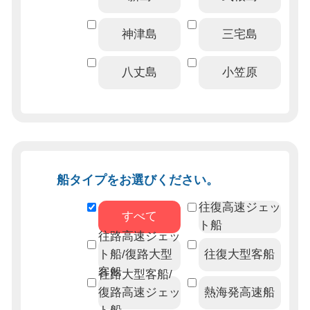
神津島
三宅島
八丈島
小笠原
船タイプをお選びください。
往復高速ジェッ
すべて
ト船
往路高速ジェッ
ト船/復路大型
往復大型客船
客船
往路大型客船/
復路高速ジェッ
熱海発高速船