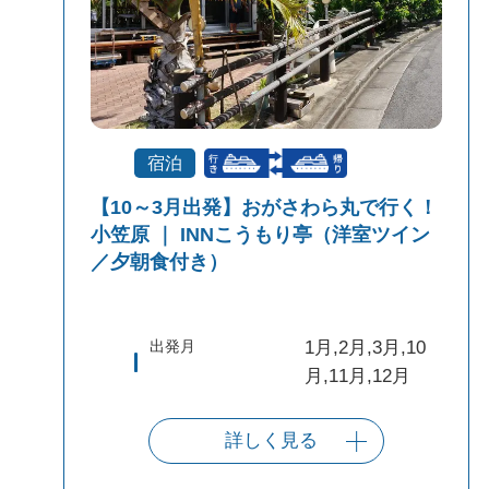
宿泊
【10～3月出発】おがさわら丸で行く！
小笠原 ｜ INNこうもり亭（洋室ツイン
／夕朝食付き）
出発月
1月,2月,3月,10
月,11月,12月
詳しく見る
出発港
東京（竹芝客船
ターミナル）