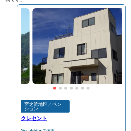
宮之浜地区／ペン
ション
クレセント
GoogleMapで確認