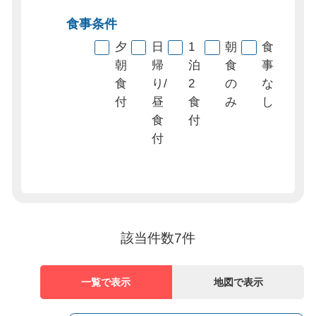
食事条件
夕
日
1
朝
食
朝
帰
泊
食
事
食
り/
2
の
な
付
昼
食
み
し
食
付
付
該当件数
7
件
一覧で表示
地図で表示