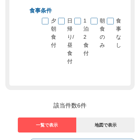
食事条件
夕
日
1
朝
食
朝
帰
泊
食
事
食
り/
2
の
な
付
昼
食
み
し
食
付
付
該当件数
6
件
一覧で表示
地図で表示