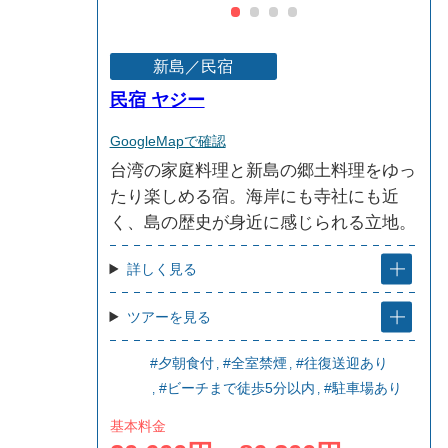
新島／民宿
民宿 ヤジー
GoogleMapで確認
台湾の家庭料理と新島の郷土料理をゆっ
たり楽しめる宿。海岸にも寺社にも近
く、島の歴史が身近に感じられる立地。
詳しく見る
ツアーを見る
#夕朝食付
#全室禁煙
#往復送迎あり
#ビーチまで徒歩5分以内
#駐車場あり
基本料金