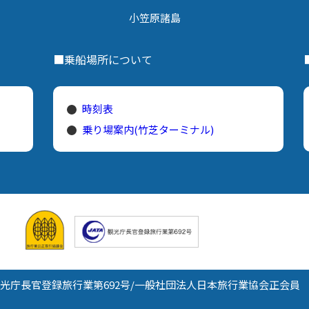
小笠原諸島
■乗船場所について
時刻表
乗り場案内(竹芝ターミナル)
光庁長官登録旅行業第692号/
一般社団法人日本旅行業協会正会員