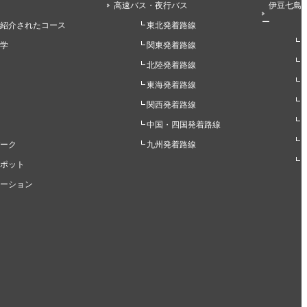
高速バス・夜行バス
伊豆七島
ー
紹介されたコース
東北発着路線
学
関東発着路線
北陸発着路線
東海発着路線
関西発着路線
中国・四国発着路線
ーク
九州発着路線
ポット
ーション