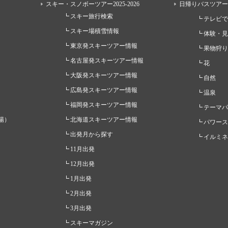
スキー・スノボーツアー2025-2026
日帰りバスツアー
スキー旅行検索
テレビで
スキー場積雪情報
体験・見
東京発スキーツアー情報
果物狩り
名古屋発スキーツアー情報
花
大阪発スキーツアー情報
自然
広島発スキーツアー情報
温泉
福岡発スキーツアー情報
テーマパ
陽）
北海道スキーツアー情報
パワース
出発月から探す
イルミネ
11月出発
12月出発
1月出発
2月出発
3月出発
スキーマガジン