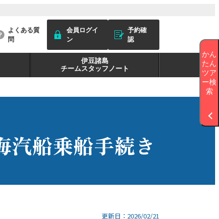
よくある質
会員ログイ
予約確
問
ン
認
かん
伊豆諸島
たん
チームスタッフノート
ツア
ー検
索
海汽船乗船手続き
更新日：2026/02/21