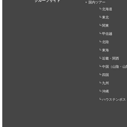
グループサイト
国内ツアー
北海道
東北
関東
甲信越
北陸
東海
近畿・関西
中国（山陰・山
四国
九州
沖縄
ハウステンボス