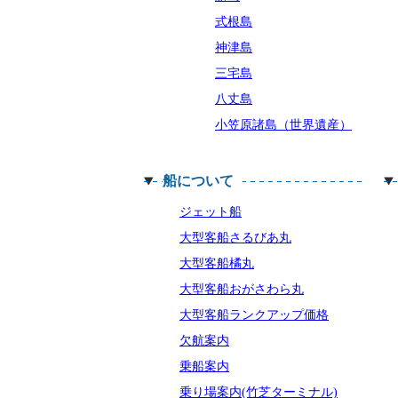
式根島
神津島
三宅島
八丈島
小笠原諸島（世界遺産）
船について
ジェット船
大型客船さるびあ丸
大型客船橘丸
大型客船おがさわら丸
大型客船ランクアップ価格
欠航案内
乗船案内
乗り場案内(竹芝ターミナル)