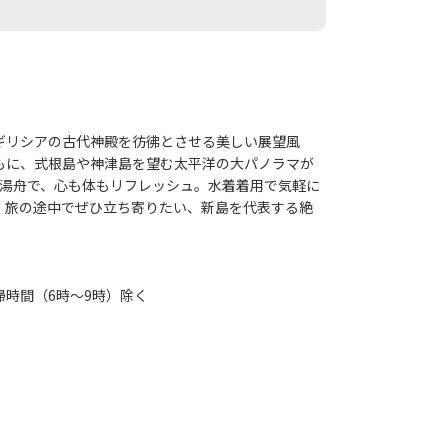
ギリシアの古代神殿を彷彿とさせる美しい展望風
もに、式根島や神津島を望む太平洋の大パノラマが
の湯舟で、心も体もリフレッシュ。水着着用で気軽に
！旅の途中でぜひ立ち寄りたい、新島を代表する絶
時間（6時～9時）除く