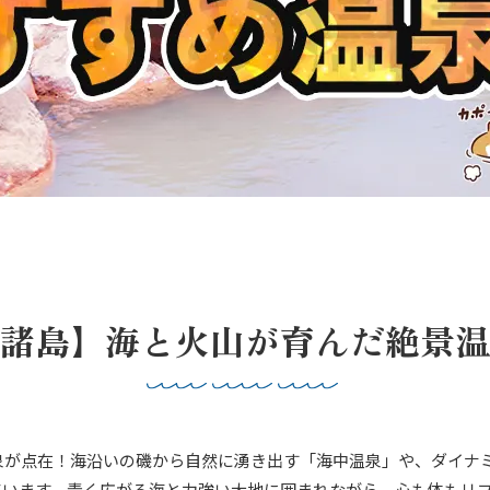
諸島】海と火山が育んだ絶景温
泉が点在！海沿いの磯から自然に湧き出す「海中温泉」や、ダイナ
ています。青く広がる海と力強い大地に囲まれながら、心も体もリ