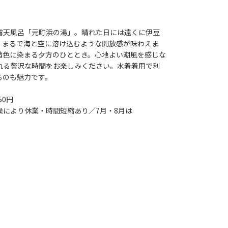
露天風呂「元町浜の湯」。晴れた日には遠くに伊豆
、まるで海と空に溶け込むような開放感が味わえま
茜色に染まる夕方のひととき。心地よい潮風を感じな
れる贅沢な時間をお楽しみください。水着着用で利
るのも魅力です。
50円
（天候により休業・時間短縮あり／7月・8月は