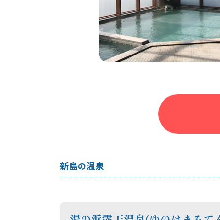
新島の温泉
湯の浜露天温泉(ゆのはまろて