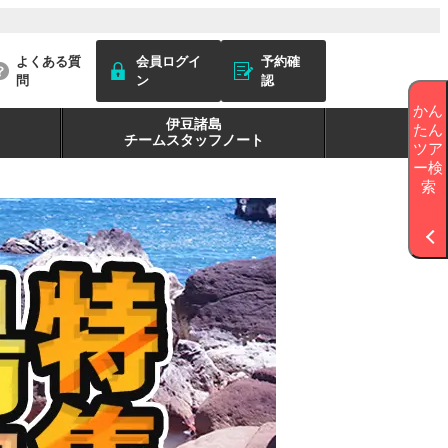
よくある質
会員ログイ
予約確
問
ン
認
かん
伊豆諸島
たん
チームスタッフノート
ツア
ー検
索