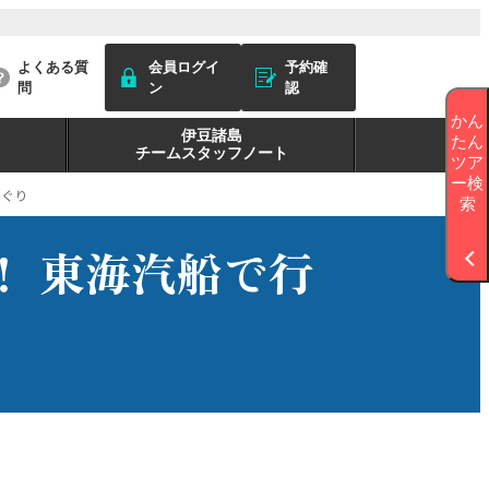
よくある質
会員ログイ
予約確
問
ン
認
かん
伊豆諸島
たん
チームスタッフノート
ツア
ー検
めぐり
索
！ 東海汽船で行