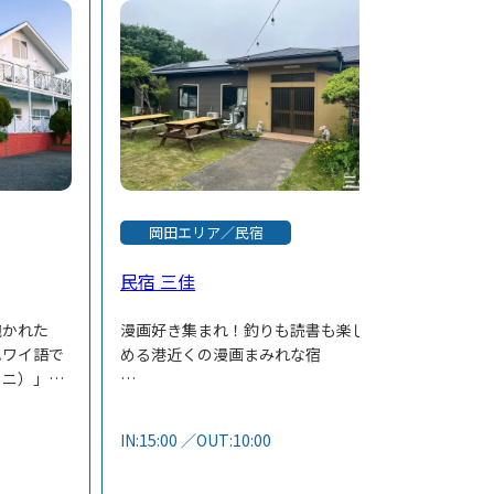
岡田エリア／民宿
民宿 三佳
抱かれた
漫画好き集まれ！釣りも読書も楽し
ハワイ語で
める港近くの漫画まみれな宿
ラニ）」を
水平線をイ
元町港・岡田港から車で約10分。釣
ルです。
り設備も充実！＆約700冊の漫画が
IN:15:00 ／OUT:10:00
の「アロ
何時間でも読み放題！
し」の精神
釣った魚は業務用冷蔵庫でしっかり