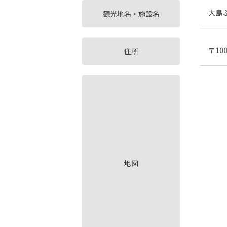
大島
観光地名・施設名
〒10
住所
地図