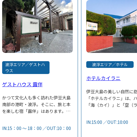
波浮エリア／ゲストハ
波浮エリア／ホテル
ウス
ホテルカイラニ
ゲストハウス 露伴
伊豆大島の美しい自然に
かつて文化人も多く訪れた伊豆大島
「ホテルカイラニ」は、
南部の港町・波浮。そこに、旅と本
「海（カイ）」と「空（
を楽しむ宿「露伴」はあります。
意味し、海と空が出会う
古民家だった空き家を改装した宿
メージしたリゾートホテ
IN:15:00 ／OUT:10:00
は、大正ロマンにあふれ、お部屋は
2019年に開業し、ハワイ
IN:15：00 ～ 18：00 ／OUT:10：00
2タイプから選べます。
ハ」と日本の「おもてな