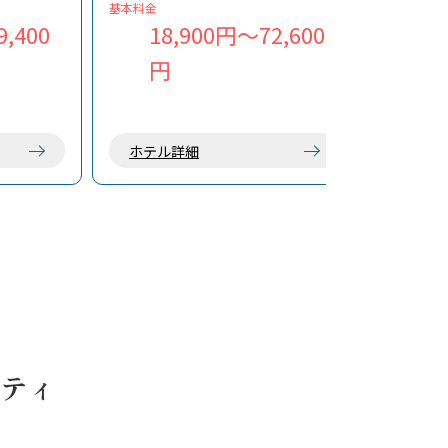
るサービス
保管◎ 釣り具を洗えるスペースも三
基本料金
佳にあって超便利！
,400
18,900円～72,600
、カイラニ
漫画オタクの店主と語り合える、飽
円
ます。ぜひ
き知らずの滞在を。
ホテル詳細
ティ