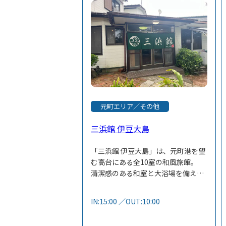
元町エリア／その他
三浜館 伊豆大島
「三浜館 伊豆大島」は、元町港を望
む高台にある全10室の和風旅館。
清潔感のある和室と大浴場を備え、
個人から団体まで快適に滞在できま
す。
IN:15:00 ／OUT:10:00
アメニティも充実し、手ぶらでも安
心。