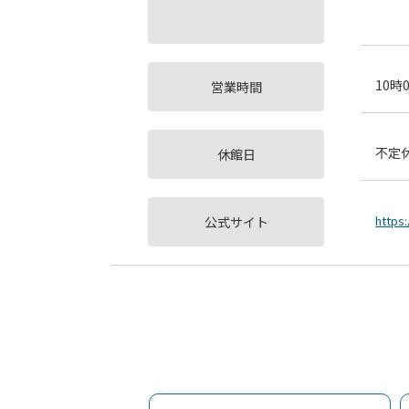
10時
営業時間
不定
休館日
https:
公式サイト