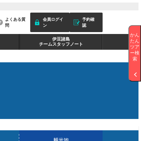
よくある質
会員ログイ
予約確
問
ン
認
かん
伊豆諸島
たん
チームスタッフノート
ツア
ー検
索
観光地