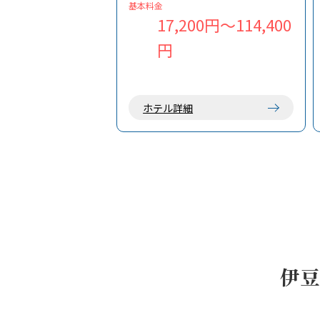
地元食材を使った手作り料理も好評
基本料金
で、BBQスペースや宴会場も完備。
17,200円～114,400
港や空港からのアクセスも良く、島
円
旅の拠点に最適です。
ホテル詳細
伊豆