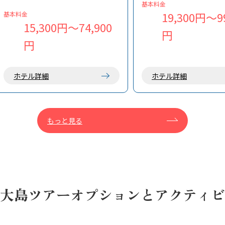
共有スペースには約3,000冊もの蔵
を融合させた温かみのあ
基本料金
書がある他、キッチンでは自由に料
を提供しています。
19,300円～99
基本料金
理が楽しめます。
15,300円～74,900
※上記画像一覧の最後に
円
様手作り周辺MAPがあり
円
ご参考にしてください！
ホテル詳細
ホテル詳細
もっと見る
大島ツアーオプションとアクティビ