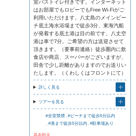
室バストイレ付きです。インターネット
はお部屋でもロビーでもFree Wi-Fiがご
利用いただけます。八丈島のメインビー
チ底土海水浴場まで徒歩3分、東海汽船
が発着する底土港は目の前です。八丈空
港は車で7分。ご希望の方は送迎させて
頂きます。（要事前連絡）徒歩圏内に飲
食店や商店、スーパーがございますが、
田舎で少し距離がありますのでお送りい
たします。（くわしくはフロントにて）
詳しく見る
ツアーを見る
#全室禁煙
#ビーチまで徒歩5分以内
#港まで徒歩5分以内
#駐車場あり
基本料金