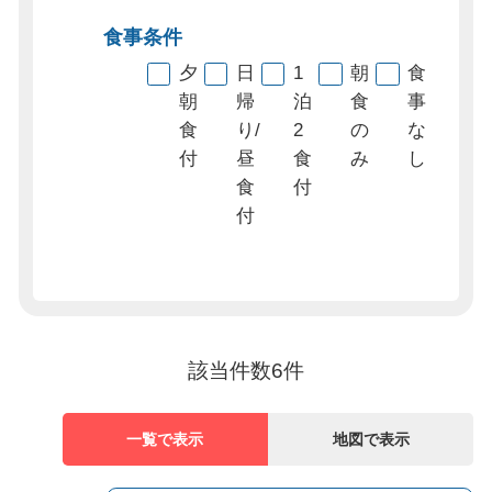
食事条件
夕
日
1
朝
食
朝
帰
泊
食
事
食
り/
2
の
な
付
昼
食
み
し
食
付
付
該当件数
6
件
一覧で表示
地図で表示