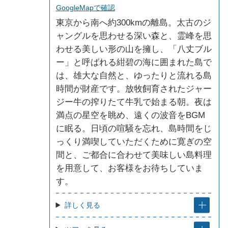
GoogleMapで確認
東京から南へ約300kmの離島。太古のジ
ャングルを思わせる深い森と、霊峰を思
わせる美しい形の山を擁し、「八丈ブル
ー」と呼ばれる紺碧の海に囲まれた島で
は、雄大な自然と、ゆったりと流れる島
時間が財産です。放牧飼育されたジャー
ジー牛の搾りたて牛乳で始まる朝。夜は
満点の星空を眺め、遠くの波音をBGM
に眠る。日頃の喧騒を忘れ、島時間をじ
っくり満喫していただくために寛ぎの空
間と、ご都合に合わせて美味しい島料理
を用意して、お客様をお待ちしていま
す。
詳しく見る