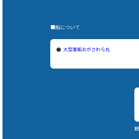
■船について
大型客船おがさわら丸
観