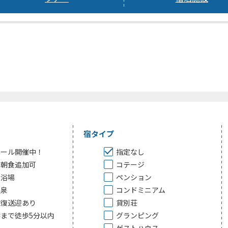
宿タイプ
セール開催中！
指定なし
夕朝食追加可
コテージ
大浴場
ペンション
温泉
コンドミニアム
往復送迎あり
貸別荘
まで徒歩5分以内
グランピング