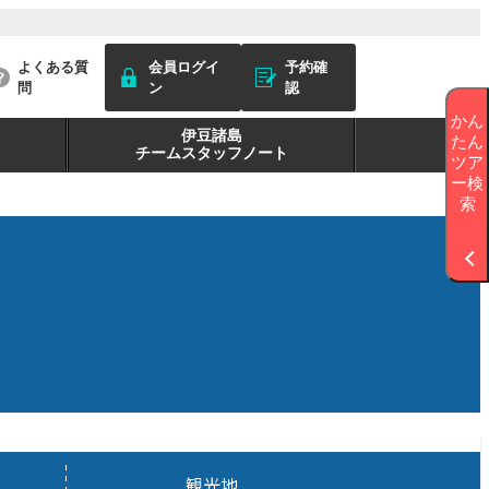
よくある質
会員ログイ
予約確
問
ン
認
かん
伊豆諸島
たん
チームスタッフノート
ツア
ー検
索
観光地