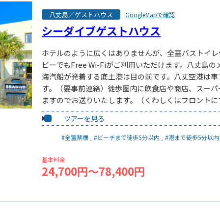
八丈島／ゲストハウス
GoogleMapで確認
シーダイブゲストハウス
ホテルのように広くはありませんが、全室バストイレ
ビーでもFree Wi-Fiがご利用いただけます。八丈
海汽船が発着する底土港は目の前です。八丈空港は車
す。（要事前連絡）徒歩圏内に飲食店や商店、スーパ
ますのでお送りいたします。（くわしくはフロントに
ツアーを見る
#全室禁煙
#ビーチまで徒歩5分以内
#港まで徒歩5分以内
基本料金
24,700円～78,400円