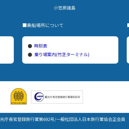
小笠原諸島
■乗船場所について
時刻表
乗り場案内(竹芝ターミナル)
光庁長官登録旅行業第692号/
一般社団法人日本旅行業協会正会員