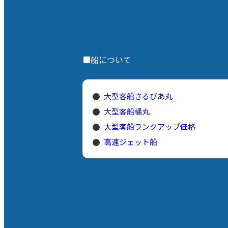
■船について
大型客船さるびあ丸
大型客船橘丸
大型客船ランクアップ価格
高速ジェット船