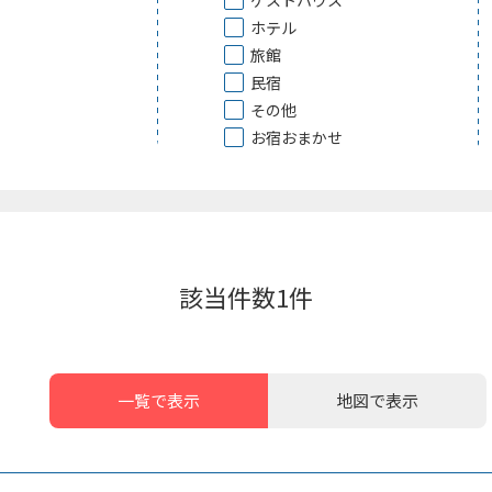
ゲストハウス
ホテル
旅館
民宿
その他
お宿おまかせ
該当件数
1
件
一覧で表示
地図で表示