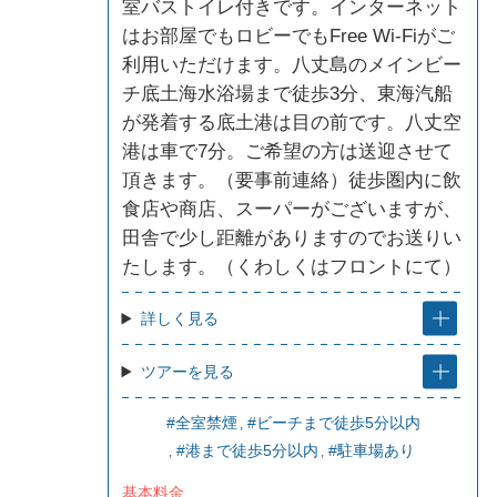
室バストイレ付きです。インターネット
はお部屋でもロビーでもFree Wi-Fiがご
利用いただけます。八丈島のメインビー
チ底土海水浴場まで徒歩3分、東海汽船
が発着する底土港は目の前です。八丈空
港は車で7分。ご希望の方は送迎させて
頂きます。（要事前連絡）徒歩圏内に飲
食店や商店、スーパーがございますが、
田舎で少し距離がありますのでお送りい
たします。（くわしくはフロントにて）
詳しく見る
ツアーを見る
#全室禁煙
#ビーチまで徒歩5分以内
#港まで徒歩5分以内
#駐車場あり
基本料金