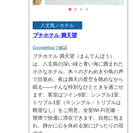
八丈島／ホテル
プチホテル 満天望
GoogleMapで確認
プチホテル 満天望（まんてんぼう）
は、八丈島の深い緑と青い海に囲まれた
小さなホテル。木々のざわめきや鳥の声
で目覚め、夜は満天の星空を眺めながら
眠る――そんな特別なひとときを過ごせ
ます。客室はツイン6室、シングル1室、
トリプル1室（※シングル・トリプルは
眺望なし）をご用意。全室Wi-Fi完備・
禁煙で快適に滞在できます。自然に包ま
れ、静かに心を休める旅にぴったりの宿