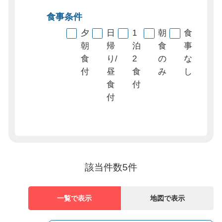
食事条件
夕
日
1
朝
食
朝
帰
泊
食
事
食
り/
2
の
な
付
昼
食
み
し
食
付
付
該当件数
5
件
一覧で表示
地図で表示