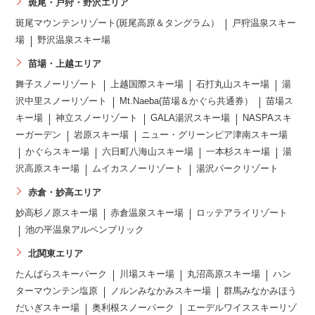
斑尾・戸狩・野沢エリア
斑尾マウンテンリゾート(斑尾高原＆タングラム）
戸狩温泉スキー
場
野沢温泉スキー場
苗場・上越エリア
舞子スノーリゾート
上越国際スキー場
石打丸山スキー場
湯
沢中里スノーリゾート
Mt.Naeba(苗場＆かぐら共通券）
苗場ス
キー場
神立スノーリゾート
GALA湯沢スキー場
NASPAスキ
ーガーデン
岩原スキー場
ニュー・グリーンピア津南スキー場
かぐらスキー場
六日町八海山スキー場
一本杉スキー場
湯
沢高原スキー場
ムイカスノーリゾート
湯沢パークリゾート
赤倉・妙高エリア
妙高杉ノ原スキー場
赤倉温泉スキー場
ロッテアライリゾート
池の平温泉アルペンブリック
北関東エリア
たんばらスキーパーク
川場スキー場
丸沼高原スキー場
ハン
ターマウンテン塩原
ノルンみなかみスキー場
群馬みなかみほう
だいぎスキー場
奥利根スノーパーク
エーデルワイススキーリゾ