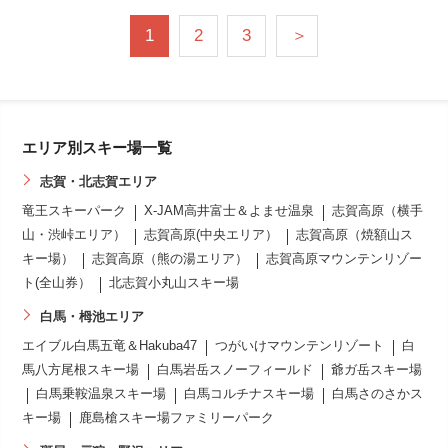
1
2
3
＞
エリア別スキー場一覧
志賀・北志賀エリア
竜王スキーパーク
X-JAM高井富士＆よませ温泉
志賀高原（横手
山・渋峠エリア）
志賀高原(中央エリア）
志賀高原（焼額山ス
キー場）
志賀高原（熊の湯エリア）
志賀高原マウンテンリゾー
ト(全山券）
北志賀小丸山スキー場
白馬・栂池エリア
エイブル白馬五竜＆Hakuba47
つがいけマウンテンリゾート
白
馬八方尾根スキー場
白馬岩岳スノーフィールド
爺ガ岳スキー場
白馬乗鞍温泉スキー場
白馬コルチナスキー場
白馬さのさかス
キー場
鹿島槍スキー場ファミリーパーク