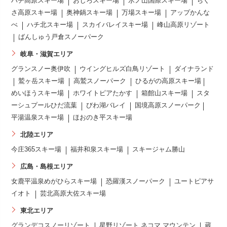
ハチ高原スキー場
おじろスキー場
氷ノ山国際スキー場
ちく
さ高原スキー場
奥神鍋スキー場
万場スキー場
アップかんな
べ
ハチ北スキー場
スカイバレイスキー場
峰山高原リゾート
ばんしゅう戸倉スノーパーク
岐阜・滋賀エリア
グランスノー奥伊吹
ウイングヒルズ白鳥リゾート
ダイナランド
鷲ヶ岳スキー場
高鷲スノーパーク
ひるがの高原スキー場
めいほうスキー場
ホワイトピアたかす
箱館山スキー場
スタ
ーシュプールひだ流葉
びわ湖バレイ
国境高原スノーパーク
平湯温泉スキー場
ほおのき平スキー場
北陸エリア
今庄365スキー場
福井和泉スキー場
スキージャム勝山
広島・島根エリア
女鹿平温泉めがひらスキー場
恐羅漢スノーパーク
ユートピアサ
イオト
芸北高原大佐スキー場
東北エリア
グランデコスノーリゾート
星野リゾート ネコマ マウンテン
蔵