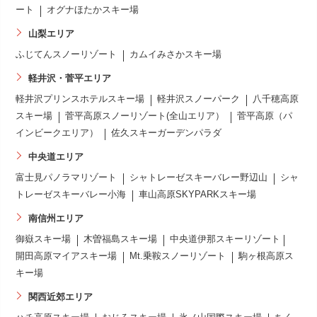
ート
オグナほたかスキー場
山梨エリア
ふじてんスノーリゾート
カムイみさかスキー場
軽井沢・菅平エリア
軽井沢プリンスホテルスキー場
軽井沢スノーパーク
八千穂高原
スキー場
菅平高原スノーリゾート(全山エリア）
菅平高原（パ
インビークエリア）
佐久スキーガーデンパラダ
中央道エリア
富士見パノラマリゾート
シャトレーゼスキーバレー野辺山
シャ
トレーゼスキーバレー小海
車山高原SKYPARKスキー場
南信州エリア
御嶽スキー場
木曽福島スキー場
中央道伊那スキーリゾート
開田高原マイアスキー場
Mt.乗鞍スノーリゾート
駒ヶ根高原ス
キー場
関西近郊エリア