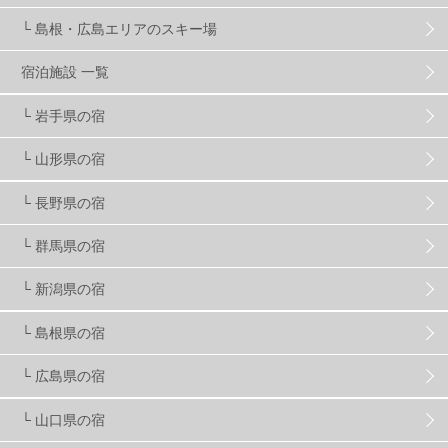
└ 島根・広島エリアのスキー場
竜王スキーパーク
17
斑尾高原
6
宿泊施設 一覧
現地レポート
61
ショップ
29
ウエア
28
└ 岩手県の宿
└ 山形県の宿
プロから教わる
51
ビギナー・初心者
105
└ 長野県の宿
スノーボード ギア
31
└ 群馬県の宿
└ 新潟県の宿
スキー場・ゲレンデ情報
116
└ 島根県の宿
キッズ・ファミリー
31
日帰り
34
新幹線
8
└ 広島県の宿
└ 山口県の宿
スノーボーダーおすすめ
90