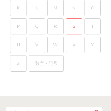
K
L
M
N
O
P
Q
R
S
T
U
V
W
X
Y
Z
数字・記号