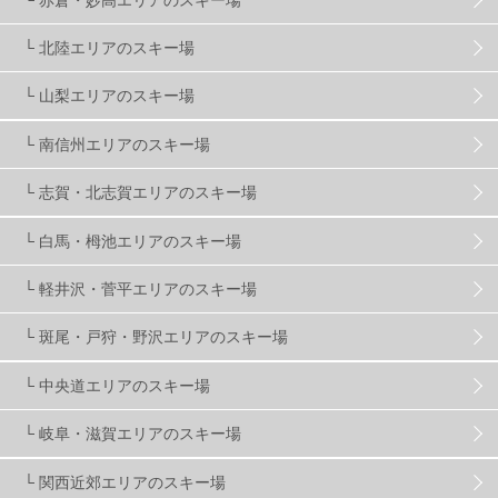
滋賀県
2
キャンペーン
5
全国旅行支援
1
└ 北陸エリアのスキー場
長野
16
朝発日帰り
8
初すべり
8
└ 山梨エリアのスキー場
└ 南信州エリアのスキー場
夏のアウトドア
2
ハイキング
1
入笠山
1
└ 志賀・北志賀エリアのスキー場
温泉
2
JRSKI
2
よませ温泉
3
└ 白馬・栂池エリアのスキー場
└ 軽井沢・菅平エリアのスキー場
X-JAM高井富士
3
北志賀小丸山
2
└ 斑尾・戸狩・野沢エリアのスキー場
ゴールデンウィーク
1
春スキー
3
栃木県
7
└ 中央道エリアのスキー場
└ 岐阜・滋賀エリアのスキー場
マイカー派
8
学生＆卒業旅行
5
JSBA
10
└ 関西近郊エリアのスキー場