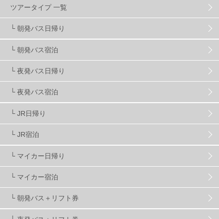
ツアータイプ 一覧
スキーヤーおすすめ
42
パウダースノー
29
└ 朝発バス日帰り
└ 朝発バス宿泊
アクセス抜群
25
東京近郊
11
長野県
78
└ 夜発バス日帰り
新潟県
16
群馬県
17
山梨県
4
└ 夜発バス宿泊
└ JR日帰り
上信越
7
関越
5
白馬
51
志賀
4
└ JR宿泊
軽井沢
6
湯沢
4
舞子
4
水上
3
└ マイカー日帰り
└ マイカー宿泊
苗場
2
丸沼
5
たんばら
6
└ 朝発バス＋リフト券