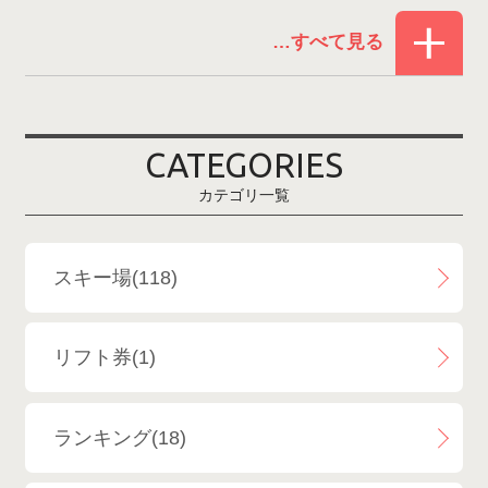
赤倉温泉スキー場
1
白馬コルチナスキー場
3
爺ガ岳スキー場
2
CATEGORIES
鹿島槍スキー場ファミリーパーク
2
カテゴリ一覧
斑尾高原スキー場
4
白馬さのさかスキー場
3
スキー場(118)
白馬八方尾根スキー場
4
リフト券(1)
エイブル白馬五竜＆Hakuba47
6
ランキング(18)
白馬乗鞍温泉スキー場
4