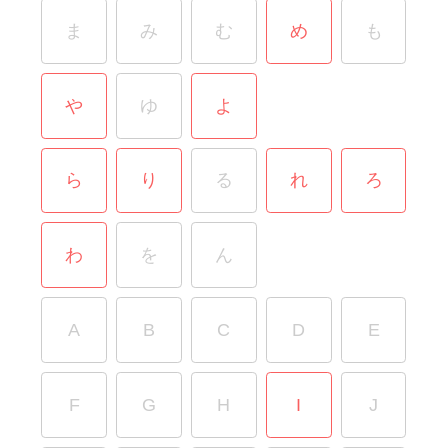
ま
み
む
め
も
や
ゆ
よ
ら
り
る
れ
ろ
わ
を
ん
A
B
C
D
E
F
G
H
I
J