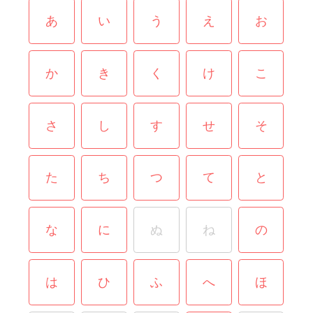
あ
い
う
え
お
か
き
く
け
こ
さ
し
す
せ
そ
た
ち
つ
て
と
な
に
ぬ
ね
の
は
ひ
ふ
へ
ほ