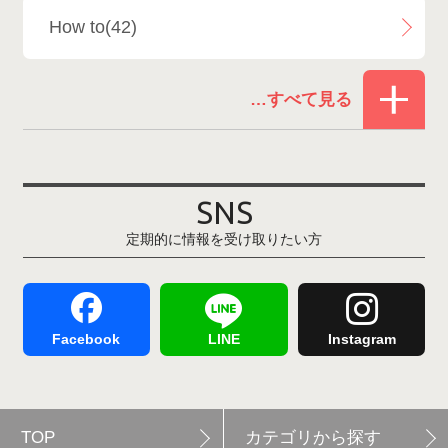
How to(42)
Snowboard Shop F.JANCK
15
お役立ち情報(61)
ウイングヒルズ白鳥リゾート
1
その他(21)
上越国際スキー場
1
戸狩温泉スキー場
2
SNS
定期的に情報を受け取りたい方
Hakuba47
1
つがいけマウンテンリゾート
5
舞子スノーリゾート
1
志賀高原
3
Facebook
LINE
Instagram
軽井沢プリンスホテルスキー場
1
TOP
カテゴリから探す
白馬岩岳スノーフィールド
9