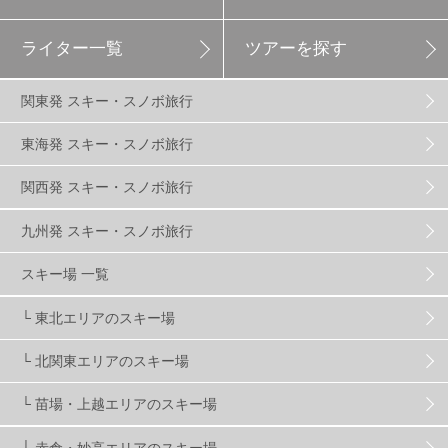
ライター一覧
ツアーを探す
エイブル白馬五竜
5
関東発 スキー・スノボ旅行
群馬みなかみほうだいぎスキー場
1
東海発 スキー・スノボ旅行
関西発 スキー・スノボ旅行
ハンターマウンテン塩原
2
九州発 スキー・スノボ旅行
グランスノー奥伊吹
1
川場スキー場
3
スキー場 一覧
└ 東北エリアのスキー場
関東
5
FUSO SKI & BOOTS TUNE
7
SAJ
4
└ 北関東エリアのスキー場
株式会社アルペン
4
北海道
1
札幌
1
└ 苗場・上越エリアのスキー場
└ 赤倉・妙高エリアのスキー場