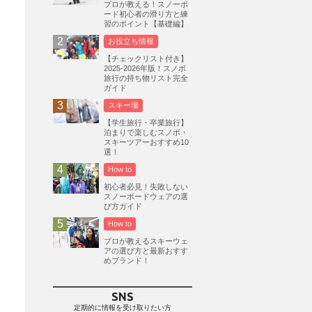
プロが教える！スノーボ
ード初心者の滑り方と練
志賀高原
3
習のポイント【基礎編】
軽井沢プリンスホテルスキー場
1
お役立ち情報
白馬岩岳スノーフィールド
9
【チェックリスト付き】
2025-2026年版！スノボ
エイブル白馬五竜
5
旅行の持ち物リスト完全
ガイド
群馬みなかみほうだいぎスキー場
1
スキー場
ハンターマウンテン塩原
2
【学生旅行・卒業旅行】
グランスノー奥伊吹
1
泊まりで楽しむスノボ・
スキーツアーおすすめ10
川場スキー場
3
関東
5
選！
FUSO SKI & BOOTS TUNE
7
How to
SAJ
4
株式会社アルペン
初心者必見！失敗しない
4
スノーボードウェアの選
北海道
1
札幌
1
滋賀県
2
び方ガイド
How to
キャンペーン
5
全国旅行支援
1
プロが教えるスキーウェ
長野
16
朝発日帰り
8
アの選び方と最新おすす
めブランド！
初すべり
8
夏のアウトドア
2
ハイキング
1
入笠山
1
SNS
温泉
2
JRSKI
2
定期的に情報を受け取りたい方