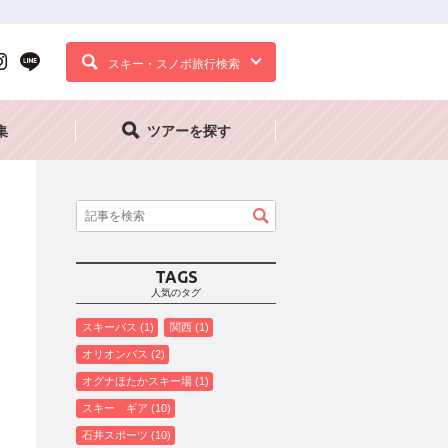
スキー・スノボ旅行検索
集
ツアーを探す
TAGS
人気のタグ
スキーバス
1
関西
1
オリオンバス
2
オグナほたかスキー場
1
スキー ギア
10
石井スポーツ
10