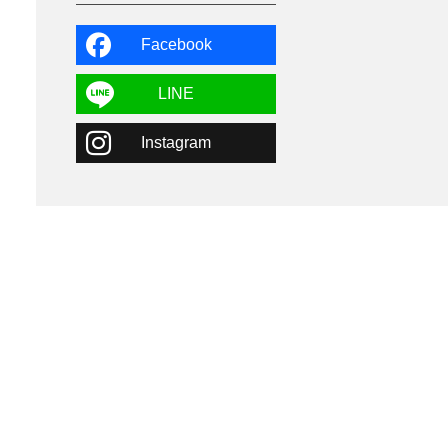
よませ温泉
3
X-JAM高井富士
3
北志賀小丸山
2
Facebook
ゴールデンウィーク
1
春スキー
3
栃木県
7
LINE
マイカー派
8
学生＆卒業旅行
5
Instagram
JSBA
10
竜王スキーパーク
17
斑尾高原
6
現地レポート
61
ショップ
29
ウエア
28
プロから教わる
51
ビギナー・初心者
105
スノーボード ギア
31
スキー場・ゲレンデ情報
116
キッズ・ファミリー
31
日帰り
34
新幹線
8
スノーボーダーおすすめ
90
スキーヤーおすすめ
42
パウダースノー
29