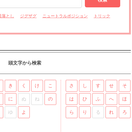
葉落とし
ジグザグ
ニュートラルポジション
トリック
頭文字から検索
き
く
け
こ
さ
し
す
せ
そ
に
ぬ
ね
の
は
ひ
ふ
へ
ほ
ゆ
よ
ら
り
る
れ
ろ