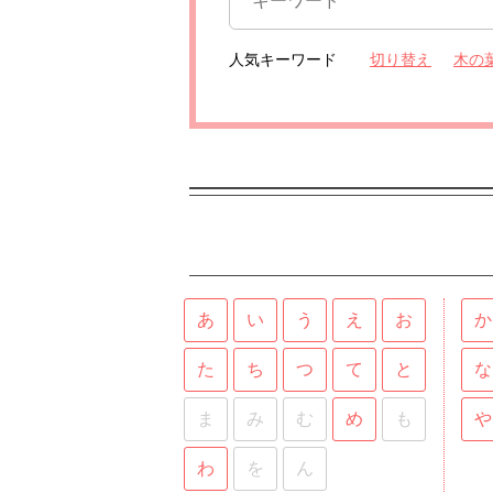
人気キーワード
切り替え
木の
あ
い
う
え
お
か
た
ち
つ
て
と
な
ま
み
む
め
も
や
わ
を
ん