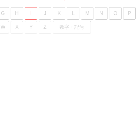
G
H
I
J
K
L
M
N
O
P
W
X
Y
Z
数字・記号