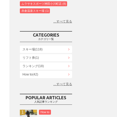
ムラサキスポーツ神田小川町店
8
赤倉温泉スキー場
1
白馬コルチナスキー場
3
爺ガ岳スキー場
2
鹿島槍スキー場ファミリーパーク
2
CATEGORIES
斑尾高原スキー場
4
カテゴリ一覧
白馬さのさかスキー場
3
スキー場(118)
白馬八方尾根スキー場
4
リフト券(1)
エイブル白馬五竜＆Hakuba47
6
ランキング(18)
白馬乗鞍温泉スキー場
4
Snowboard Shop F.JANCK
How to(42)
15
ウイングヒルズ白鳥リゾート
1
お役立ち情報(61)
上越国際スキー場
1
その他(21)
戸狩温泉スキー場
2
POPULAR ARTICLES
人気記事ランキング
Hakuba47
1
つがいけマウンテンリゾート
5
How to
舞子スノーリゾート
1